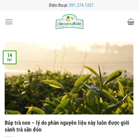
Bỏ
Điện thoại:
091.274.1357
qua
nội
dung
14
Th7
Búp trà non – lý do phần nguyên liệu này luôn được giới
sành trà săn đón