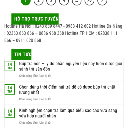
1
2
3
4
…
70
HỖ TRỢ TRỰC TUYẾN
Hotline Hà Nội : 0243 839 8447 - 0983 412 602 Hotline Đà Nẵng
: 02363 863 866 – 0836 968 368 Hotline TP HCM : 02838 111
866 – 0911 620 868
TIN TỨC
Búp trà non – lý do phần nguyên liệu này luôn được giới
14
Th7
sành trà săn đón
ở
Chức năng bình luận bị tắt
Búp
trà
Chọn đúng thời điểm hái trà để có được búp trà chất
14
non
Th7
lượng nhất
–
ở
Chức năng bình luận bị tắt
lý
Chọn
do
đúng
Kinh nghiệm chọn trà làm quà biếu sao cho vừa sang
phần
14
thời
nguyên
Th7
vừa hợp người nhận
điểm
liệu
ở
Chức năng bình luận bị tắt
hái
này
Kinh