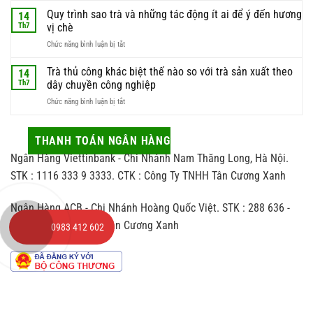
trà
luôn
nghiệm
Quy trình sao trà và những tác động ít ai để ý đến hương
để
14
được
chọn
có
Th7
vị chè
giới
trà
được
sành
ở
Chức năng bình luận bị tắt
làm
búp
trà
Quy
quà
trà
săn
trình
Trà thủ công khác biệt thế nào so với trà sản xuất theo
biếu
14
chất
đón
sao
sao
Th7
dây chuyền công nghiệp
lượng
trà
cho
nhất
ở
Chức năng bình luận bị tắt
và
vừa
Trà
những
sang
thủ
tác
vừa
công
THANH TOÁN NGÂN HÀNG
động
hợp
khác
ít
người
Ngân Hàng Viettinbank - Chi Nhánh Nam Thăng Long, Hà Nội.
biệt
ai
nhận
thế
STK : 1116 333 9 3333. CTK : Công Ty TNHH Tân Cương Xanh
để
nào
ý
so
đến
Ngân Hàng ACB - Chi Nhánh Hoàng Quốc Việt. STK : 288 636 -
với
hương
trà
vị
CTK : Công Ty TNHH Tân Cương Xanh
0983 412 602
sản
chè
xuất
theo
dây
chuyền
công
nghiệp