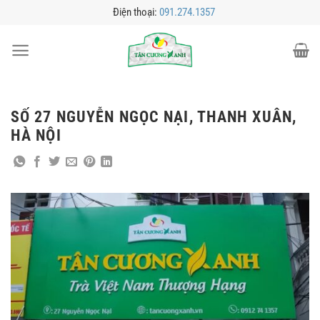
Bỏ
Điện thoại:
091.274.1357
qua
nội
dung
SỐ 27 NGUYỄN NGỌC NẠI, THANH XUÂN,
HÀ NỘI