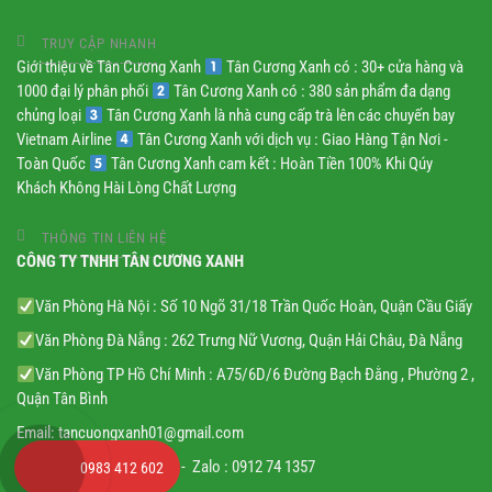
TRUY CẬP NHANH
Giới thiệu về Tân Cương Xanh
Tân Cương Xanh có : 30+ cửa hàng và
1000 đại lý phân phối
Tân Cương Xanh có : 380 sản phẩm đa dạng
chủng loại
Tân Cương Xanh là nhà cung cấp trà lên các chuyến bay
Vietnam Airline
Tân Cương Xanh với dịch vụ : Giao Hàng Tận Nơi -
Toàn Quốc
Tân Cương Xanh cam kết : Hoàn Tiền 100% Khi Qúy
Khách Không Hài Lòng Chất Lượng
THÔNG TIN LIÊN HỆ
CÔNG TY TNHH TÂN CƯƠNG XANH
Văn Phòng Hà Nội : Số 10 Ngõ 31/18 Trần Quốc Hoàn, Quận Cầu Giấy
Văn Phòng Đà Nẵng : 262 Trưng Nữ Vương, Quận Hải Châu, Đà Nẵng
Văn Phòng TP Hồ Chí Minh : A75/6D/6 Đường Bạch Đằng , Phường 2 ,
Quận Tân Bình
Email:
tancuongxanh01@gmail.
com
Hotline: 0983 412 602 - Zalo : 0912 74 1357
0983 412 602