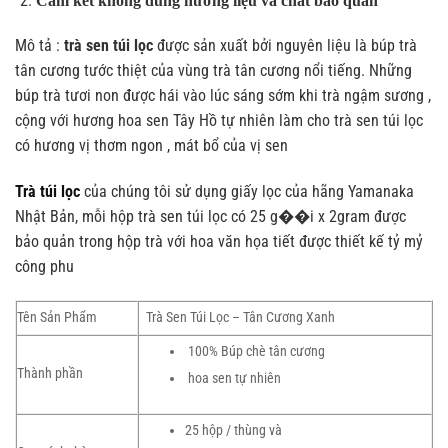
Cam kết không dùng hương liệu và chất bảo quản
Mô tả :
trà sen túi lọc
được sản xuất bởi nguyên liệu là búp trà
tân cương tước thiệt của vùng trà tân cương nổi tiếng. Những
búp trà tươi non được hái vào lúc sáng sớm khi trà ngậm sương ,
cộng với hương hoa sen Tây Hồ tự nhiên làm cho trà sen túi lọc
có hương vị thơm ngon , mát bổ của vị sen
Trà túi lọc
của chúng tôi sử dụng giấy lọc của hãng Yamanaka
Nhật Bản, mỗi hộp trà sen túi lọc có 25 g��i x 2gram được
bảo quản trong hộp trà với hoa văn họa tiết được thiết kế tỷ mỷ
công phu
Tên Sản Phẩm
Trà Sen Túi Lọc – Tân Cương Xanh
100% Búp chè tân cương
Thành phần
hoa sen tự nhiên
25 hộp / thùng và