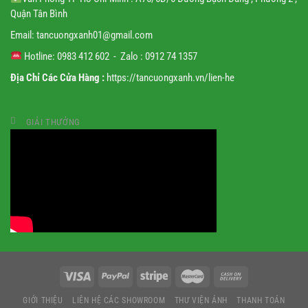
Quận Tân Bình
Email:
tancuongxanh01@gmail.
com
Hotline: 0983 412 602 - Zalo : 0912 74 1357
Địa Chỉ Các Cửa Hàng :
https://tancuongxanh.vn/lien-he
GIẢI THƯỞNG
GIỚI THIỆU
LIÊN HỆ CÁC SHOWROOM
THƯ VIỆN ẢNH
THANH TOÁN