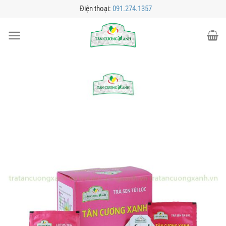
Bỏ
Điện thoại:
091.274.1357
qua
nội
dung