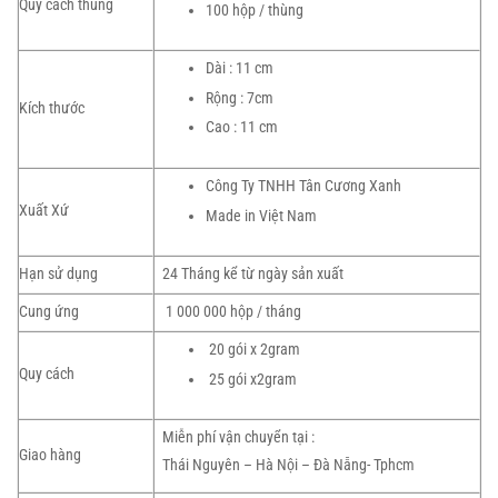
Quy cách thùng
100 hộp / thùng
Dài : 11 cm
Rộng : 7cm
Kích thước
Cao : 11 cm
Công Ty TNHH Tân Cương Xanh
Xuất Xứ
Made in Việt Nam
Hạn sử dụng
24 Tháng kể từ ngày sản xuất
Cung ứng
1 000 000 hộp / tháng
20 gói x 2gram
Quy cách
25 gói x2gram
Miễn phí vận chuyển tại :
Giao hàng
Thái Nguyên – Hà Nội – Đà Nẵng- Tphcm