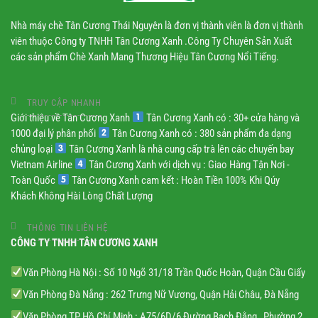
Nhà máy chè Tân Cương Thái Nguyên là đơn vị thành viên là đơn vị thành
viên thuộc Công ty TNHH Tân Cương Xanh .Công Ty Chuyên Sản Xuất
các sản phẩm Chè Xanh Mang Thương Hiệu Tân Cương Nổi Tiếng.
TRUY CẬP NHANH
Giới thiệu về Tân Cương Xanh
Tân Cương Xanh có : 30+ cửa hàng và
1000 đại lý phân phối
Tân Cương Xanh có : 380 sản phẩm đa dạng
chủng loại
Tân Cương Xanh là nhà cung cấp trà lên các chuyến bay
Vietnam Airline
Tân Cương Xanh với dịch vụ : Giao Hàng Tận Nơi -
Toàn Quốc
Tân Cương Xanh cam kết : Hoàn Tiền 100% Khi Qúy
Khách Không Hài Lòng Chất Lượng
THÔNG TIN LIÊN HỆ
CÔNG TY TNHH TÂN CƯƠNG XANH
Văn Phòng Hà Nội : Số 10 Ngõ 31/18 Trần Quốc Hoàn, Quận Cầu Giấy
Văn Phòng Đà Nẵng : 262 Trưng Nữ Vương, Quận Hải Châu, Đà Nẵng
Văn Phòng TP Hồ Chí Minh : A75/6D/6 Đường Bạch Đằng , Phường 2 ,