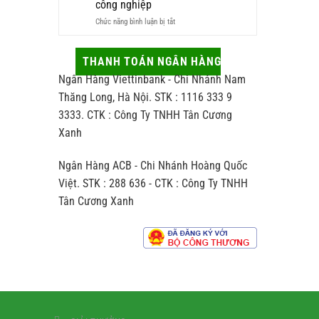
công nghiệp
và
vừa
ở
Chức năng bình luận bị tắt
những
sang
Trà
tác
vừa
thủ
động
hợp
công
ít
THANH TOÁN NGÂN HÀNG
người
khác
ai
nhận
Ngân Hàng Viettinbank - Chi Nhánh Nam
biệt
để
thế
ý
Thăng Long, Hà Nội. STK : 1116 333 9
nào
đến
3333. CTK : Công Ty TNHH Tân Cương
so
hương
với
Xanh
vị
trà
chè
sản
Ngân Hàng ACB - Chi Nhánh Hoàng Quốc
xuất
theo
Việt. STK : 288 636 - CTK : Công Ty TNHH
dây
Tân Cương Xanh
chuyền
công
nghiệp