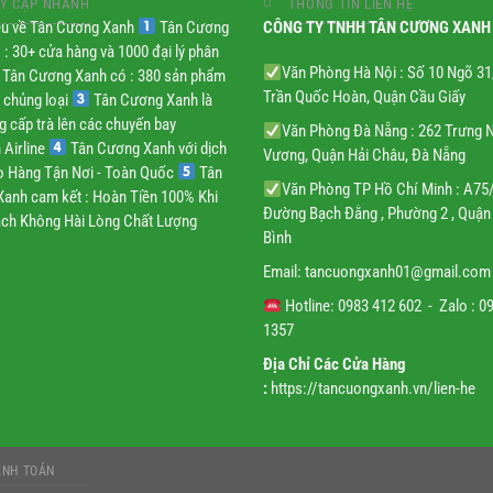
Y CẬP NHANH
THÔNG TIN LIÊN HỆ
iệu về Tân Cương Xanh
Tân Cương
CÔNG TY TNHH TÂN CƯƠNG XANH
 : 30+ cửa hàng và 1000 đại lý phân
Văn Phòng Hà Nội : Số 10 Ngõ 3
Tân Cương Xanh có : 380 sản phẩm
Trần Quốc Hoàn, Quận Cầu Giấy
 chủng loại
Tân Cương Xanh là
g cấp trà lên các chuyến bay
Văn Phòng Đà Nẵng : 262 Trưng 
 Airline
Tân Cương Xanh với dịch
Vương, Quận Hải Châu, Đà Nẵng
ao Hàng Tận Nơi - Toàn Quốc
Tân
Văn Phòng TP Hồ Chí Minh : A75
anh cam kết : Hoàn Tiền 100% Khi
Đường Bạch Đằng , Phường 2 , Quận
ch Không Hài Lòng Chất Lượng
Bình
Email:
tancuongxanh01@gmail.
com
Hotline: 0983 412 602 - Zalo : 0
1357
Địa Chỉ Các Cửa Hàng
:
https://tancuongxanh.vn/lien-he
ANH TOÁN