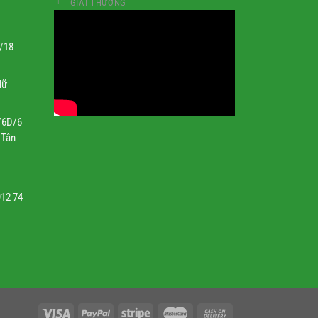
GIẢI THƯỞNG
1/18
Nữ
/6D/6
 Tân
912 74