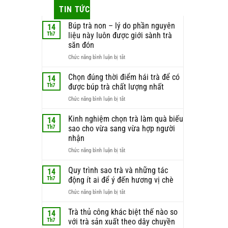
TIN TỨC
Búp trà non – lý do phần nguyên
14
Th7
liệu này luôn được giới sành trà
săn đón
ở
Chức năng bình luận bị tắt
Búp
trà
Chọn đúng thời điểm hái trà để có
14
non
Th7
được búp trà chất lượng nhất
–
ở
Chức năng bình luận bị tắt
lý
Chọn
do
đúng
Kinh nghiệm chọn trà làm quà biếu
phần
14
thời
nguyên
Th7
sao cho vừa sang vừa hợp người
điểm
liệu
nhận
hái
này
ở
Chức năng bình luận bị tắt
trà
luôn
Kinh
để
được
nghiệm
có
Quy trình sao trà và những tác
giới
14
chọn
được
sành
Th7
động ít ai để ý đến hương vị chè
trà
búp
trà
ở
Chức năng bình luận bị tắt
làm
trà
săn
Quy
quà
chất
đón
trình
Trà thủ công khác biệt thế nào so
biếu
lượng
14
sao
sao
nhất
Th7
với trà sản xuất theo dây chuyền
trà
cho