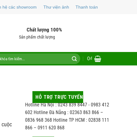
n hệ các showroom
Thư viện ảnh
Thanh toán
Chất lượng 100%
Sản phẩm chất lượng
0
₫
HỖ TRỢ TRỰC TUYẾN
Hotline Hà Nội : 0243 839 8447 - 0983 412
602 Hotline Đà Nẵng : 02363 863 866 –
0836 968 368 Hotline TP HCM : 02838 111
, cuộc
866 – 0911 620 868