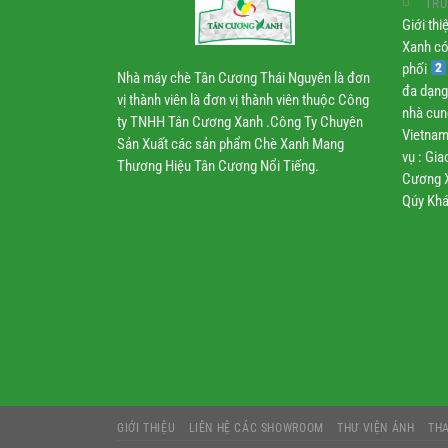
TRU
Giới th
Xanh có
phối
Nhà máy chè Tân Cương Thái Nguyên là đơn
đa dạng
vị thành viên là đơn vị thành viên thuộc Công
nhà cun
ty TNHH Tân Cương Xanh .Công Ty Chuyên
Vietnam
Sản Xuất các sản phẩm Chè Xanh Mang
vụ : Gi
Thương Hiệu Tân Cương Nổi Tiếng.
Cương X
Qúy Khá
GIỚI THIỆU
LIÊN HỆ CÁC SHOWROOM
THƯ VIỆN ẢNH
TH