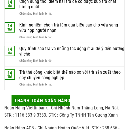
Chọn đúng thời điểm hái trà để có được búp trà chất
14
non
Th7
lượng nhất
–
ở
Chức năng bình luận bị tắt
lý
Chọn
do
đúng
Kinh nghiệm chọn trà làm quà biếu sao cho vừa sang
phần
14
thời
nguyên
Th7
vừa hợp người nhận
điểm
liệu
ở
Chức năng bình luận bị tắt
hái
này
Kinh
trà
luôn
nghiệm
Quy trình sao trà và những tác động ít ai để ý đến hương
để
14
được
chọn
có
Th7
vị chè
giới
trà
được
sành
ở
Chức năng bình luận bị tắt
làm
búp
trà
Quy
quà
trà
săn
trình
Trà thủ công khác biệt thế nào so với trà sản xuất theo
biếu
14
chất
đón
sao
sao
Th7
dây chuyền công nghiệp
lượng
trà
cho
nhất
ở
Chức năng bình luận bị tắt
và
vừa
Trà
những
sang
thủ
tác
vừa
công
THANH TOÁN NGÂN HÀNG
động
hợp
khác
ít
người
Ngân Hàng Viettinbank - Chi Nhánh Nam Thăng Long, Hà Nội.
biệt
ai
nhận
thế
STK : 1116 333 9 3333. CTK : Công Ty TNHH Tân Cương Xanh
để
nào
ý
so
đến
Ngân Hàng ACB - Chi Nhánh Hoàng Quốc Việt. STK : 288 636 -
với