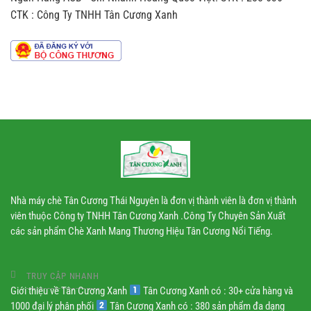
hương
trà
vị
CTK : Công Ty TNHH Tân Cương Xanh
sản
chè
xuất
theo
dây
chuyền
công
nghiệp
Nhà máy chè Tân Cương Thái Nguyên là đơn vị thành viên là đơn vị thành
viên thuộc Công ty TNHH Tân Cương Xanh .Công Ty Chuyên Sản Xuất
các sản phẩm Chè Xanh Mang Thương Hiệu Tân Cương Nổi Tiếng.
TRUY CẬP NHANH
Giới thiệu về Tân Cương Xanh
Tân Cương Xanh có : 30+ cửa hàng và
1000 đại lý phân phối
Tân Cương Xanh có : 380 sản phẩm đa dạng