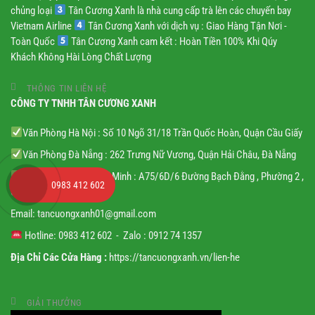
chủng loại
Tân Cương Xanh là nhà cung cấp trà lên các chuyến bay
Vietnam Airline
Tân Cương Xanh với dịch vụ : Giao Hàng Tận Nơi -
Toàn Quốc
Tân Cương Xanh cam kết : Hoàn Tiền 100% Khi Qúy
Khách Không Hài Lòng Chất Lượng
THÔNG TIN LIÊN HỆ
CÔNG TY TNHH TÂN CƯƠNG XANH
Văn Phòng Hà Nội : Số 10 Ngõ 31/18 Trần Quốc Hoàn, Quận Cầu Giấy
Văn Phòng Đà Nẵng : 262 Trưng Nữ Vương, Quận Hải Châu, Đà Nẵng
Văn Phòng TP Hồ Chí Minh : A75/6D/6 Đường Bạch Đằng , Phường 2 ,
0983 412 602
Quận Tân Bình
Email:
tancuongxanh01@gmail.
com
Hotline: 0983 412 602 - Zalo : 0912 74 1357
Địa Chỉ Các Cửa Hàng :
https://tancuongxanh.vn/lien-he
GIẢI THƯỞNG