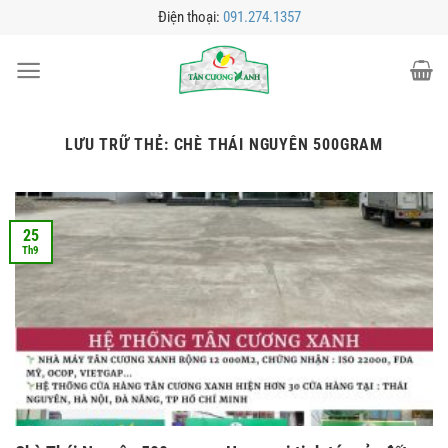
Bỏ
Điện thoại:
091.274.1357
qua
nội
dung
LƯU TRỮ THẺ:
CHÈ THÁI NGUYÊN 500GRAM
25
Th9