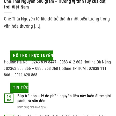
Chè Thái Nguyên 500 gram – Hương vị tinh túy của đất
trời Việt Nam
Chè Thái Nguyên từ lâu đã trở thành một biểu tượng trong
văn hóa thưởng [...]
HỖ TRỢ TRỰC TUYẾN
Hotline Hà Nội : 0243 839 8447 - 0983 412 602 Hotline Đà Nẵng
: 02363 863 866 – 0836 968 368 Hotline TP HCM : 02838 111
866 – 0911 620 868
TIN TỨC
Búp trà non – lý do phần nguyên liệu này luôn được giới
14
Th7
sành trà săn đón
ở
Chức năng bình luận bị tắt
Búp
trà