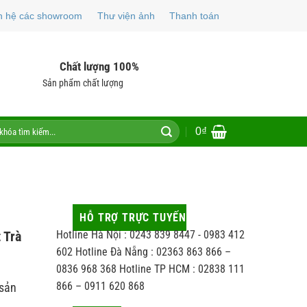
n hệ các showroom
Thư viện ảnh
Thanh toán
Chất lượng 100%
Sản phẩm chất lượng
0
₫
HỖ TRỢ TRỰC TUYẾN
Hotline Hà Nội : 0243 839 8447 - 0983 412
 Trà
602 Hotline Đà Nẵng : 02363 863 866 –
0836 968 368 Hotline TP HCM : 02838 111
866 – 0911 620 868
 sản