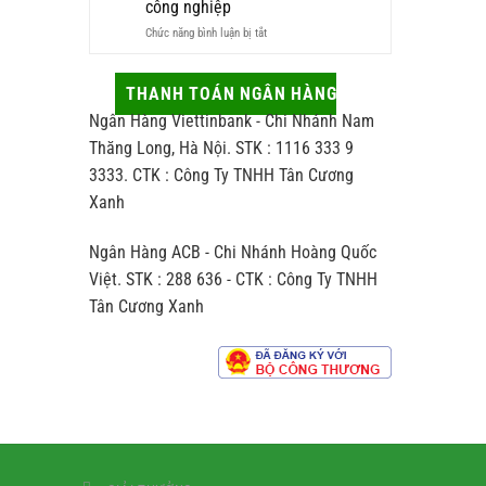
công nghiệp
và
vừa
ở
Chức năng bình luận bị tắt
những
sang
Trà
tác
vừa
thủ
động
hợp
công
ít
THANH TOÁN NGÂN HÀNG
người
khác
ai
nhận
Ngân Hàng Viettinbank - Chi Nhánh Nam
biệt
để
thế
ý
Thăng Long, Hà Nội. STK : 1116 333 9
nào
đến
3333. CTK : Công Ty TNHH Tân Cương
so
hương
với
Xanh
vị
trà
chè
sản
Ngân Hàng ACB - Chi Nhánh Hoàng Quốc
xuất
theo
Việt. STK : 288 636 - CTK : Công Ty TNHH
dây
Tân Cương Xanh
chuyền
công
nghiệp