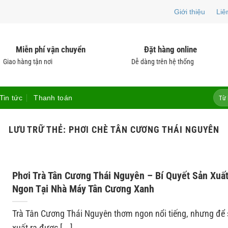
Giới thiệu
Liê
Miễn phí vận chuyển
Đặt hàng online
Giao hàng tận nơi
Dễ dàng trên hệ thống
Tìm
Tin tức
Thanh toán
kiếm:
LƯU TRỮ THẺ:
PHƠI CHÈ TÂN CƯƠNG THÁI NGUYÊN
Phơi Trà Tân Cương Thái Nguyên – Bí Quyết Sản Xuất
Ngon Tại Nhà Máy Tân Cương Xanh
Trà Tân Cương Thái Nguyên thơm ngon nổi tiếng, nhưng để
xuất ra được [...]