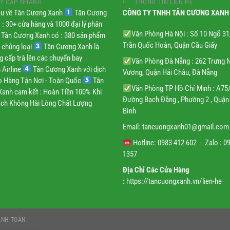
Y CẬP NHANH
THÔNG TIN LIÊN HỆ
iệu về Tân Cương Xanh
Tân Cương
CÔNG TY TNHH TÂN CƯƠNG XANH
 : 30+ cửa hàng và 1000 đại lý phân
Văn Phòng Hà Nội : Số 10 Ngõ 3
Tân Cương Xanh có : 380 sản phẩm
Trần Quốc Hoàn, Quận Cầu Giấy
 chủng loại
Tân Cương Xanh là
g cấp trà lên các chuyến bay
Văn Phòng Đà Nẵng : 262 Trưng 
 Airline
Tân Cương Xanh với dịch
Vương, Quận Hải Châu, Đà Nẵng
ao Hàng Tận Nơi - Toàn Quốc
Tân
Văn Phòng TP Hồ Chí Minh : A75
anh cam kết : Hoàn Tiền 100% Khi
Đường Bạch Đằng , Phường 2 , Quận
ch Không Hài Lòng Chất Lượng
Bình
Email:
tancuongxanh01@gmail.
com
Hotline: 0983 412 602 - Zalo : 0
1357
Địa Chỉ Các Cửa Hàng
:
https://tancuongxanh.vn/lien-he
ANH TOÁN