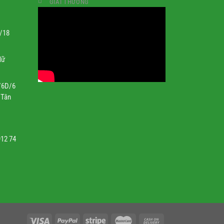
GIẢI THƯỞNG
1/18
Nữ
/6D/6
 Tân
912 74