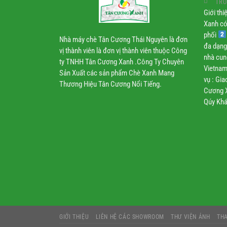
TRU
Giới th
Xanh có
phối
Nhà máy chè Tân Cương Thái Nguyên là đơn
đa dạng
vị thành viên là đơn vị thành viên thuộc Công
nhà cun
ty TNHH Tân Cương Xanh .Công Ty Chuyên
Vietnam
Sản Xuất các sản phẩm Chè Xanh Mang
vụ : Gi
Thương Hiệu Tân Cương Nổi Tiếng.
Cương X
Qúy Khá
GIỚI THIỆU
LIÊN HỆ CÁC SHOWROOM
THƯ VIỆN ẢNH
TH