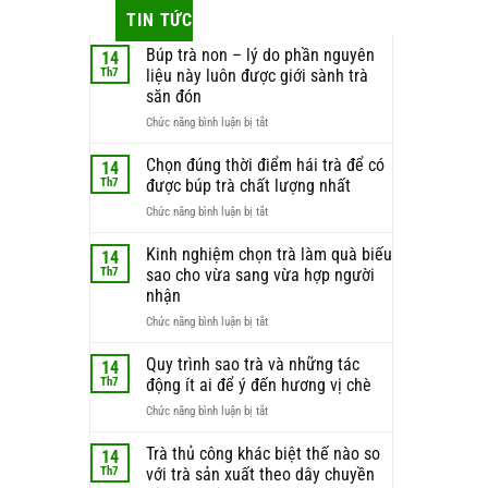
TIN TỨC
Búp trà non – lý do phần nguyên
14
Th7
liệu này luôn được giới sành trà
săn đón
ở
Chức năng bình luận bị tắt
Búp
trà
Chọn đúng thời điểm hái trà để có
14
non
Th7
được búp trà chất lượng nhất
–
ở
Chức năng bình luận bị tắt
lý
Chọn
do
đúng
Kinh nghiệm chọn trà làm quà biếu
phần
14
thời
nguyên
Th7
sao cho vừa sang vừa hợp người
điểm
liệu
nhận
hái
này
ở
Chức năng bình luận bị tắt
trà
luôn
Kinh
để
được
nghiệm
có
Quy trình sao trà và những tác
giới
14
chọn
được
sành
Th7
động ít ai để ý đến hương vị chè
trà
búp
trà
ở
Chức năng bình luận bị tắt
làm
trà
săn
Quy
quà
chất
đón
trình
Trà thủ công khác biệt thế nào so
biếu
lượng
14
sao
sao
nhất
Th7
với trà sản xuất theo dây chuyền
trà
cho