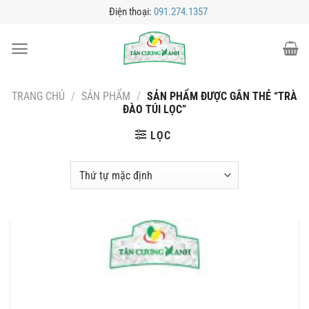
Bỏ
Điện thoại:
091.274.1357
qua
nội
dung
TRANG CHỦ
/
SẢN PHẨM
/
SẢN PHẨM ĐƯỢC GẮN THẺ “TRÀ
ĐÀO TÚI LỌC”
LỌC