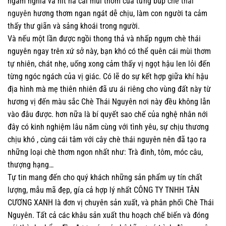
ngắm nghía và hít hả cái mùi thơm của từng búp
chè thái
nguyên
hương thơm ngan ngát dễ chịu, làm con người ta cảm
thấy thư giãn và sảng khoái trong người.
Và nếu một lần được ngồi thong thả và nhấp ngụm chè thái
nguyên ngay trên xứ sở này, bạn khó có thể quên cái mùi thơm
tự nhiên, chát nhẹ, uống xong cảm thấy vị ngọt hậu len lỏi đến
từng ngóc ngách của vị giác. Có lẽ do sự kết hợp giữa khí hậu
địa hình mà mẹ thiên nhiên đã ưu ái riêng cho vùng đất này từ
hương vị đến màu sắc Chè Thái Nguyên nơi này đều không lẫn
vào đâu được. hơn nữa là bí quyết sao chế của nghệ nhân nới
đây có kinh nghiệm lâu năm cùng với tình yêu, sự chịu thương
chịu khó , cùng cái tâm với cây chè thái nguyên nên đã tạo ra
những loại chè thơm ngon nhất như: Trà đinh, tôm, móc câu,
thượng hạng…
Tự tin mang đến cho quý khách những sản phẩm uy tín chất
lượng, mẫu mã đẹp, gía cả hợp lý nhất CÔNG TY TNHH TÂN
CƯƠNG XANH là đơn vị chuyên sản xuất, và phân phối Chè Thái
Nguyên. Tất cả các khâu sản xuất thu hoạch chế biến và đóng