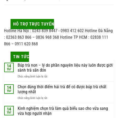
HỖ TRỢ TRỰC TUYẾN
Hotline Hà Nội : 0243 839 8447 - 0983 412 602 Hotline Đà Nẵng
: 02363 863 866 – 0836 968 368 Hotline TP HCM : 02838 111
866 – 0911 620 868
TIN TỨC
Búp trà non – lý do phần nguyên liệu này luôn được giới
14
Th7
sành trà săn đón
ở
Chức năng bình luận bị tắt
Búp
trà
Chọn đúng thời điểm hái trà để có được búp trà chất
14
non
Th7
lượng nhất
–
ở
Chức năng bình luận bị tắt
lý
Chọn
do
đúng
Kinh nghiệm chọn trà làm quà biếu sao cho vừa sang
phần
14
thời
nguyên
Th7
vừa hợp người nhận
điểm
liệu