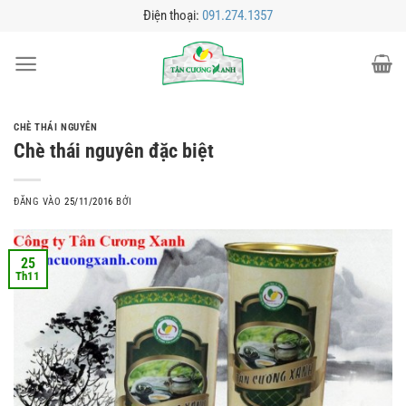
Bỏ
Điện thoại:
091.274.1357
qua
nội
dung
CHÈ THÁI NGUYÊN
Chè thái nguyên đặc biệt
ĐĂNG VÀO
25/11/2016
BỞI
25
Th11