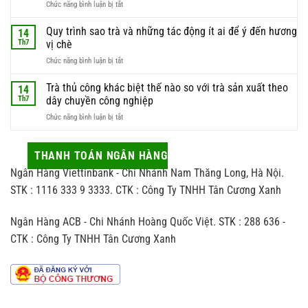
ở
Chức năng bình luận bị tắt
hái
này
Kinh
trà
luôn
nghiệm
Quy trình sao trà và những tác động ít ai để ý đến hương
để
14
được
chọn
có
Th7
vị chè
giới
trà
được
sành
ở
Chức năng bình luận bị tắt
làm
búp
trà
Quy
quà
trà
săn
trình
Trà thủ công khác biệt thế nào so với trà sản xuất theo
biếu
14
chất
đón
sao
sao
Th7
dây chuyền công nghiệp
lượng
trà
cho
nhất
ở
Chức năng bình luận bị tắt
và
vừa
Trà
những
sang
thủ
tác
vừa
công
THANH TOÁN NGÂN HÀNG
động
hợp
khác
ít
người
Ngân Hàng Viettinbank - Chi Nhánh Nam Thăng Long, Hà Nội.
biệt
ai
nhận
thế
STK : 1116 333 9 3333. CTK : Công Ty TNHH Tân Cương Xanh
để
nào
ý
so
đến
Ngân Hàng ACB - Chi Nhánh Hoàng Quốc Việt. STK : 288 636 -
với
hương
trà
vị
CTK : Công Ty TNHH Tân Cương Xanh
sản
chè
xuất
theo
dây
chuyền
công