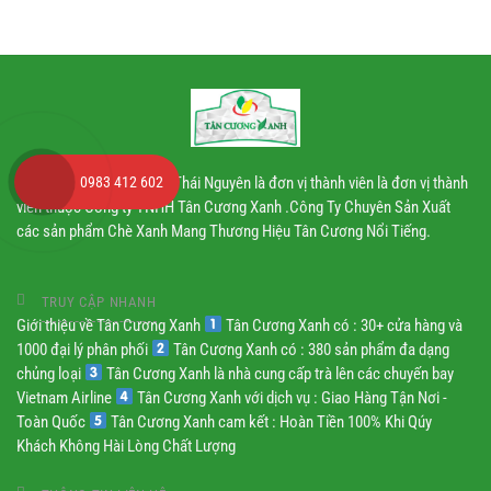
nghiệp
Nhà máy chè Tân Cương Thái Nguyên là đơn vị thành viên là đơn vị thành
0983 412 602
viên thuộc Công ty TNHH Tân Cương Xanh .Công Ty Chuyên Sản Xuất
các sản phẩm Chè Xanh Mang Thương Hiệu Tân Cương Nổi Tiếng.
TRUY CẬP NHANH
Giới thiệu về Tân Cương Xanh
Tân Cương Xanh có : 30+ cửa hàng và
1000 đại lý phân phối
Tân Cương Xanh có : 380 sản phẩm đa dạng
chủng loại
Tân Cương Xanh là nhà cung cấp trà lên các chuyến bay
Vietnam Airline
Tân Cương Xanh với dịch vụ : Giao Hàng Tận Nơi -
Toàn Quốc
Tân Cương Xanh cam kết : Hoàn Tiền 100% Khi Qúy
Khách Không Hài Lòng Chất Lượng