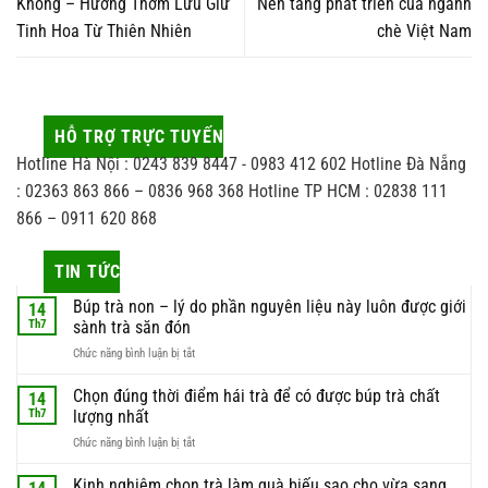
Không – Hương Thơm Lưu Giữ
Nền tảng phát triển của ngành
Tinh Hoa Từ Thiên Nhiên
chè Việt Nam
HỖ TRỢ TRỰC TUYẾN
Hotline Hà Nội : 0243 839 8447 - 0983 412 602 Hotline Đà Nẵng
: 02363 863 866 – 0836 968 368 Hotline TP HCM : 02838 111
866 – 0911 620 868
TIN TỨC
Búp trà non – lý do phần nguyên liệu này luôn được giới
14
Th7
sành trà săn đón
ở
Chức năng bình luận bị tắt
Búp
trà
Chọn đúng thời điểm hái trà để có được búp trà chất
14
non
Th7
lượng nhất
–
ở
Chức năng bình luận bị tắt
lý
Chọn
do
đúng
Kinh nghiệm chọn trà làm quà biếu sao cho vừa sang
phần