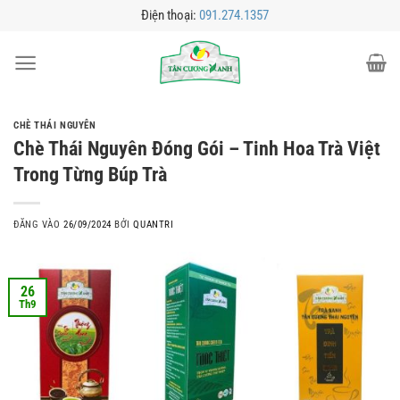
Bỏ
Điện thoại:
091.274.1357
qua
nội
dung
CHÈ THÁI NGUYÊN
Chè Thái Nguyên Đóng Gói – Tinh Hoa Trà Việt
Trong Từng Búp Trà
ĐĂNG VÀO
26/09/2024
BỞI
QUANTRI
26
Th9