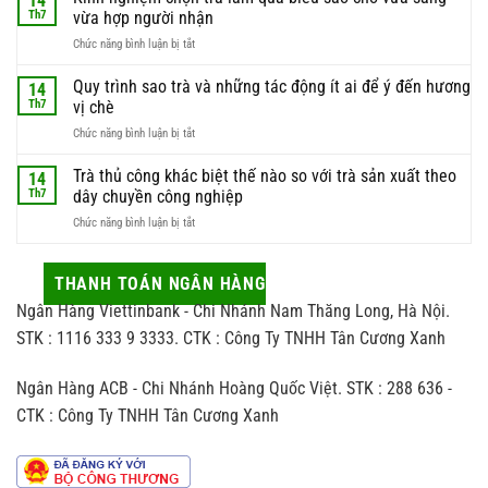
14
thời
nguyên
Th7
vừa hợp người nhận
điểm
liệu
ở
Chức năng bình luận bị tắt
hái
này
Kinh
trà
luôn
nghiệm
Quy trình sao trà và những tác động ít ai để ý đến hương
để
14
được
chọn
có
Th7
vị chè
giới
trà
được
sành
ở
Chức năng bình luận bị tắt
làm
búp
trà
Quy
quà
trà
săn
trình
Trà thủ công khác biệt thế nào so với trà sản xuất theo
biếu
14
chất
đón
sao
sao
Th7
dây chuyền công nghiệp
lượng
trà
cho
nhất
ở
Chức năng bình luận bị tắt
và
vừa
Trà
những
sang
thủ
tác
vừa
công
THANH TOÁN NGÂN HÀNG
động
hợp
khác
ít
người
Ngân Hàng Viettinbank - Chi Nhánh Nam Thăng Long, Hà Nội.
biệt
ai
nhận
thế
STK : 1116 333 9 3333. CTK : Công Ty TNHH Tân Cương Xanh
để
nào
ý
so
đến
Ngân Hàng ACB - Chi Nhánh Hoàng Quốc Việt. STK : 288 636 -
với
hương
trà
vị
CTK : Công Ty TNHH Tân Cương Xanh
sản
chè
xuất
theo
dây