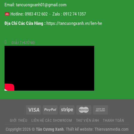
Email:
tancuongxanh01@gmail.
com
Hotline: 0983 412 602 - Zalo : 0912 74 1357
Địa Chỉ Các Cửa Hàng :
https://tancuongxanh.vn/lien-he
GIẢI THƯỞNG
GIỚI THIỆU
LIÊN HỆ CÁC SHOWROOM
THƯ VIỆN ẢNH
THANH TOÁN
Copyright 2026 ©
Tân Cương Xanh
. Thiết kế website: Thienvanmedia.com