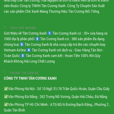
Nhà máy chè Tân Cương Thái Nguyên là đơn vị thành viên là đơn vị thành
viên thuộc Công ty TNHH Tân Cương Xanh .Công Ty Chuyên Sản Xuất
các sản phẩm Chè Xanh Mang Thương Hiệu Tân Cương Nổi Tiếng.
TRUY CẬP NHANH
Giới thiệu về Tân Cương Xanh
Tân Cương Xanh có : 30+ cửa hàng và
1000 đại lý phân phối
Tân Cương Xanh có : 380 sản phẩm đa dạng
chủng loại
Tân Cương Xanh là nhà cung cấp trà lên các chuyến bay
Vietnam Airline
Tân Cương Xanh với dịch vụ : Giao Hàng Tận Nơi -
Toàn Quốc
Tân Cương Xanh cam kết : Hoàn Tiền 100% Khi Qúy
Khách Không Hài Lòng Chất Lượng
THÔNG TIN LIÊN HỆ
CÔNG TY TNHH TÂN CƯƠNG XANH
Văn Phòng Hà Nội : Số 10 Ngõ 31/18 Trần Quốc Hoàn, Quận Cầu Giấy
Văn Phòng Đà Nẵng : 262 Trưng Nữ Vương, Quận Hải Châu, Đà Nẵng
Văn Phòng TP Hồ Chí Minh : A75/6D/6 Đường Bạch Đằng , Phường 2 ,
Quận Tân Bình