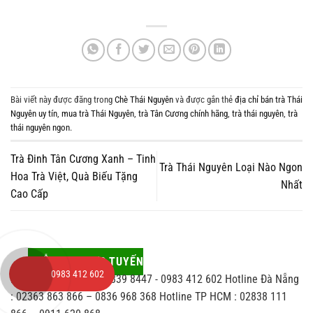
Bài viết này được đăng trong
Chè Thái Nguyên
và được gắn thẻ
địa chỉ bán trà Thái
Nguyên uy tín
,
mua trà Thái Nguyên
,
trà Tân Cương chính hãng
,
trà thái nguyên
,
trà
thái nguyên ngon
.
Trà Đinh Tân Cương Xanh – Tinh
Trà Thái Nguyên Loại Nào Ngon
Hoa Trà Việt, Quà Biếu Tặng
Nhất
Cao Cấp
HỖ TRỢ TRỰC TUYẾN
0983 412 602
Hotline Hà Nội : 0243 839 8447 - 0983 412 602 Hotline Đà Nẵng
: 02363 863 866 – 0836 968 368 Hotline TP HCM : 02838 111