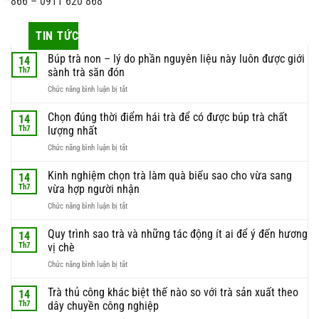
866 – 0911 620 868
TIN TỨC
Búp trà non – lý do phần nguyên liệu này luôn được giới
14
Th7
sành trà săn đón
ở
Chức năng bình luận bị tắt
Búp
trà
Chọn đúng thời điểm hái trà để có được búp trà chất
14
non
Th7
lượng nhất
–
ở
Chức năng bình luận bị tắt
lý
Chọn
do
đúng
Kinh nghiệm chọn trà làm quà biếu sao cho vừa sang
phần
14
thời
nguyên
Th7
vừa hợp người nhận
điểm
liệu
ở
Chức năng bình luận bị tắt
hái
này
Kinh
trà
luôn
nghiệm
Quy trình sao trà và những tác động ít ai để ý đến hương
để
14
được
chọn
có
Th7
vị chè
giới
trà
được
sành
ở
Chức năng bình luận bị tắt
làm
búp
trà
Quy
quà
trà
săn
trình
Trà thủ công khác biệt thế nào so với trà sản xuất theo
biếu
14
chất
đón
sao
sao
Th7
dây chuyền công nghiệp
lượng
trà
cho
nhất