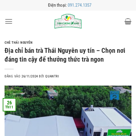
Bỏ
Điện thoại:
091.274.1357
qua
nội
dung
CHÈ THÁI NGUYÊN
Địa chỉ bán trà Thái Nguyên uy tín – Chọn nơi
đáng tin cậy để thưởng thức trà ngon
ĐĂNG VÀO
26/11/2024
BỞI
QUANTRI
26
Th11