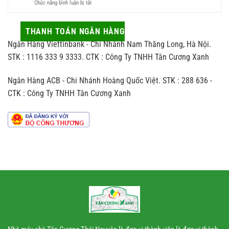
ở
Chức năng bình luận bị tắt
và
vừa
Trà
những
sang
thủ
tác
vừa
công
THANH TOÁN NGÂN HÀNG
động
hợp
khác
ít
người
Ngân Hàng Viettinbank - Chi Nhánh Nam Thăng Long, Hà Nội.
biệt
ai
nhận
thế
STK : 1116 333 9 3333. CTK : Công Ty TNHH Tân Cương Xanh
để
nào
ý
so
đến
Ngân Hàng ACB - Chi Nhánh Hoàng Quốc Việt. STK : 288 636 -
với
hương
trà
vị
CTK : Công Ty TNHH Tân Cương Xanh
sản
chè
xuất
theo
dây
chuyền
công
nghiệp