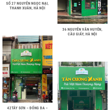
SỐ 27 NGUYỄN NGỌC NẠI,
THANH XUÂN, HÀ NỘI
36 NGUYỄN VĂN HUYÊN,
CẦU GIẤY, HÀ NỘI
42TÂY SƠN – ĐỐNG ĐA –