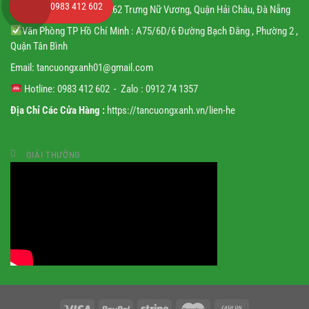
0983 412 602
Văn Phòng Đà Nẵng : 262 Trưng Nữ Vương, Quận Hải Châu, Đà Nẵng
Văn Phòng TP Hồ Chí Minh : A75/6D/6 Đường Bạch Đằng , Phường 2 ,
Quận Tân Bình
Email:
tancuongxanh01@gmail.
com
Hotline: 0983 412 602 - Zalo : 0912 74 1357
Địa Chỉ Các Cửa Hàng :
https://tancuongxanh.vn/lien-he
GIẢI THƯỞNG