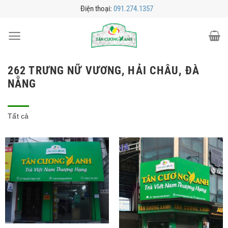
Bỏ
Điện thoại:
091.274.1357
qua
nội
dung
262 TRƯNG NỮ VƯƠNG, HẢI CHÂU, ĐÀ
NẴNG
Tất cả