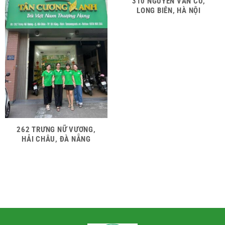
310 NGUYỄN VĂN CỪ,
LONG BIÊN, HÀ NỘI
262 TRƯNG NỮ VƯƠNG,
HẢI CHÂU, ĐÀ NẴNG