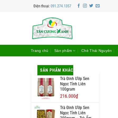
Bỏ
Điện thoại:
091.274.1357
qua
nội
dung
Trang chủ
Sản phẩm
Chè Thái Nguyên
SẢN PHẨM KHÁC
Trà Đinh Ướp Sen
Ngọc Tỉnh Liên
100gram
216.000
₫
Trà Đinh Ướp Sen
Ngọc Tỉnh Liên