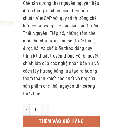
Chè tân cương thái nguyên nguyên liệu
được trồng và chăm sóc theo tiêu
chuẩn VietGAP với quy trình trồng chè
hữu cơ tại vùng chè đặc sản Tân Cương
Thái Nguyên. Tiếp đó, những tôm chè
mới nhú như lưỡi chim sẻ (tước thiệt)
được hái và chế biến theo đúng quy
trình kỹ thuật truyền thống với bí quyết
chỉnh lửa của các nghệ nhân bản xứ và
cách lấy hương bằng lửa tạo ra hương
thơm thanh khiết độc nhất vô nhị của
sản phẩm chè thái nguyên tân cương
tước thiệt
Hộp Chè Tân Cương Tước Thiệt - 100gram số lượng
THÊM VÀO GIỎ HÀNG