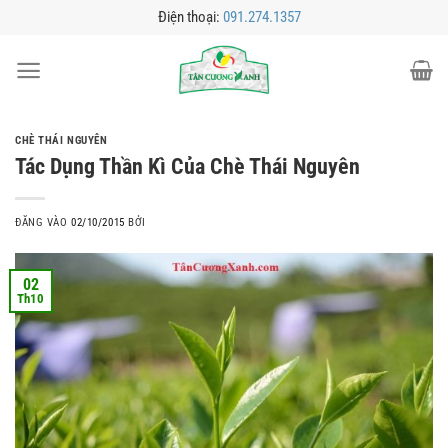
Bỏ
Điện thoại:
091.274.1357
qua
nội
dung
CHÈ THÁI NGUYÊN
Tác Dụng Thần Kì Của Chè Thái Nguyên
ĐĂNG VÀO
02/10/2015
BỞI
02
Th10