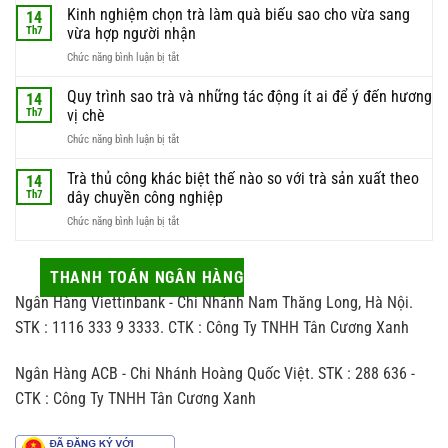
đúng
Kinh nghiệm chọn trà làm quà biếu sao cho vừa sang
phần
14
thời
nguyên
Th7
vừa hợp người nhận
điểm
liệu
ở
Chức năng bình luận bị tắt
hái
này
Kinh
trà
luôn
nghiệm
Quy trình sao trà và những tác động ít ai để ý đến hương
để
14
được
chọn
có
Th7
vị chè
giới
trà
được
sành
ở
Chức năng bình luận bị tắt
làm
búp
trà
Quy
quà
trà
săn
trình
Trà thủ công khác biệt thế nào so với trà sản xuất theo
biếu
14
chất
đón
sao
sao
Th7
dây chuyền công nghiệp
lượng
trà
cho
nhất
ở
Chức năng bình luận bị tắt
và
vừa
Trà
những
sang
thủ
tác
vừa
công
THANH TOÁN NGÂN HÀNG
động
hợp
khác
ít
người
Ngân Hàng Viettinbank - Chi Nhánh Nam Thăng Long, Hà Nội.
biệt
ai
nhận
thế
STK : 1116 333 9 3333. CTK : Công Ty TNHH Tân Cương Xanh
để
nào
ý
so
đến
Ngân Hàng ACB - Chi Nhánh Hoàng Quốc Việt. STK : 288 636 -
với
hương
trà
vị
CTK : Công Ty TNHH Tân Cương Xanh
sản
chè
xuất
theo