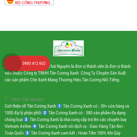
dây
chuyền
công
nghiệp
0983 412 602
Nhà máy chè Tân Cương Thái Nguyên là đơn vị thành viên là đơn vị thành
viên thuộc Công ty TNHH Tân Cương Xanh .Công Ty Chuyên Sản Xuất
các sản phẩm Chè Xanh Mang Thương Hiệu Tân Cương Nổi Tiếng.
TRUY CẬP NHANH
Giới thiệu về Tân Cương Xanh
Tân Cương Xanh có : 30+ cửa hàng và
1000 đại lý phân phối
Tân Cương Xanh có : 380 sản phẩm đa dạng
chủng loại
Tân Cương Xanh là nhà cung cấp trà lên các chuyến bay
Vietnam Airline
Tân Cương Xanh với dịch vụ : Giao Hàng Tận Nơi -
Toàn Quốc
Tân Cương Xanh cam kết : Hoàn Tiền 100% Khi Qúy