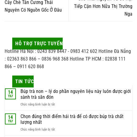
Cây Chè Tân Cương Thái
Tiếp Cận Hơn Nữa Thị Trường
Nguyên Có Nguồn Gốc Ở Đâu
Nga
HỖ TRỢ TRỰC TUYẾN
Hotline Hà Nội : 0243 839 8447 - 0983 412 602 Hotline Đà Nẵng
: 02363 863 866 – 0836 968 368 Hotline TP HCM : 02838 111
866 – 0911 620 868
TIN TỨC
Búp trà non – lý do phần nguyên liệu này luôn được giới
14
Th7
sành trà săn đón
ở
Chức năng bình luận bị tắt
Búp
trà
Chọn đúng thời điểm hái trà để có được búp trà chất
14
non
Th7
lượng nhất
–
ở
Chức năng bình luận bị tắt
lý
Chọn
do