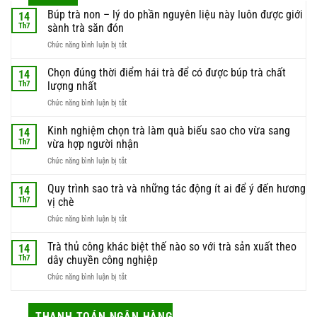
Búp trà non – lý do phần nguyên liệu này luôn được giới
14
Th7
sành trà săn đón
ở
Chức năng bình luận bị tắt
Búp
trà
Chọn đúng thời điểm hái trà để có được búp trà chất
14
non
Th7
lượng nhất
–
ở
Chức năng bình luận bị tắt
lý
Chọn
do
đúng
Kinh nghiệm chọn trà làm quà biếu sao cho vừa sang
phần
14
thời
nguyên
Th7
vừa hợp người nhận
điểm
liệu
ở
Chức năng bình luận bị tắt
hái
này
Kinh
trà
luôn
nghiệm
Quy trình sao trà và những tác động ít ai để ý đến hương
để
14
được
chọn
có
Th7
vị chè
giới
trà
được
sành
ở
Chức năng bình luận bị tắt
làm
búp
trà
Quy
quà
trà
săn
trình
Trà thủ công khác biệt thế nào so với trà sản xuất theo
biếu
14
chất
đón
sao
sao
Th7
dây chuyền công nghiệp
lượng
trà
cho
nhất
ở
Chức năng bình luận bị tắt
và
vừa
Trà
những
sang
thủ
tác
vừa
công
THANH TOÁN NGÂN HÀNG
động
hợp