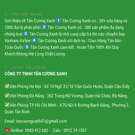
TRUY CẬP NHANH
Giới thiệu về Tân Cương Xanh
Tân Cương Xanh có : 30+ cửa hàng và
1000 đại lý phân phối
Tân Cương Xanh có : 380 sản phẩm đa dạng
chủng loại
Tân Cương Xanh là nhà cung cấp trà lên các chuyến bay
Vietnam Airline
Tân Cương Xanh với dịch vụ : Giao Hàng Tận Nơi -
Toàn Quốc
Tân Cương Xanh cam kết : Hoàn Tiền 100% Khi Qúy
Khách Không Hài Lòng Chất Lượng
THÔNG TIN LIÊN HỆ
CÔNG TY TNHH TÂN CƯƠNG XANH
Văn Phòng Hà Nội : Số 10 Ngõ 31/18 Trần Quốc Hoàn, Quận Cầu Giấy
Văn Phòng Đà Nẵng : 262 Trưng Nữ Vương, Quận Hải Châu, Đà Nẵng
Văn Phòng TP Hồ Chí Minh : A75/6D/6 Đường Bạch Đằng , Phường 2 ,
Quận Tân Bình
Email:
tancuongxanh01@gmail.
com
Hotline: 0983 412 602 - Zalo : 0912 74 1357