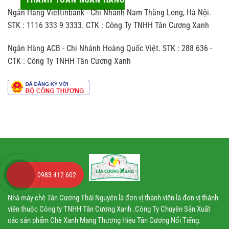
khác
ít
người
Ngân Hàng Viettinbank - Chi Nhánh Nam Thăng Long, Hà Nội.
biệt
ai
nhận
thế
STK : 1116 333 9 3333. CTK : Công Ty TNHH Tân Cương Xanh
để
nào
ý
so
đến
Ngân Hàng ACB - Chi Nhánh Hoàng Quốc Việt. STK : 288 636 -
với
hương
trà
vị
CTK : Công Ty TNHH Tân Cương Xanh
sản
chè
xuất
theo
dây
chuyền
công
nghiệp
0983 412 602
Nhà máy chè Tân Cương Thái Nguyên là đơn vị thành viên là đơn vị thành
viên thuộc Công ty TNHH Tân Cương Xanh .Công Ty Chuyên Sản Xuất
các sản phẩm Chè Xanh Mang Thương Hiệu Tân Cương Nổi Tiếng.