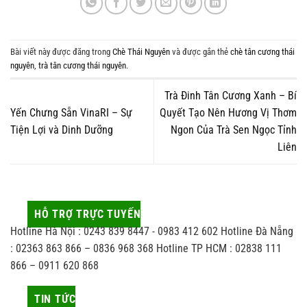
Bài viết này được đăng trong
Chè Thái Nguyên
và được gắn thẻ
chè tân cương thái
nguyên
,
trà tân cương thái nguyên
.
Trà Đinh Tân Cương Xanh – Bí
Yến Chưng Sẵn VinaRI – Sự
Quyết Tạo Nên Hương Vị Thơm
Tiện Lợi và Dinh Dưỡng
Ngon Của Trà Sen Ngọc Tỉnh
Liên
HỖ TRỢ TRỰC TUYẾN
Hotline Hà Nội : 0243 839 8447 - 0983 412 602 Hotline Đà Nẵng
: 02363 863 866 – 0836 968 368 Hotline TP HCM : 02838 111
866 – 0911 620 868
TIN TỨC