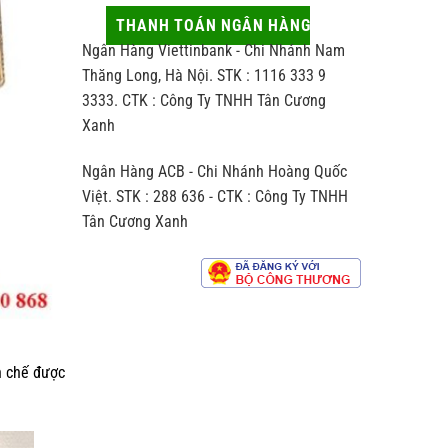
thủ
động
hợp
công
ít
THANH TOÁN NGÂN HÀNG
người
khác
ai
nhận
Ngân Hàng Viettinbank - Chi Nhánh Nam
biệt
để
thế
ý
Thăng Long, Hà Nội. STK : 1116 333 9
nào
đến
3333. CTK : Công Ty TNHH Tân Cương
so
hương
với
Xanh
vị
trà
chè
sản
Ngân Hàng ACB - Chi Nhánh Hoàng Quốc
xuất
theo
Việt. STK : 288 636 - CTK : Công Ty TNHH
dây
Tân Cương Xanh
chuyền
công
nghiệp
h chế được