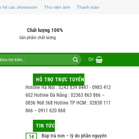
n hệ các showroom
Thư viện ảnh
Thanh toán
Chất lượng 100%
Sản phẩm chất lượng
0
₫
HỖ TRỢ TRỰC TUYẾN
Hotline Hà Nội : 0243 839 8447 - 0983 412
602 Hotline Đà Nẵng : 02363 863 866 –
0836 968 368 Hotline TP HCM : 02838 111
866 – 0911 620 868
TIN TỨC
Búp trà non – lý do phần nguyên
14