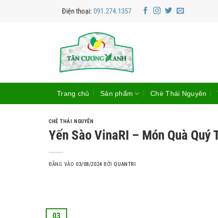
Bỏ
Điện thoại:
091.274.1357
qua
nội
dung
Trang chủ
Sản phẩm
Chè Thái Nguyên
CHÈ THÁI NGUYÊN
Yến Sào VinaRI – Món Quà Quý 
ĐĂNG VÀO
03/08/2024
BỞI
QUANTRI
03