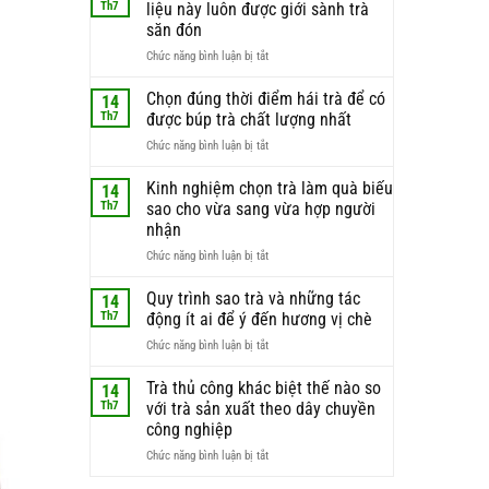
Th7
liệu này luôn được giới sành trà
săn đón
ở
Chức năng bình luận bị tắt
Búp
trà
Chọn đúng thời điểm hái trà để có
14
non
Th7
được búp trà chất lượng nhất
–
ở
Chức năng bình luận bị tắt
lý
Chọn
do
đúng
Kinh nghiệm chọn trà làm quà biếu
phần
14
thời
nguyên
Th7
sao cho vừa sang vừa hợp người
điểm
liệu
nhận
hái
này
ở
Chức năng bình luận bị tắt
trà
luôn
Kinh
để
được
nghiệm
có
Quy trình sao trà và những tác
giới
14
chọn
được
sành
Th7
động ít ai để ý đến hương vị chè
trà
búp
trà
ở
Chức năng bình luận bị tắt
làm
trà
săn
Quy
quà
chất
đón
trình
Trà thủ công khác biệt thế nào so
biếu
lượng
14
sao
sao
nhất
Th7
với trà sản xuất theo dây chuyền
trà
cho
công nghiệp
và
vừa
ở
Chức năng bình luận bị tắt
những
sang
Trà
tác
vừa