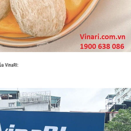
ủa VinaRI: