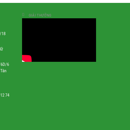
GIẢI THƯỞNG
1/18
Nữ
/6D/6
 Tân
912 74