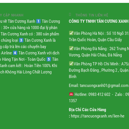
Y CẬP NHANH
THÔNG TIN LIÊN HỆ
iệu về Tân Cương Xanh
Tân Cương
CÔNG TY TNHH TÂN CƯƠNG XANH
 : 30+ cửa hàng và 1000 đại lý phân
Văn Phòng Hà Nội : Số 10 Ngõ 3
Tân Cương Xanh có : 380 sản phẩm
Trần Quốc Hoàn, Quận Cầu Giấy
 chủng loại
Tân Cương Xanh là
g cấp trà lên các chuyến bay
Văn Phòng Đà Nẵng : 262 Trưng 
 Airline
Tân Cương Xanh với dịch
Vương, Quận Hải Châu, Đà Nẵng
ao Hàng Tận Nơi - Toàn Quốc
Tân
Văn Phòng TP Hồ Chí Minh : A75
anh cam kết : Hoàn Tiền 100% Khi
Đường Bạch Đằng , Phường 2 , Quận
ch Không Hài Lòng Chất Lượng
Bình
Email:
tancuongxanh01@gmail.
com
Hotline: 0983 412 602 - Zalo : 0
1357
Địa Chỉ Các Cửa Hàng
:
https://tancuongxanh.vn/lien-he