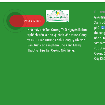
TRU
Giới th
0983 412 602
Xanh có
phối
Nhà máy chè Tân Cương Thái Nguyên là đơn
đa dạng
vị thành viên là đơn vị thành viên thuộc Công
nhà cun
ty TNHH Tân Cương Xanh .Công Ty Chuyên
Vietnam
Sản Xuất các sản phẩm Chè Xanh Mang
vụ : Gi
Thương Hiệu Tân Cương Nổi Tiếng.
Cương X
Qúy Khá