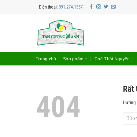
Bỏ
Điện thoại:
091.274.1357
qua
nội
dung
Trang chủ
Sản phẩm
Chè Thái Nguyên
Rất 
404
Dường n