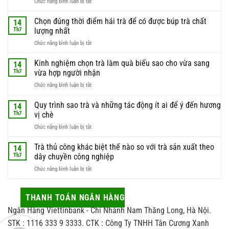
ở
Chức năng bình luận bị tắt
Búp
trà
Chọn đúng thời điểm hái trà để có được búp trà chất
14
non
Th7
lượng nhất
–
ở
Chức năng bình luận bị tắt
lý
Chọn
do
đúng
Kinh nghiệm chọn trà làm quà biếu sao cho vừa sang
phần
14
thời
nguyên
Th7
vừa hợp người nhận
điểm
liệu
ở
Chức năng bình luận bị tắt
hái
này
Kinh
trà
luôn
nghiệm
Quy trình sao trà và những tác động ít ai để ý đến hương
để
14
được
chọn
có
Th7
vị chè
giới
trà
được
sành
ở
Chức năng bình luận bị tắt
làm
búp
trà
Quy
quà
trà
săn
trình
Trà thủ công khác biệt thế nào so với trà sản xuất theo
biếu
14
chất
đón
sao
sao
Th7
dây chuyền công nghiệp
lượng
trà
cho
nhất
ở
Chức năng bình luận bị tắt
và
vừa
Trà
những
sang
thủ
tác
vừa
công
THANH TOÁN NGÂN HÀNG
động
hợp
khác
ít
người
Ngân Hàng Viettinbank - Chi Nhánh Nam Thăng Long, Hà Nội.
biệt
ai
nhận
thế
STK : 1116 333 9 3333. CTK : Công Ty TNHH Tân Cương Xanh
để