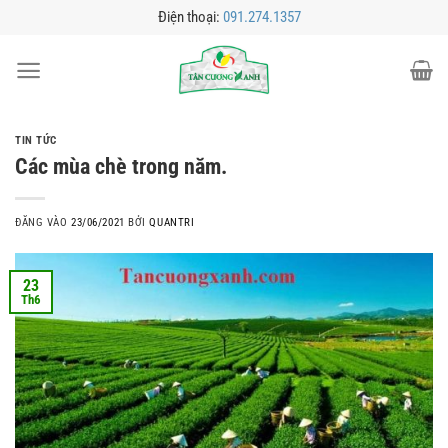
Bỏ
Điện thoại:
091.274.1357
qua
nội
dung
TIN TỨC
Các mùa chè trong năm.
ĐĂNG VÀO
23/06/2021
BỞI
QUANTRI
23
Th6