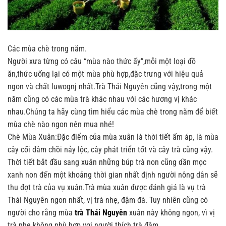
Các mùa chè trong năm.
Người xưa từng có câu “mùa nào thức ấy”,mỗi một loại đồ
ăn,thức uống lại có một mùa phù hợp,đặc trưng với hiệu quả
ngon và chất luwognj nhất.Trà Thái Nguyên cũng vậy,trong một
năm cũng có các mùa trà khác nhau với các hương vị khác
nhau.Chúng ta hãy cùng tìm hiểu các mùa chè trong năm để biết
mùa chè nào ngon nên mua nhé!
Chè Mùa Xuân:Đặc điểm của mùa xuân là thời tiết ấm áp, là mùa
cây cối đâm chồi nảy lộc, cây phát triển tốt và cây trà cũng vậy.
Thời tiết bắt đầu sang xuân những búp trà non cũng dần mọc
xanh non đến một khoảng thời gian nhất định người nông dân sẽ
thu đợt trà của vụ xuân.Trà mùa xuân được đánh giá là vụ trà
Thái Nguyên ngon nhất, vị trà nhẹ, đậm đà. Tuy nhiên cũng có
người cho rằng mùa
trà Thái Nguyên
xuân này không ngon, vì vị
trà nhẹ không phù hợp vơi người thích trà đậm.