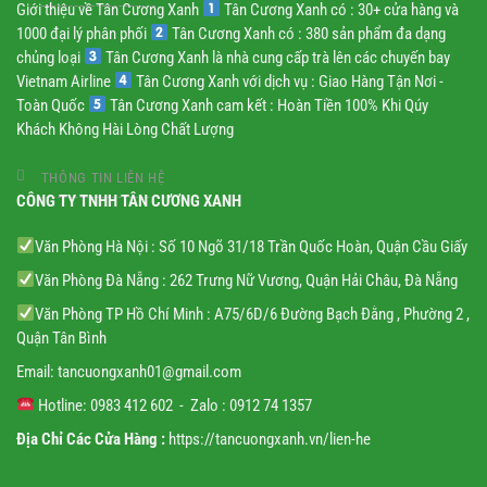
Giới thiệu về Tân Cương Xanh
Tân Cương Xanh có : 30+ cửa hàng và
1000 đại lý phân phối
Tân Cương Xanh có : 380 sản phẩm đa dạng
chủng loại
Tân Cương Xanh là nhà cung cấp trà lên các chuyến bay
Vietnam Airline
Tân Cương Xanh với dịch vụ : Giao Hàng Tận Nơi -
Toàn Quốc
Tân Cương Xanh cam kết : Hoàn Tiền 100% Khi Qúy
Khách Không Hài Lòng Chất Lượng
THÔNG TIN LIÊN HỆ
CÔNG TY TNHH TÂN CƯƠNG XANH
Văn Phòng Hà Nội : Số 10 Ngõ 31/18 Trần Quốc Hoàn, Quận Cầu Giấy
Văn Phòng Đà Nẵng : 262 Trưng Nữ Vương, Quận Hải Châu, Đà Nẵng
Văn Phòng TP Hồ Chí Minh : A75/6D/6 Đường Bạch Đằng , Phường 2 ,
Quận Tân Bình
Email:
tancuongxanh01@gmail.
com
Hotline: 0983 412 602 - Zalo : 0912 74 1357
Địa Chỉ Các Cửa Hàng :
https://tancuongxanh.vn/lien-he