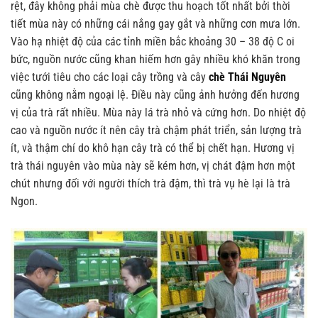
rệt, đây không phải mùa chè được thu hoạch tốt nhất bởi thời
tiết mùa này có những cái nắng gay gắt và những cơn mưa lớn.
Vào hạ nhiệt độ của các tỉnh miền bắc khoảng 30 – 38 độ C oi
bức, nguồn nước cũng khan hiếm hơn gây nhiều khó khăn trong
việc tưới tiêu cho các loại cây trồng và cây
chè Thái Nguyên
cũng không nằm ngoại lệ. Điều này cũng ảnh hưởng đến hương
vị của trà rất nhiều. Mùa này lá trà nhỏ và cứng hơn. Do nhiệt độ
cao và nguồn nước ít nên cây trà chậm phát triển, sản lượng trà
ít, và thậm chí do khô hạn cây trà có thể bị chết hạn. Hương vị
trà thái nguyên vào mùa này sẽ kém hơn, vị chát đậm hơn một
chút nhưng đối với người thích trà đậm, thì trà vụ hè lại là trà
Ngon.