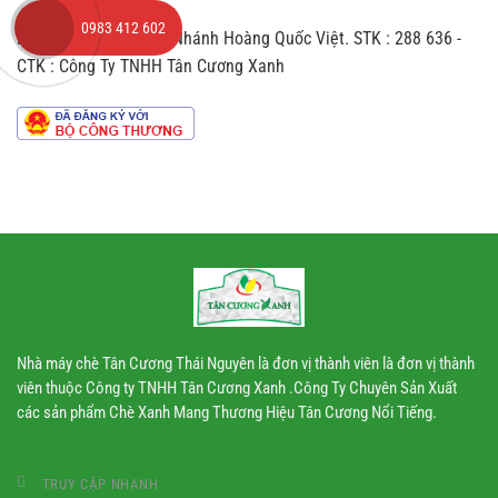
nào
ý
so
đến
0983 412 602
Ngân Hàng ACB - Chi Nhánh Hoàng Quốc Việt. STK : 288 636 -
với
hương
trà
vị
CTK : Công Ty TNHH Tân Cương Xanh
sản
chè
xuất
theo
dây
chuyền
công
nghiệp
Nhà máy chè Tân Cương Thái Nguyên là đơn vị thành viên là đơn vị thành
viên thuộc Công ty TNHH Tân Cương Xanh .Công Ty Chuyên Sản Xuất
các sản phẩm Chè Xanh Mang Thương Hiệu Tân Cương Nổi Tiếng.
TRUY CẬP NHANH