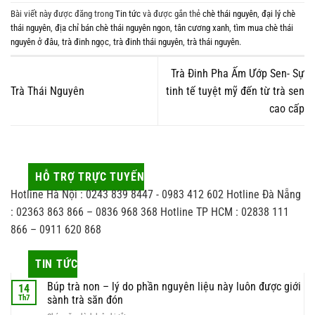
Bài viết này được đăng trong
Tin tức
và được gắn thẻ
chè thái nguyên
,
đại lý chè
thái nguyên
,
địa chỉ bán chè thái nguyên ngon
,
tân cương xanh
,
tìm mua chè thái
nguyên ở đâu
,
trà đinh ngọc
,
trà đinh thái nguyên
,
trà thái nguyên
.
Trà Đinh Pha Ấm Ướp Sen- Sự
Trà Thái Nguyên
tinh tế tuyệt mỹ đến từ trà sen
cao cấp
HỖ TRỢ TRỰC TUYẾN
Hotline Hà Nội : 0243 839 8447 - 0983 412 602 Hotline Đà Nẵng
: 02363 863 866 – 0836 968 368 Hotline TP HCM : 02838 111
866 – 0911 620 868
TIN TỨC
Búp trà non – lý do phần nguyên liệu này luôn được giới
14
Th7
sành trà săn đón