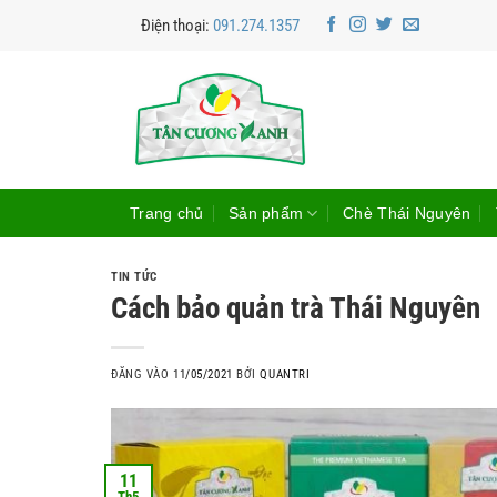
Bỏ
Điện thoại:
091.274.1357
qua
nội
dung
Trang chủ
Sản phẩm
Chè Thái Nguyên
TIN TỨC
Cách bảo quản trà Thái Nguyên
ĐĂNG VÀO
11/05/2021
BỞI
QUANTRI
11
Th5