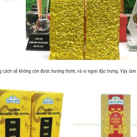
 cách sẽ không còn được hương thơm, và vị ngon đặc trưng. Vậy làm