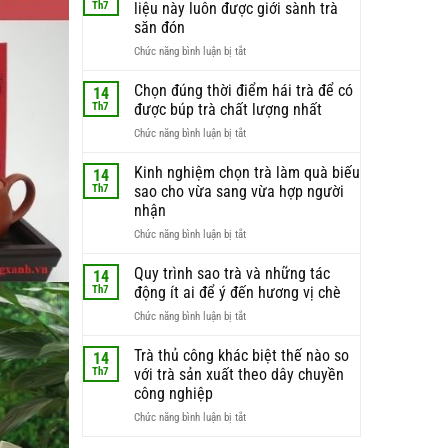
Th7
liệu này luôn được giới sành trà
săn đón
ở
Chức năng bình luận bị tắt
Búp
trà
Chọn đúng thời điểm hái trà để có
14
non
Th7
được búp trà chất lượng nhất
–
ở
Chức năng bình luận bị tắt
lý
Chọn
do
đúng
Kinh nghiệm chọn trà làm quà biếu
phần
14
thời
nguyên
Th7
sao cho vừa sang vừa hợp người
điểm
liệu
nhận
hái
này
ở
Chức năng bình luận bị tắt
trà
luôn
Kinh
để
được
nghiệm
có
Quy trình sao trà và những tác
giới
14
chọn
được
sành
Th7
động ít ai để ý đến hương vị chè
trà
búp
trà
ở
Chức năng bình luận bị tắt
làm
trà
săn
Quy
quà
chất
đón
trình
Trà thủ công khác biệt thế nào so
biếu
lượng
14
sao
sao
nhất
Th7
với trà sản xuất theo dây chuyền
trà
cho
công nghiệp
và
vừa
ở
Chức năng bình luận bị tắt
những
sang
Trà
tác
vừa