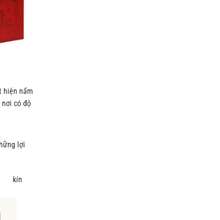
ất hiện nấm
 nơi có độ
hững lợi
 độ kín