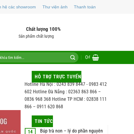
n hệ các showroom
Thư viện ảnh
Thanh toán
Chất lượng 100%
Sản phẩm chất lượng
0
₫
HỖ TRỢ TRỰC TUYẾN
Hotline Hà Nội : 0243 839 8447 - 0983 412
602 Hotline Đà Nẵng : 02363 863 866 –
0836 968 368 Hotline TP HCM : 02838 111
866 – 0911 620 868
TIN TỨC
Búp trà non – lý do phần nguyên
14