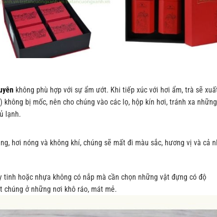
guyên
không phù hợp với sự ẩm ướt. Khi tiếp xúc với hơi ẩm, trà sẽ xu
ọc) không bị mốc, nên cho chúng vào các lọ, hộp kín hơi, tránh xa những
ủ lạnh.
áng, hơi nóng và không khí, chúng sẽ mất đi màu sắc, hương vị và cả n
thủy tinh hoặc nhựa không có nắp mà cần chọn những vật đựng có
ặt chúng ở những nơi khô ráo, mát mẻ.