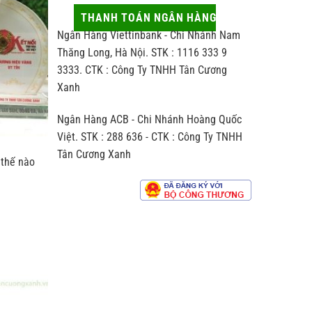
thủ
động
hợp
công
ít
THANH TOÁN NGÂN HÀNG
người
khác
ai
nhận
Ngân Hàng Viettinbank - Chi Nhánh Nam
biệt
để
thế
ý
Thăng Long, Hà Nội. STK : 1116 333 9
nào
đến
3333. CTK : Công Ty TNHH Tân Cương
so
hương
với
Xanh
vị
trà
chè
sản
Ngân Hàng ACB - Chi Nhánh Hoàng Quốc
xuất
theo
Việt. STK : 288 636 - CTK : Công Ty TNHH
dây
Tân Cương Xanh
chuyền
 thế nào
công
nghiệp