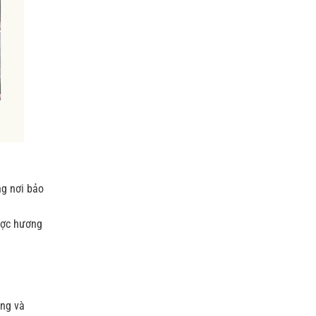
ng nơi bảo
ược hương
áng và