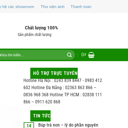
n hệ các showroom
Thư viện ảnh
Thanh toán
Chất lượng 100%
Sản phẩm chất lượng
0
₫
HỖ TRỢ TRỰC TUYẾN
Hotline Hà Nội : 0243 839 8447 - 0983 412
602 Hotline Đà Nẵng : 02363 863 866 –
0836 968 368 Hotline TP HCM : 02838 111
866 – 0911 620 868
TIN TỨC
Búp trà non – lý do phần nguyên
14