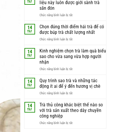
Th7
liệu này luôn được giới sành trà
săn đón
ở
Chức năng bình luận bị tắt
Búp
trà
Chọn đúng thời điểm hái trà để có
14
non
Th7
được búp trà chất lượng nhất
–
ở
Chức năng bình luận bị tắt
lý
Chọn
do
đúng
Kinh nghiệm chọn trà làm quà biếu
phần
14
thời
nguyên
Th7
sao cho vừa sang vừa hợp người
điểm
liệu
nhận
hái
này
ở
Chức năng bình luận bị tắt
trà
luôn
Kinh
để
được
nghiệm
có
Quy trình sao trà và những tác
giới
14
chọn
được
sành
Th7
động ít ai để ý đến hương vị chè
trà
búp
trà
ở
Chức năng bình luận bị tắt
làm
trà
săn
Quy
quà
chất
đón
trình
Trà thủ công khác biệt thế nào so
biếu
lượng
14
sao
sao
nhất
Th7
với trà sản xuất theo dây chuyền
trà
cho
công nghiệp
và
vừa
ở
Chức năng bình luận bị tắt
những
sang
Trà
tác
vừa