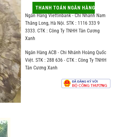
thủ
động
hợp
công
ít
THANH TOÁN NGÂN HÀNG
người
khác
ai
nhận
Ngân Hàng Viettinbank - Chi Nhánh Nam
biệt
để
thế
ý
Thăng Long, Hà Nội. STK : 1116 333 9
nào
đến
3333. CTK : Công Ty TNHH Tân Cương
so
hương
với
Xanh
vị
trà
chè
sản
Ngân Hàng ACB - Chi Nhánh Hoàng Quốc
xuất
theo
Việt. STK : 288 636 - CTK : Công Ty TNHH
dây
Tân Cương Xanh
chuyền
công
nghiệp