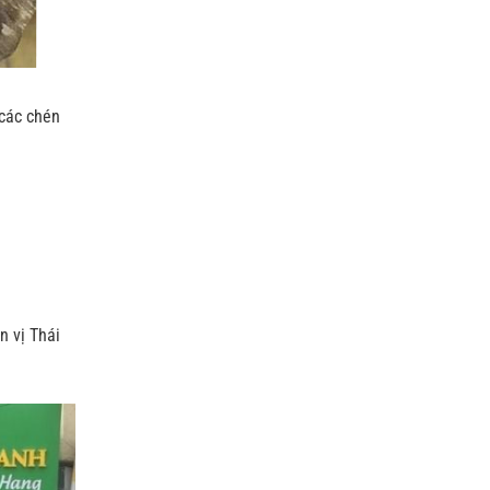
 các chén
n vị Thái