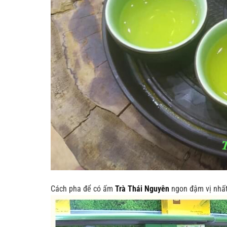
Cách pha để có ấm
Trà Thái Nguyên
ngon đậm vị nhấ