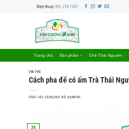
Bỏ
Điện thoại:
091.274.1357
qua
nội
dung
Trang chủ
Sản phẩm
Chè Thái Nguyên
TIN TỨC
Cách pha để có ấm Trà Thái Ngu
ĐĂNG VÀO
25/05/2021
BỞI
QUANTRI
25