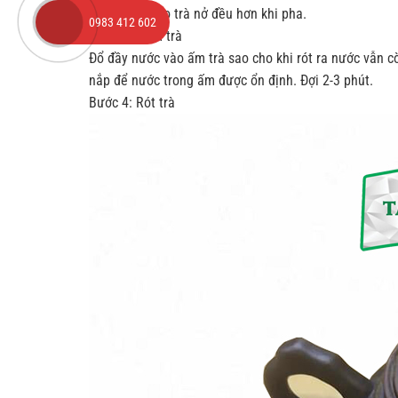
trà và làm cho trà nở đều hơn khi pha.
0983 412 602
Bước 3: Hãm trà
Đổ đầy nước vào ấm trà sao cho khi rót ra nước vẫn c
nắp để nước trong ấm được ổn định. Đợi 2-3 phút.
Bước 4: Rót trà