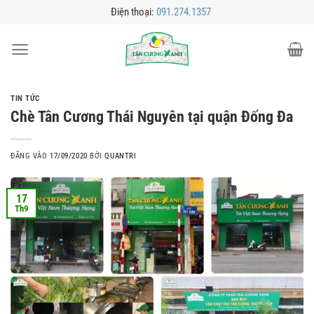
Bỏ
Điện thoại:
091.274.1357
qua
nội
dung
TIN TỨC
Chè Tân Cương Thái Nguyên tại quận Đống Đa
ĐĂNG VÀO
17/09/2020
BỞI
QUANTRI
17
Th9