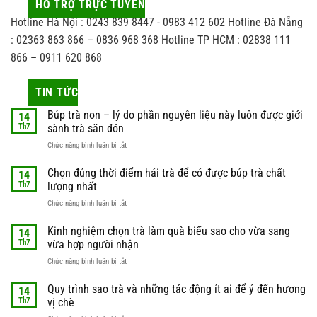
HỖ TRỢ TRỰC TUYẾN
Hotline Hà Nội : 0243 839 8447 - 0983 412 602 Hotline Đà Nẵng
: 02363 863 866 – 0836 968 368 Hotline TP HCM : 02838 111
866 – 0911 620 868
TIN TỨC
Búp trà non – lý do phần nguyên liệu này luôn được giới
14
Th7
sành trà săn đón
ở
Chức năng bình luận bị tắt
Búp
trà
Chọn đúng thời điểm hái trà để có được búp trà chất
14
non
Th7
lượng nhất
–
ở
Chức năng bình luận bị tắt
lý
Chọn
do
đúng
Kinh nghiệm chọn trà làm quà biếu sao cho vừa sang
phần
14
thời
nguyên
Th7
vừa hợp người nhận
điểm
liệu
ở
Chức năng bình luận bị tắt
hái
này
Kinh
trà
luôn
nghiệm
Quy trình sao trà và những tác động ít ai để ý đến hương
để
14
được
chọn
có
Th7
vị chè
giới
trà
được
sành