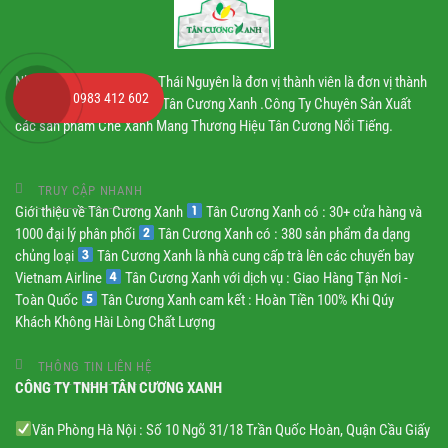
Nhà máy chè Tân Cương Thái Nguyên là đơn vị thành viên là đơn vị thành
0983 412 602
viên thuộc Công ty TNHH Tân Cương Xanh .Công Ty Chuyên Sản Xuất
các sản phẩm Chè Xanh Mang Thương Hiệu Tân Cương Nổi Tiếng.
TRUY CẬP NHANH
Giới thiệu về Tân Cương Xanh
Tân Cương Xanh có : 30+ cửa hàng và
1000 đại lý phân phối
Tân Cương Xanh có : 380 sản phẩm đa dạng
chủng loại
Tân Cương Xanh là nhà cung cấp trà lên các chuyến bay
Vietnam Airline
Tân Cương Xanh với dịch vụ : Giao Hàng Tận Nơi -
Toàn Quốc
Tân Cương Xanh cam kết : Hoàn Tiền 100% Khi Qúy
Khách Không Hài Lòng Chất Lượng
THÔNG TIN LIÊN HỆ
CÔNG TY TNHH TÂN CƯƠNG XANH
Văn Phòng Hà Nội : Số 10 Ngõ 31/18 Trần Quốc Hoàn, Quận Cầu Giấy