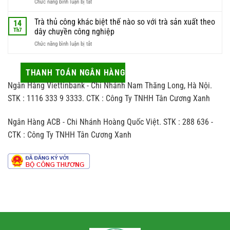
ở
Chức năng bình luận bị tắt
làm
búp
trà
Quy
quà
trà
săn
trình
Trà thủ công khác biệt thế nào so với trà sản xuất theo
biếu
14
chất
đón
sao
sao
Th7
dây chuyền công nghiệp
lượng
trà
cho
nhất
ở
Chức năng bình luận bị tắt
và
vừa
Trà
những
sang
thủ
tác
vừa
công
THANH TOÁN NGÂN HÀNG
động
hợp
khác
ít
người
Ngân Hàng Viettinbank - Chi Nhánh Nam Thăng Long, Hà Nội.
biệt
ai
nhận
thế
STK : 1116 333 9 3333. CTK : Công Ty TNHH Tân Cương Xanh
để
nào
ý
so
đến
Ngân Hàng ACB - Chi Nhánh Hoàng Quốc Việt. STK : 288 636 -
với
hương
trà
vị
CTK : Công Ty TNHH Tân Cương Xanh
sản
chè
xuất
theo
dây
chuyền
công
nghiệp