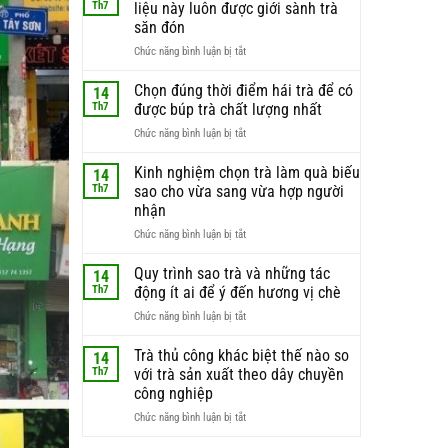
Th7
liệu này luôn được giới sành trà
săn đón
ở
Chức năng bình luận bị tắt
Búp
trà
Chọn đúng thời điểm hái trà để có
14
non
Th7
được búp trà chất lượng nhất
–
ở
Chức năng bình luận bị tắt
lý
Chọn
do
đúng
Kinh nghiệm chọn trà làm quà biếu
phần
14
thời
nguyên
Th7
sao cho vừa sang vừa hợp người
điểm
liệu
nhận
hái
này
ở
Chức năng bình luận bị tắt
trà
luôn
Kinh
để
được
nghiệm
có
Quy trình sao trà và những tác
giới
14
chọn
được
sành
Th7
động ít ai để ý đến hương vị chè
trà
búp
trà
ở
Chức năng bình luận bị tắt
làm
trà
săn
Quy
quà
chất
đón
trình
Trà thủ công khác biệt thế nào so
biếu
lượng
14
sao
sao
nhất
Th7
với trà sản xuất theo dây chuyền
trà
cho
công nghiệp
và
vừa
ở
Chức năng bình luận bị tắt
những
sang
Trà
tác
vừa