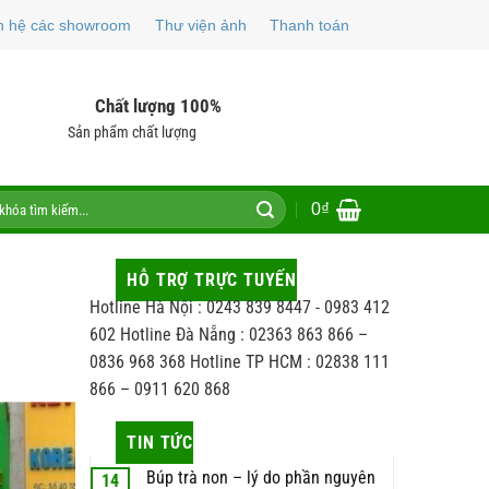
n hệ các showroom
Thư viện ảnh
Thanh toán
Chất lượng 100%
Sản phẩm chất lượng
0
₫
HỖ TRỢ TRỰC TUYẾN
Hotline Hà Nội : 0243 839 8447 - 0983 412
602 Hotline Đà Nẵng : 02363 863 866 –
0836 968 368 Hotline TP HCM : 02838 111
866 – 0911 620 868
TIN TỨC
Búp trà non – lý do phần nguyên
14