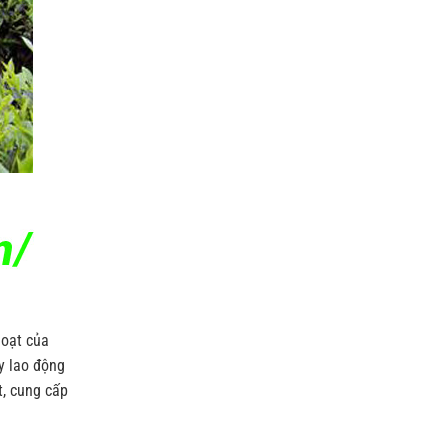
hoạt của
y lao động
t, cung cấp