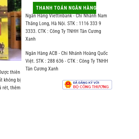
thủ
động
hợp
công
ít
THANH TOÁN NGÂN HÀNG
người
khác
ai
nhận
Ngân Hàng Viettinbank - Chi Nhánh Nam
biệt
để
thế
ý
Thăng Long, Hà Nội. STK : 1116 333 9
nào
đến
3333. CTK : Công Ty TNHH Tân Cương
so
hương
với
Xanh
vị
trà
chè
sản
Ngân Hàng ACB - Chi Nhánh Hoàng Quốc
xuất
theo
Việt. STK : 288 636 - CTK : Công Ty TNHH
dây
Tân Cương Xanh
chuyền
Được thiên
công
ất không bị
nghiệp
 rét, thêm