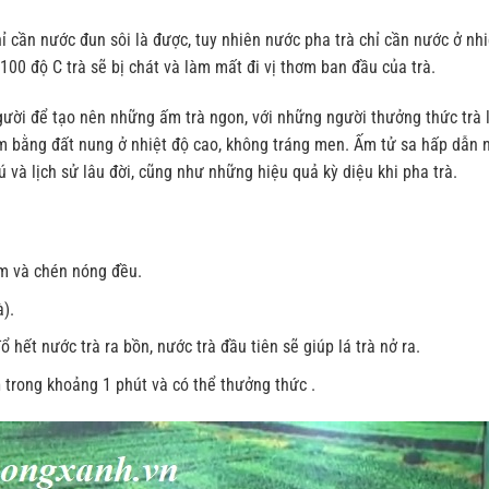
ỉ cần nước đun sôi là được, tuy nhiên nước pha trà chỉ cần nước ở nhi
100 độ C trà sẽ bị chát và làm mất đi vị thơm ban đầu của trà.
gười để tạo nên những ấm trà ngon, với những người thưởng thức trà
m bằng đất nung ở nhiệt độ cao, không tráng men. Ấm tử sa hấp dẫn
và lịch sử lâu đời, cũng như những hiệu quả kỳ diệu khi pha trà.
m và chén nóng đều.
).
hết nước trà ra bồn, nước trà đầu tiên sẽ giúp lá trà nở ra.
n
trong khoảng 1 phút và có thể thưởng thức .