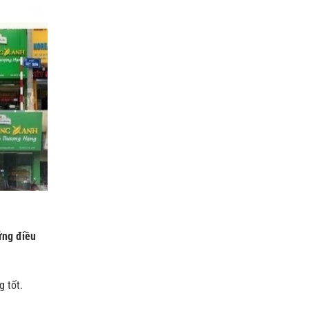
ững điều
 tốt.