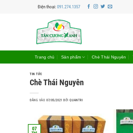
Bỏ
Điện thoại:
091.274.1357
qua
nội
dung
Trang chủ
Sản phẩm
Chè Thái Nguyên
TIN TỨC
Chè Thái Nguyên
ĐĂNG VÀO
07/05/2021
BỞI
QUANTRI
07
Th5