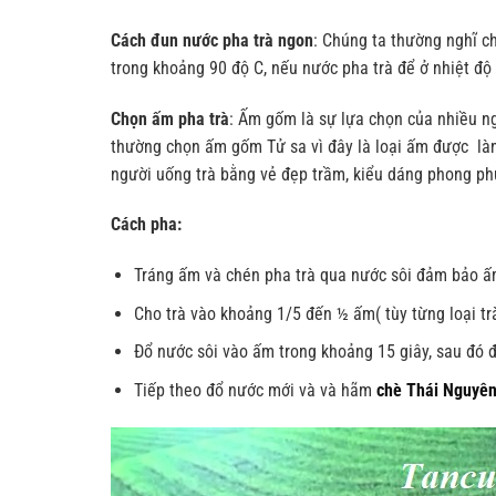
Cách đun nước pha trà ngon
: Chúng ta thường nghĩ ch
trong khoảng 90 độ C, nếu nước pha trà để ở nhiệt độ 
Chọn ấm pha trà
: Ấm gốm là sự lựa chọn của nhiều n
thường chọn ấm gốm Tử sa vì đây là loại ấm được là
người uống trà bằng vẻ đẹp trầm, kiểu dáng phong phú 
Cách pha:
Tráng ấm và chén pha trà qua nước sôi đảm bảo ấ
Cho trà vào khoảng 1/5 đến ½ ấm( tùy từng loại trà
Đổ nước sôi vào ấm trong khoảng 15 giây, sau đó đổ 
Tiếp theo đổ nước mới và và hãm
chè Thái Nguyê