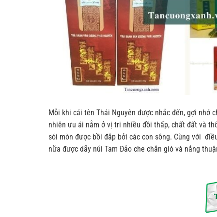
Mỗi khi cái tên Thái Nguyên được nhắc đến, gợi nhớ c
nhiên ưu ái nằm ở vị tri nhiều đồi thấp, chất đất và t
sói mòn được bồi đắp bởi các con sông. Cùng với điều
nữa được dãy núi Tam Đảo che chắn gió và nắng thuận 