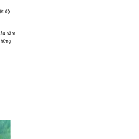
ệt độ
 lâu năm
 những