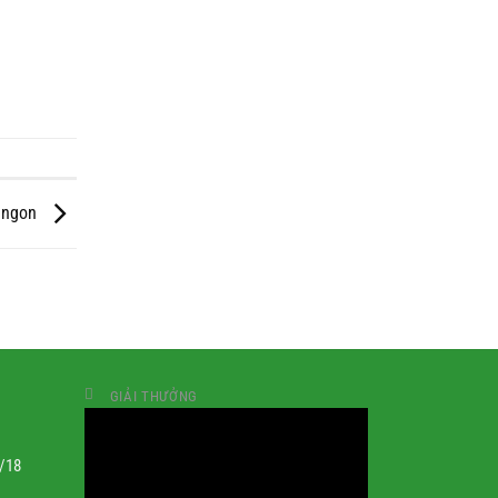
è ngon
GIẢI THƯỞNG
1/18