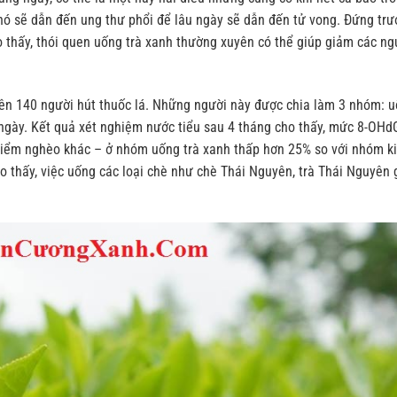
 nó sẽ dẫn đến ung thư phổi để lâu ngày sẽ dẫn đến tử vong. Đứng trư
 thấy, thói quen uống trà xanh thường xuyên có thể giúp giảm các n
ên 140 người hút thuốc lá. Những người này được chia làm 3 nhóm: u
i ngày. Kết quả xét nghiệm nước tiểu sau 4 tháng cho thấy, mức 8-OHd
hiểm nghèo khác – ở nhóm uống trà xanh thấp hơn 25% so với nhóm ki
o thấy, việc uống các loại chè như chè Thái Nguyên, trà Thái Nguyên