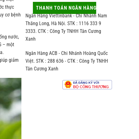
thủ
động
hợp
ớc thực
công
ít
THANH TOÁN NGÂN HÀNG
người
khác
ai
nhận
guy cơ bệnh
Ngân Hàng Viettinbank - Chi Nhánh Nam
biệt
để
thế
ý
Thăng Long, Hà Nội. STK : 1116 333 9
nào
đến
3333. CTK : Công Ty TNHH Tân Cương
so
hương
ống nước,
với
Xanh
vị
trà
chè
G – một
sản
a.
Ngân Hàng ACB - Chi Nhánh Hoàng Quốc
xuất
theo
 giúp giảm
Việt. STK : 288 636 - CTK : Công Ty TNHH
dây
Tân Cương Xanh
chuyền
công
nghiệp