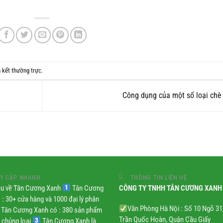
n kết thường trực
.
Công dụng của một số loại ch
Y CẬP NHANH
THÔNG TIN LIÊN HỆ
iệu về Tân Cương Xanh
Tân Cương
CÔNG TY TNHH TÂN CƯƠNG XANH
 : 30+ cửa hàng và 1000 đại lý phân
Văn Phòng Hà Nội : Số 10 Ngõ 3
Tân Cương Xanh có : 380 sản phẩm
Trần Quốc Hoàn, Quận Cầu Giấy
 chủng loại
Tân Cương Xanh là