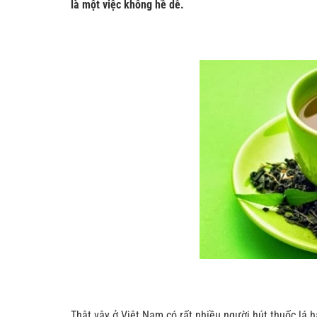
là một việc không hề dễ.
Thật vậy ở Việt Nam có rất nhiều người hút thuốc lá h