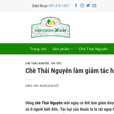
Bỏ
Điện thoại:
091.274.1357
qua
nội
dung
Trang chủ
Sản phẩm
Chè Thái Nguyên
CHÈ THÁI NGUYÊN
,
TIN TỨC
Chè Thái Nguyên làm giảm tác hạ
ĐĂNG VÀO
03/02/2016
BỞI
Uống
chè Thái Nguyên
mỗi ngày có thể làm giảm được
có ít người biết đến. Tác hại của thuốc lá là rất ngu