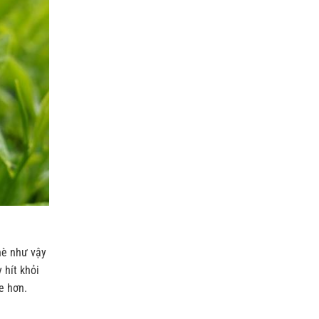
hè như vậy
 hít khỏi
e hơn.