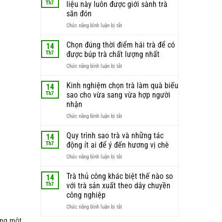
Th7
liệu này luôn được giới sành trà
săn đón
ở
Chức năng bình luận bị tắt
Búp
trà
Chọn đúng thời điểm hái trà để có
14
non
Th7
được búp trà chất lượng nhất
–
ở
Chức năng bình luận bị tắt
lý
Chọn
do
đúng
Kinh nghiệm chọn trà làm quà biếu
phần
14
thời
nguyên
Th7
sao cho vừa sang vừa hợp người
điểm
liệu
nhận
hái
này
ở
Chức năng bình luận bị tắt
trà
luôn
Kinh
để
được
nghiệm
có
Quy trình sao trà và những tác
giới
14
chọn
được
sành
Th7
động ít ai để ý đến hương vị chè
trà
búp
trà
ở
Chức năng bình luận bị tắt
làm
trà
săn
Quy
quà
chất
đón
trình
Trà thủ công khác biệt thế nào so
biếu
lượng
14
sao
sao
nhất
Th7
với trà sản xuất theo dây chuyền
trà
cho
công nghiệp
và
vừa
ở
Chức năng bình luận bị tắt
những
sang
Trà
tác
vừa
ong một