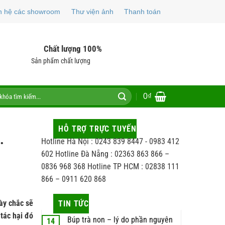
n hệ các showroom
Thư viện ảnh
Thanh toán
Chất lượng 100%
Sản phẩm chất lượng
0
₫
HỖ TRỢ TRỰC TUYẾN
.
Hotline Hà Nội : 0243 839 8447 - 0983 412
602 Hotline Đà Nẵng : 02363 863 866 –
0836 968 368 Hotline TP HCM : 02838 111
866 – 0911 620 868
ày chắc sẽ
TIN TỨC
 tác hại đó
Búp trà non – lý do phần nguyên
14