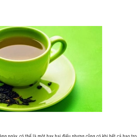
àng ngày, có thể là một hay hai điếu nhưng cũng có khi hết cả bao tr