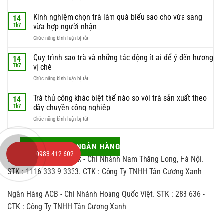
Chọn
do
đúng
Kinh nghiệm chọn trà làm quà biếu sao cho vừa sang
phần
14
thời
nguyên
Th7
vừa hợp người nhận
điểm
liệu
ở
Chức năng bình luận bị tắt
hái
này
Kinh
trà
luôn
nghiệm
Quy trình sao trà và những tác động ít ai để ý đến hương
để
14
được
chọn
có
Th7
vị chè
giới
trà
được
sành
ở
Chức năng bình luận bị tắt
làm
búp
trà
Quy
quà
trà
săn
trình
Trà thủ công khác biệt thế nào so với trà sản xuất theo
biếu
14
chất
đón
sao
sao
Th7
dây chuyền công nghiệp
lượng
trà
cho
nhất
ở
Chức năng bình luận bị tắt
và
vừa
Trà
những
sang
thủ
tác
vừa
công
THANH TOÁN NGÂN HÀNG
động
hợp
khác
0983 412 602
ít
người
Ngân Hàng Viettinbank - Chi Nhánh Nam Thăng Long, Hà Nội.
biệt
ai
nhận
thế
STK : 1116 333 9 3333. CTK : Công Ty TNHH Tân Cương Xanh
để
nào
ý
so
đến
Ngân Hàng ACB - Chi Nhánh Hoàng Quốc Việt. STK : 288 636 -
với
hương
trà
vị
CTK : Công Ty TNHH Tân Cương Xanh
sản
chè
xuất