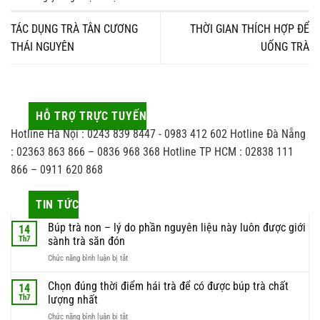
TÁC DỤNG TRÀ TÂN CƯƠNG
THỜI GIAN THÍCH HỢP ĐỂ
THÁI NGUYÊN
UỐNG TRÀ
HỖ TRỢ TRỰC TUYẾN
Hotline Hà Nội : 0243 839 8447 - 0983 412 602 Hotline Đà Nẵng
: 02363 863 866 – 0836 968 368 Hotline TP HCM : 02838 111
866 – 0911 620 868
TIN TỨC
Búp trà non – lý do phần nguyên liệu này luôn được giới
14
Th7
sành trà săn đón
ở
Chức năng bình luận bị tắt
Búp
trà
Chọn đúng thời điểm hái trà để có được búp trà chất
14
non
Th7
lượng nhất
–
ở
Chức năng bình luận bị tắt
lý