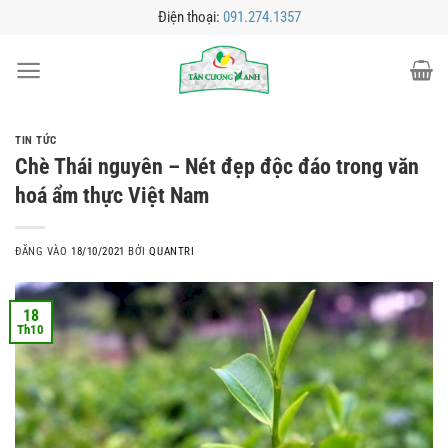
Bỏ
Điện thoại:
091.274.1357
qua
nội
dung
TIN TỨC
Chè Thái nguyên – Nét đẹp độc đáo trong văn
hoá ẩm thực Việt Nam
ĐĂNG VÀO
18/10/2021
BỞI
QUANTRI
18
Th10