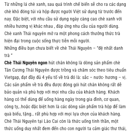
Từ những lá chè xanh, sau quá trình chế biến sẽ cho ra các dạng
chè khô đóng túi và hộp được người Việt sử dụng từ trước đến
nay. Đặc biệt, với nhu cầu sử dụng ngày càng cao chè xanh với
nhiều hương vị khác nhau , đáp ứng nhu cầu của người dùng.
Chè xanh Thái nguyên mở ra một phong cách thưởng thức trà
hiện đại trong cuộc sống thực tiễn mỗi người.
Những điều bạn chưa biết về chè Thái Nguyên – “đệ nhất danh
trà “
Chè Thái Nguyên ngon
hút chân không là dòng sản phẩm chè
Tân Cương Thái Nguyên được trồng và chăm sóc theo tiêu chuẩn
Vietgap, đạt đầy đủ 4 yếu tố về trà đó là: sắc – nước- hương – vị.
Các sản phẩm về trà đều được đóng gói hút chân không rất dễ
bảo quản và phù hợp với mọi nhu cầu của khách hàng. Khách
hàng có thể dùng để uống hàng ngày trong gia đình, cơ quan,
công ty,..hoặc đặc biệt hơn là các dòng sản phẩm trà hộp để làm
quà biếu, tặng… rất phù hợp với mọi lựa chọn của khách hàng.
Chè Thái Nguyên tại Lào Cai còn là thức uống tinh thần, một
thức uống duy nhất đem đến cho con người ta cảm giác thư thái,