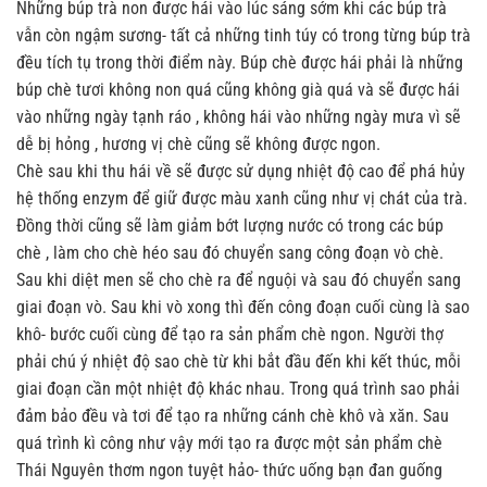
Những búp trà non được hái vào lúc sáng sớm khi các búp trà
vẫn còn ngậm sương- tất cả những tinh túy có trong từng búp trà
đều tích tụ trong thời điểm này. Búp chè được hái phải là những
búp chè tươi không non quá cũng không già quá và sẽ được hái
vào những ngày tạnh ráo , không hái vào những ngày mưa vì sẽ
dễ bị hỏng , hương vị chè cũng sẽ không được ngon.
Chè sau khi thu hái về sẽ được sử dụng nhiệt độ cao để phá hủy
hệ thống enzym để giữ được màu xanh cũng như vị chát của trà.
Đồng thời cũng sẽ làm giảm bớt lượng nước có trong các búp
chè , làm cho chè héo sau đó chuyển sang công đoạn vò chè.
Sau khi diệt men sẽ cho chè ra để nguội và sau đó chuyển sang
giai đoạn vò. Sau khi vò xong thì đến công đoạn cuối cùng là sao
khô- bước cuối cùng để tạo ra sản phẩm chè ngon. Người thợ
phải chú ý nhiệt độ sao chè từ khi bắt đầu đến khi kết thúc, mỗi
giai đoạn cần một nhiệt độ khác nhau. Trong quá trình sao phải
đảm bảo đều và tơi để tạo ra những cánh chè khô và xăn. Sau
quá trình kì công như vậy mới tạo ra được một sản phẩm chè
Thái Nguyên thơm ngon tuyệt hảo- thức uống bạn đan guống