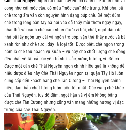
Chè Thái Nguyên
ngon tại quận Tây Hồ có cánh chè xoăn nhỏ và
cong như cái móc câu, có màu “mốc cau” đặc trưng. Khi pha, bã
chè trong ấm vẫn còn nguyên hình dạng búp chè. Ðể một dúm
chè trong lòng bàn tay hà hơi vào đã thấy mùi thơm ngầy ngậy,
nhai thử vài cánh chè cảm nhận được vị bùi, chát, ngọt đậm đà,
nhả bã lấy ngón tay cái và ngón trỏ bóp, vặn thử thấy nước và bã
xanh rờn như chè tươi, đấy là loại tốt.
Được biết, chè ngon trong
năm là chè thu hoạch vụ Xuân – vụ này cho chất lượng chè đồng
đều nhất về tất cả các yếu tố như: sắc, nước, hương, vị. Để có
được một cân chè Thái Nguyên ngon chính hiệu quả là không dễ,
hiểu được điều này Chè Thái Nguyên ngon tại quận Tây Hồ luôn
cung cấp đến khách hàng chè Tân Cương – Thái Nguyên chính
hiệu, đảm bảo chất lượng luôn luôn tốt nhất. Các vùng chè khác
của Thái Nguyên, tuy độ đậm, ngọt hậu và vị êm không bằng
được chè Tân Cương nhưng cũng vẫn mang những hương vị đặc
trưng của chè Thái Nguyên.