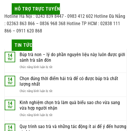
HỖ TRỢ TRỰC TUYẾN
Hotline Hà Nội : 0243 839 8447 - 0983 412 602 Hotline Đà Nẵng
: 02363 863 866 – 0836 968 368 Hotline TP HCM : 02838 111
866 – 0911 620 868
TIN TỨC
Búp trà non – lý do phần nguyên liệu này luôn được giới
14
Th7
sành trà săn đón
ở
Chức năng bình luận bị tắt
Búp
trà
Chọn đúng thời điểm hái trà để có được búp trà chất
14
non
Th7
lượng nhất
–
ở
Chức năng bình luận bị tắt
lý
Chọn
do
đúng
Kinh nghiệm chọn trà làm quà biếu sao cho vừa sang
phần
14
thời
nguyên
Th7
vừa hợp người nhận
điểm
liệu
ở
Chức năng bình luận bị tắt
hái
này
Kinh
trà
luôn
nghiệm
Quy trình sao trà và những tác động ít ai để ý đến hương
để
14
được
chọn
có