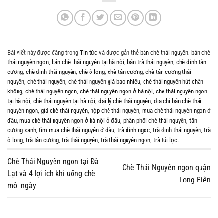
Bài viết này được đăng trong
Tin tức
và được gắn thẻ
bán chè thái nguyên
,
bán chè
thái nguyên ngon
,
bán chè thái nguyên tại hà nội
,
bán trà thái nguyên
,
chè đinh tân
cương
,
chè đinh thái nguyên
,
chè ô long
,
chè tân cương
,
chè tân cương thái
nguyên
,
chè thái nguyên
,
chè thái nguyên giá bao nhiêu
,
chè thái nguyên hút chân
không
,
chè thái nguyên ngon
,
chè thái nguyên ngon ở hà nội
,
chè thái nguyên ngon
tại hà nội
,
chè thái nguyên tại hà nội
,
đại lý chè thái nguyên
,
địa chỉ bán chè thái
nguyên ngon
,
giá chè thái nguyên
,
hộp chè thái nguyên
,
mua chè thái nguyên ngon ở
đâu
,
mua chè thái nguyên ngon ở hà nội ở đâu
,
phân phối chè thái nguyên
,
tân
cương xanh
,
tìm mua chè thái nguyên ở đâu
,
trà đinh ngọc
,
trà đinh thái nguyên
,
trà
ô long
,
trà tân cương
,
trà thái nguyên
,
trà thái nguyên ngon
,
trà túi lọc
.
Chè Thái Nguyên ngon tại Đà
Chè Thái Nguyên ngon quận
Lạt và 4 lợi ích khi uống chè
Long Biên
mỗi ngày