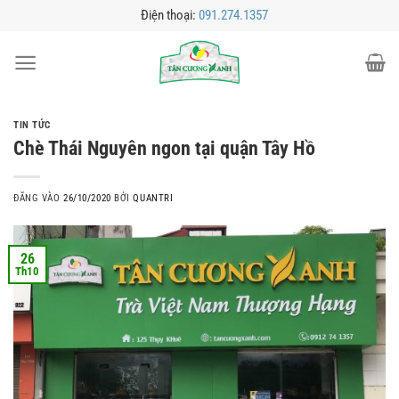
Bỏ
Điện thoại:
091.274.1357
qua
nội
dung
TIN TỨC
Chè Thái Nguyên ngon tại quận Tây Hồ
ĐĂNG VÀO
26/10/2020
BỞI
QUANTRI
26
Th10