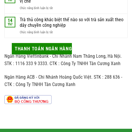
Th7
vị chè
giới
trà
được
sành
ở
Chức năng bình luận bị tắt
làm
búp
trà
Quy
quà
trà
săn
trình
Trà thủ công khác biệt thế nào so với trà sản xuất theo
biếu
14
chất
đón
sao
sao
Th7
dây chuyền công nghiệp
lượng
trà
cho
nhất
ở
Chức năng bình luận bị tắt
và
vừa
Trà
những
sang
thủ
tác
vừa
công
THANH TOÁN NGÂN HÀNG
động
hợp
khác
ít
người
Ngân Hàng Viettinbank - Chi Nhánh Nam Thăng Long, Hà Nội.
biệt
ai
nhận
thế
STK : 1116 333 9 3333. CTK : Công Ty TNHH Tân Cương Xanh
để
nào
ý
so
đến
Ngân Hàng ACB - Chi Nhánh Hoàng Quốc Việt. STK : 288 636 -
với
hương
trà
vị
CTK : Công Ty TNHH Tân Cương Xanh
sản
chè
xuất
theo
dây
chuyền
công
nghiệp