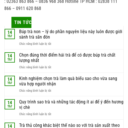
: 02363 863 866 – 0836 968 368 Hotline TP HCM : 02838 111
866 – 0911 620 868
TIN TỨC
Búp trà non – lý do phần nguyên liệu này luôn được giới
14
Th7
sành trà săn đón
ở
Chức năng bình luận bị tắt
Búp
trà
Chọn đúng thời điểm hái trà để có được búp trà chất
14
non
Th7
lượng nhất
–
ở
Chức năng bình luận bị tắt
lý
Chọn
do
đúng
Kinh nghiệm chọn trà làm quà biếu sao cho vừa sang
phần
14
thời
nguyên
Th7
vừa hợp người nhận
điểm
liệu
ở
Chức năng bình luận bị tắt
hái
này
Kinh
trà
luôn
nghiệm
Quy trình sao trà và những tác động ít ai để ý đến hương
để
14
được
chọn
có
Th7
vị chè
giới
trà
được
sành
ở
Chức năng bình luận bị tắt
làm
búp
trà
Quy
quà
trà
săn
trình
Trà thủ công khác biệt thế nào so với trà sản xuất theo
biếu
14
chất
đón