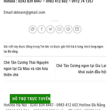
Hotline : 0243 839 8447 – 0983 412 602 – 0912 74 1357
Email:skteavn@gmail.com
Bài viết này được đăng trong
Tin tức
và được gắn thẻ
trà ô long
,
trà ô long ngon
tại đà nẵng
.
Chè Tân Cương Thái Nguyên
Chè Tân Cương ngon tại Gia Lai
ngon tại Cà Mau và văn hóa
khai xuân đầu hội
thiền chè
HỖ TRỢ TRỰC TUYẾN
Hotline Hà Nội : 0243 839 8447 - 0983 412 602 Hotline Đà Nẵng