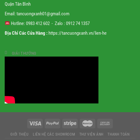
Quận Tân Bình
Email:
tancuongxanh01@gmail.
com
Hotline: 0983 412 602 - Zalo : 0912 74 1357
Địa Chỉ Các Cửa Hàng :
https://tancuongxanh.vn/lien-he
GIẢI THƯỞNG
GIỚI THIỆU
LIÊN HỆ CÁC SHOWROOM
THƯ VIỆN ẢNH
THANH TOÁN