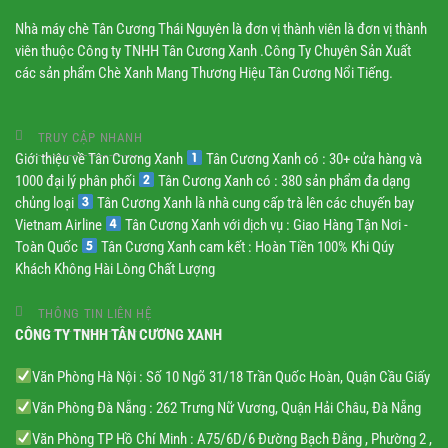
Nhà máy chè Tân Cương Thái Nguyên là đơn vị thành viên là đơn vị thành
viên thuộc Công ty TNHH Tân Cương Xanh .Công Ty Chuyên Sản Xuất
các sản phẩm Chè Xanh Mang Thương Hiệu Tân Cương Nổi Tiếng.
TRUY CẬP NHANH
Giới thiệu về Tân Cương Xanh
Tân Cương Xanh có : 30+ cửa hàng và
1000 đại lý phân phối
Tân Cương Xanh có : 380 sản phẩm đa dạng
chủng loại
Tân Cương Xanh là nhà cung cấp trà lên các chuyến bay
Vietnam Airline
Tân Cương Xanh với dịch vụ : Giao Hàng Tận Nơi -
Toàn Quốc
Tân Cương Xanh cam kết : Hoàn Tiền 100% Khi Qúy
Khách Không Hài Lòng Chất Lượng
THÔNG TIN LIÊN HỆ
CÔNG TY TNHH TÂN CƯƠNG XANH
Văn Phòng Hà Nội : Số 10 Ngõ 31/18 Trần Quốc Hoàn, Quận Cầu Giấy
Văn Phòng Đà Nẵng : 262 Trưng Nữ Vương, Quận Hải Châu, Đà Nẵng
Văn Phòng TP Hồ Chí Minh : A75/6D/6 Đường Bạch Đằng , Phường 2 ,