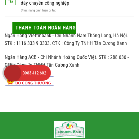
sao
sao
Th7
dây chuyền công nghiệp
lượng
trà
cho
nhất
ở
Chức năng bình luận bị tắt
và
vừa
Trà
những
sang
thủ
tác
vừa
công
THANH TOÁN NGÂN HÀNG
động
hợp
khác
ít
người
Ngân Hàng Viettinbank - Chi Nhánh Nam Thăng Long, Hà Nội.
biệt
ai
nhận
thế
STK : 1116 333 9 3333. CTK : Công Ty TNHH Tân Cương Xanh
để
nào
ý
so
đến
Ngân Hàng ACB - Chi Nhánh Hoàng Quốc Việt. STK : 288 636 -
với
hương
trà
vị
CTK : Công Ty TNHH Tân Cương Xanh
sản
chè
0983 412 602
xuất
theo
dây
chuyền
công
nghiệp