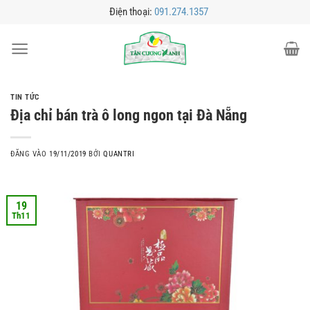
Bỏ
Điện thoại:
091.274.1357
qua
nội
dung
TIN TỨC
Địa chỉ bán trà ô long ngon tại Đà Nẵng
ĐĂNG VÀO
19/11/2019
BỞI
QUANTRI
19
Th11