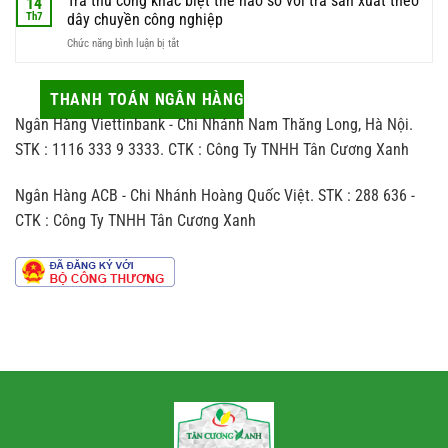
Trà thủ công khác biệt thế nào so với trà sản xuất theo
14
chất
đón
sao
sao
Th7
dây chuyền công nghiệp
lượng
trà
cho
nhất
ở
Chức năng bình luận bị tắt
và
vừa
Trà
những
sang
thủ
tác
vừa
công
THANH TOÁN NGÂN HÀNG
động
hợp
khác
ít
người
Ngân Hàng Viettinbank - Chi Nhánh Nam Thăng Long, Hà Nội.
biệt
ai
nhận
thế
STK : 1116 333 9 3333. CTK : Công Ty TNHH Tân Cương Xanh
để
nào
ý
so
đến
Ngân Hàng ACB - Chi Nhánh Hoàng Quốc Việt. STK : 288 636 -
với
hương
trà
vị
CTK : Công Ty TNHH Tân Cương Xanh
sản
chè
xuất
theo
dây
chuyền
công
nghiệp