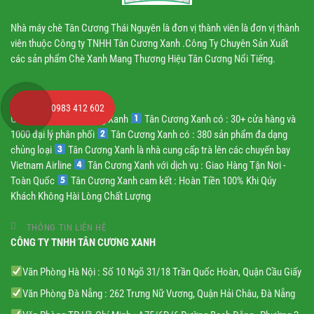
Nhà máy chè Tân Cương Thái Nguyên là đơn vị thành viên là đơn vị thành
viên thuộc Công ty TNHH Tân Cương Xanh .Công Ty Chuyên Sản Xuất
các sản phẩm Chè Xanh Mang Thương Hiệu Tân Cương Nổi Tiếng.
TRUY CẬP NHANH
0983 412 602
Giới thiệu về Tân Cương Xanh
Tân Cương Xanh có : 30+ cửa hàng và
1000 đại lý phân phối
Tân Cương Xanh có : 380 sản phẩm đa dạng
chủng loại
Tân Cương Xanh là nhà cung cấp trà lên các chuyến bay
Vietnam Airline
Tân Cương Xanh với dịch vụ : Giao Hàng Tận Nơi -
Toàn Quốc
Tân Cương Xanh cam kết : Hoàn Tiền 100% Khi Qúy
Khách Không Hài Lòng Chất Lượng
THÔNG TIN LIÊN HỆ
CÔNG TY TNHH TÂN CƯƠNG XANH
Văn Phòng Hà Nội : Số 10 Ngõ 31/18 Trần Quốc Hoàn, Quận Cầu Giấy
Văn Phòng Đà Nẵng : 262 Trưng Nữ Vương, Quận Hải Châu, Đà Nẵng