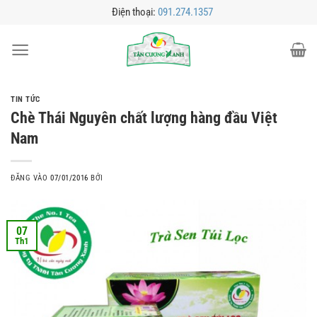
Bỏ
Điện thoại:
091.274.1357
qua
nội
dung
TIN TỨC
Chè Thái Nguyên chất lượng hàng đầu Việt
Nam
ĐĂNG VÀO
07/01/2016
BỞI
07
Th1