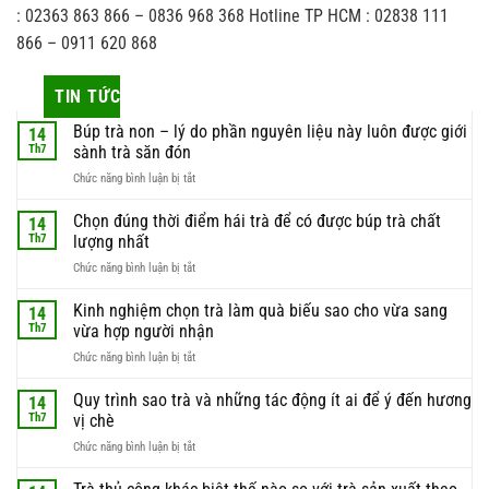
: 02363 863 866 – 0836 968 368 Hotline TP HCM : 02838 111
866 – 0911 620 868
TIN TỨC
Búp trà non – lý do phần nguyên liệu này luôn được giới
14
Th7
sành trà săn đón
ở
Chức năng bình luận bị tắt
Búp
trà
Chọn đúng thời điểm hái trà để có được búp trà chất
14
non
Th7
lượng nhất
–
ở
Chức năng bình luận bị tắt
lý
Chọn
do
đúng
Kinh nghiệm chọn trà làm quà biếu sao cho vừa sang
phần
14
thời
nguyên
Th7
vừa hợp người nhận
điểm
liệu
ở
Chức năng bình luận bị tắt
hái
này
Kinh
trà
luôn
nghiệm
Quy trình sao trà và những tác động ít ai để ý đến hương
để
14
được
chọn
có
Th7
vị chè
giới
trà
được
sành
ở
Chức năng bình luận bị tắt
làm
búp
trà
Quy
quà
trà
săn
trình
biếu