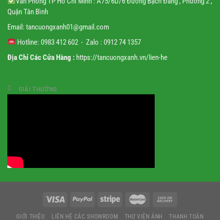
Văn Phòng TP Hồ Chí Minh : A75/6D/6 Đường Bạch Đằng , Phường 2 ,
Quận Tân Bình
Email:
tancuongxanh01@gmail.
com
Hotline: 0983 412 602 - Zalo : 0912 74 1357
Địa Chỉ Các Cửa Hàng :
https://tancuongxanh.vn/lien-he
GIẢI THƯỞNG
GIỚI THIỆU
LIÊN HỆ CÁC SHOWROOM
THƯ VIỆN ẢNH
THANH TOÁN