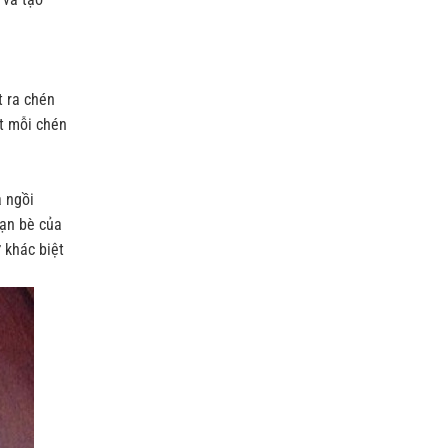
t ra chén
ót mỗi chén
à ngồi
bạn bè của
 khác biệt