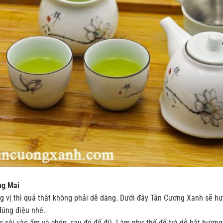
ng Mai
 vị thì quả thật không phải dễ dàng. Dưới đây Tân Cương Xanh sẽ h
đúng điệu nhé.
 sôi vào ấm và chén, sau đó đổ đi). Làm như thế để trà dễ bắt hương