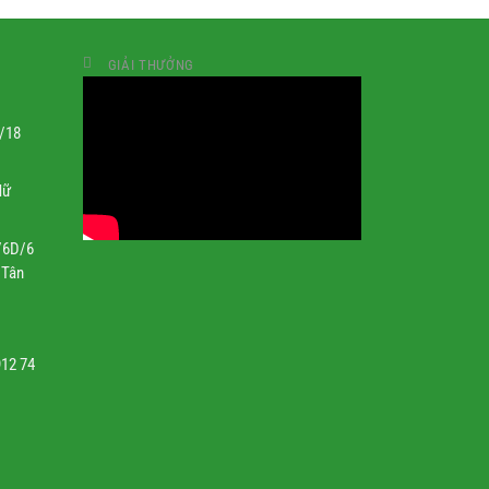
GIẢI THƯỞNG
1/18
Nữ
/6D/6
 Tân
912 74