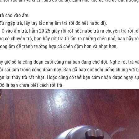
trà cho vào ấm.
ủ ngập trà, lấy tay lắc nhẹ ấm trà rồi đỏ hết nước đi).
 C vào ấm trà, hãm 20-25 giây rồi rót hết nước trà ra chuyên trà rồi ró
g có chuyên trà, bạn hãy rót trà từ ấm ra những chén nhỏ, bạn hãy r
à trong ấm để tránh trường hợp có chén đậm hơn và nhạt hơn.
ây giờ sẽ là công đoạn cuối cùng mà bạn đang chờ đợi. Nghe rót trà v
ải sai lầm trong công đoạn này. Bạn đã bao giờ ngồi uống chung với 
bạn lại thấy trà rất nhạt. Hoặc cũng có thể bạn cảm nhận được ngay sự
ó là bạn chưa biết cách rót trà.