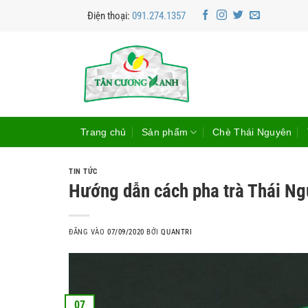
Bỏ
Điện thoại:
091.274.1357
qua
nội
dung
Trang chủ
Sản phẩm
Chè Thái Nguyên
TIN TỨC
Hướng dẫn cách pha trà Thái N
ĐĂNG VÀO
07/09/2020
BỞI
QUANTRI
07