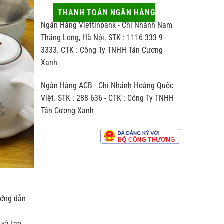
thủ
động
hợp
công
ít
THANH TOÁN NGÂN HÀNG
người
khác
ai
nhận
Ngân Hàng Viettinbank - Chi Nhánh Nam
biệt
để
thế
ý
Thăng Long, Hà Nội. STK : 1116 333 9
nào
đến
3333. CTK : Công Ty TNHH Tân Cương
so
hương
với
Xanh
vị
trà
chè
sản
Ngân Hàng ACB - Chi Nhánh Hoàng Quốc
xuất
theo
Việt. STK : 288 636 - CTK : Công Ty TNHH
dây
Tân Cương Xanh
chuyền
công
nghiệp
ướng dẫn
 và tạo