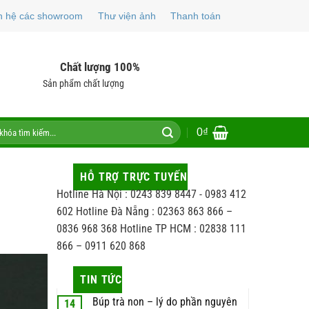
n hệ các showroom
Thư viện ảnh
Thanh toán
Chất lượng 100%
Sản phẩm chất lượng
0
₫
HỖ TRỢ TRỰC TUYẾN
Hotline Hà Nội : 0243 839 8447 - 0983 412
602 Hotline Đà Nẵng : 02363 863 866 –
0836 968 368 Hotline TP HCM : 02838 111
866 – 0911 620 868
TIN TỨC
Búp trà non – lý do phần nguyên
14