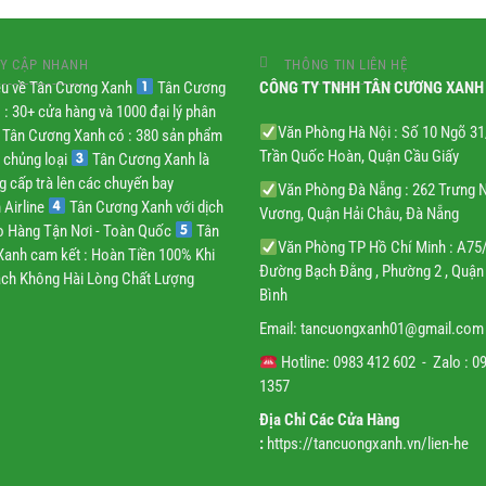
Y CẬP NHANH
THÔNG TIN LIÊN HỆ
iệu về Tân Cương Xanh
Tân Cương
CÔNG TY TNHH TÂN CƯƠNG XANH
 : 30+ cửa hàng và 1000 đại lý phân
Văn Phòng Hà Nội : Số 10 Ngõ 3
Tân Cương Xanh có : 380 sản phẩm
Trần Quốc Hoàn, Quận Cầu Giấy
 chủng loại
Tân Cương Xanh là
g cấp trà lên các chuyến bay
Văn Phòng Đà Nẵng : 262 Trưng 
 Airline
Tân Cương Xanh với dịch
Vương, Quận Hải Châu, Đà Nẵng
ao Hàng Tận Nơi - Toàn Quốc
Tân
Văn Phòng TP Hồ Chí Minh : A75
anh cam kết : Hoàn Tiền 100% Khi
Đường Bạch Đằng , Phường 2 , Quận
ch Không Hài Lòng Chất Lượng
Bình
Email:
tancuongxanh01@gmail.
com
Hotline: 0983 412 602 - Zalo : 0
1357
Địa Chỉ Các Cửa Hàng
:
https://tancuongxanh.vn/lien-he