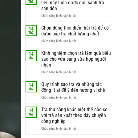
Th7
liệu này luôn được giới sành trà
săn đón
ở
Chức năng bình luận bị tắt
Búp
trà
Chọn đúng thời điểm hái trà để có
14
non
Th7
được búp trà chất lượng nhất
–
ở
Chức năng bình luận bị tắt
lý
Chọn
do
đúng
Kinh nghiệm chọn trà làm quà biếu
phần
14
thời
nguyên
Th7
sao cho vừa sang vừa hợp người
điểm
liệu
nhận
hái
này
ở
Chức năng bình luận bị tắt
trà
luôn
Kinh
để
được
nghiệm
có
Quy trình sao trà và những tác
giới
14
chọn
được
sành
Th7
động ít ai để ý đến hương vị chè
trà
búp
trà
ở
Chức năng bình luận bị tắt
làm
trà
săn
Quy
quà
chất
đón
trình
Trà thủ công khác biệt thế nào so
biếu
lượng
14
sao
sao
nhất
Th7
với trà sản xuất theo dây chuyền
trà
cho
công nghiệp
và
vừa
ở
Chức năng bình luận bị tắt
những
sang
Trà
tác
vừa