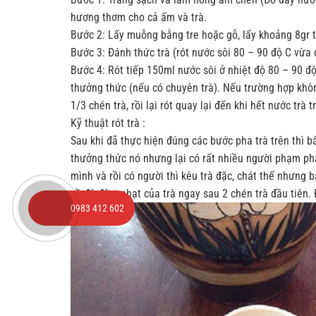
hương thơm cho cả ấm và trà.
Bước 2
: Lấy muỗng bằng tre hoặc gỗ, lấy khoảng 8gr 
Bước 3
: Đánh thức trà (rót nước sôi 80 – 90 độ C vừa đ
Bước 4
: Rót tiếp 150ml nước sôi ở nhiệt độ 80 – 90 độ
thưởng thức (nếu có chuyên trà). Nếu trường hợp khôn
1/3 chén trà, rồi lại rót quay lại đến khi hết nước tr
Kỹ thuật rót trà :
Sau khi đã thực hiện đúng các bước pha trà trên thì b
thưởng thức nó nhưng lại có rất nhiều người phạm ph
mình và rồi có người thì kêu trà đặc, chát thế nhưng 
về độ đậm nhạt của trà ngay sau 2 chén trà đầu tiên. Đ
0983 412 602