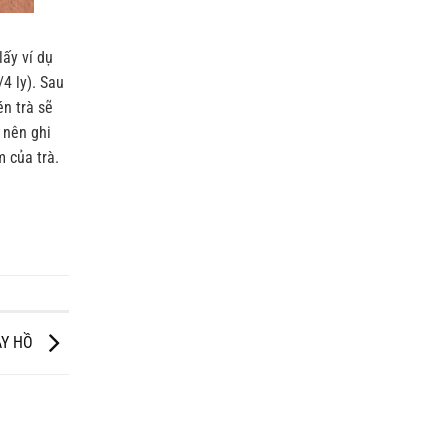
lấy ví dụ
/4 ly). Sau
én trà sẽ
 nên ghi
m của trà.
ÂY HỒ