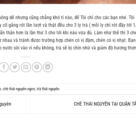
hông dễ nhưng cũng chẳng khó tí nào, để Tôi chỉ cho các bạn nhé. Tôi 
ố gắng rót lần lượt và thật đều cho 3 ly trà ( mỗi ly chỉ rót đầy tới 1
ẩn thận hơn là lần thứ 3 cho tới khi nào vừa đủ. Làm như thế thì 3 ch
 nhau và tránh được trường hợp chén có vị đậm, chén có vị nhạt. Bạn
ếp nước sôi vào vì nếu không, trà sẽ bị chín nhừ và giảm độ hương thơ
n
,
chè thái nguyên ngon
,
trà thái nguyên
.
Nguyên
CHÈ THÁI NGUYÊN TẠI QUẬN T