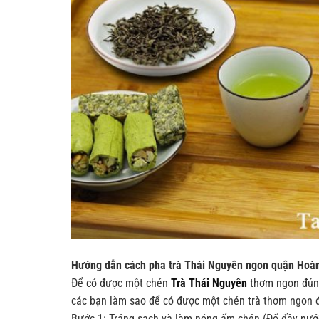
Hướng dẫn cách pha trà Thái Nguyên ngon quận Hoà
Để có được một chén
Trà Thái Nguyên
thơm ngon đúng
các bạn làm sao để có được một chén trà thơm ngon 
Bước 1
: Tráng sạch và làm nóng ấm chén (Đổ đầy nước