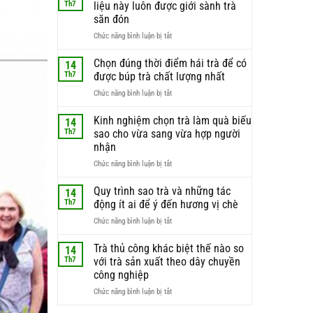
Th7
liệu này luôn được giới sành trà
săn đón
ở
Chức năng bình luận bị tắt
Búp
trà
Chọn đúng thời điểm hái trà để có
14
non
Th7
được búp trà chất lượng nhất
–
ở
Chức năng bình luận bị tắt
lý
Chọn
do
đúng
Kinh nghiệm chọn trà làm quà biếu
phần
14
thời
nguyên
Th7
sao cho vừa sang vừa hợp người
điểm
liệu
nhận
hái
này
ở
Chức năng bình luận bị tắt
trà
luôn
Kinh
để
được
nghiệm
có
Quy trình sao trà và những tác
giới
14
chọn
được
sành
Th7
động ít ai để ý đến hương vị chè
trà
búp
trà
ở
Chức năng bình luận bị tắt
làm
trà
săn
Quy
quà
chất
đón
trình
Trà thủ công khác biệt thế nào so
biếu
lượng
14
sao
sao
nhất
Th7
với trà sản xuất theo dây chuyền
trà
cho
công nghiệp
và
vừa
ở
Chức năng bình luận bị tắt
những
sang
Trà
tác
vừa