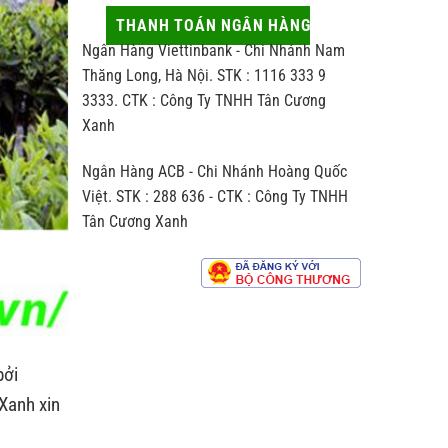
thủ
động
hợp
công
ít
THANH TOÁN NGÂN HÀNG
người
khác
ai
nhận
Ngân Hàng Viettinbank - Chi Nhánh Nam
biệt
để
thế
ý
Thăng Long, Hà Nội. STK : 1116 333 9
nào
đến
3333. CTK : Công Ty TNHH Tân Cương
so
hương
với
Xanh
vị
trà
chè
sản
Ngân Hàng ACB - Chi Nhánh Hoàng Quốc
xuất
theo
Việt. STK : 288 636 - CTK : Công Ty TNHH
dây
Tân Cương Xanh
chuyền
công
nghiệp
bởi
Xanh xin