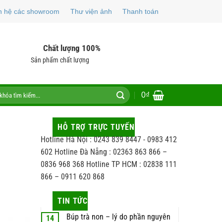
n hệ các showroom
Thư viện ảnh
Thanh toán
Chất lượng 100%
Sản phẩm chất lượng
0
₫
HỖ TRỢ TRỰC TUYẾN
Hotline Hà Nội : 0243 839 8447 - 0983 412
602 Hotline Đà Nẵng : 02363 863 866 –
0836 968 368 Hotline TP HCM : 02838 111
866 – 0911 620 868
TIN TỨC
Búp trà non – lý do phần nguyên
14