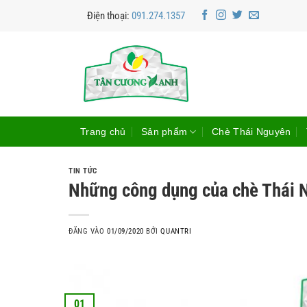
Bỏ
Điện thoại:
091.274.1357
qua
nội
dung
Trang chủ
Sản phẩm
Chè Thái Nguyên
TIN TỨC
Những công dụng của chè Thái 
ĐĂNG VÀO
01/09/2020
BỞI
QUANTRI
01