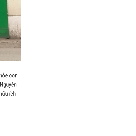
khỏe con
i Nguyên
hữu ích