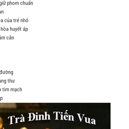
 giữ phom chuẩn
ụn
óa của trẻ nhỏ
 hòa huyết áp
iảm cân
u đường
ung thư
h tim mạch
ớp