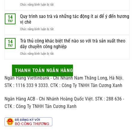
điểm
liệu
ở
Chức năng bình luận bị tắt
hái
này
Kinh
trà
luôn
nghiệm
Quy trình sao trà và những tác động ít ai để ý đến hương
để
14
được
chọn
có
Th7
vị chè
giới
trà
được
sành
ở
Chức năng bình luận bị tắt
làm
búp
trà
Quy
quà
trà
săn
trình
Trà thủ công khác biệt thế nào so với trà sản xuất theo
biếu
14
chất
đón
sao
sao
Th7
dây chuyền công nghiệp
lượng
trà
cho
nhất
ở
Chức năng bình luận bị tắt
và
vừa
Trà
những
sang
thủ
tác
vừa
công
THANH TOÁN NGÂN HÀNG
động
hợp
khác
ít
người
Ngân Hàng Viettinbank - Chi Nhánh Nam Thăng Long, Hà Nội.
biệt
ai
nhận
thế
STK : 1116 333 9 3333. CTK : Công Ty TNHH Tân Cương Xanh
để
nào
ý
so
đến
Ngân Hàng ACB - Chi Nhánh Hoàng Quốc Việt. STK : 288 636 -
với
hương
trà
vị
CTK : Công Ty TNHH Tân Cương Xanh
sản
chè
xuất
theo
dây
chuyền