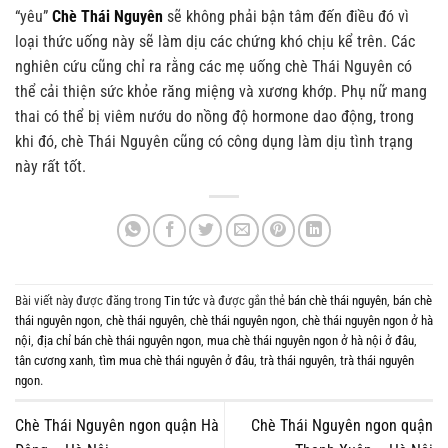
“yêu”
Chè Thái Nguyên
sẽ không phải bận tâm đến điều đó vì
loại thức uống này sẽ làm dịu các chứng khó chịu kể trên.
Các
nghiên cứu cũng chỉ ra rằng các mẹ uống chè Thái Nguyên có
thể cải thiện sức khỏe răng miệng và xương khớp. Phụ nữ mang
thai có thể bị viêm nướu do nồng độ hormone dao động, trong
khi đó, chè Thái Nguyên cũng có công dụng làm dịu tình trạng
này rất tốt.
Bài viết này được đăng trong
Tin tức
và được gắn thẻ
bán chè thái nguyên
,
bán chè
thái nguyên ngon
,
chè thái nguyên
,
chè thái nguyên ngon
,
chè thái nguyên ngon ở hà
nội
,
địa chỉ bán chè thái nguyên ngon
,
mua chè thái nguyên ngon ở hà nội ở đâu
,
tân cương xanh
,
tìm mua chè thái nguyên ở đâu
,
trà thái nguyên
,
trà thái nguyên
ngon
.
Chè Thái Nguyên ngon quận Hà
Chè Thái Nguyên ngon quận