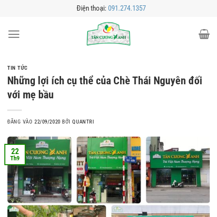
Bỏ
Điện thoại:
091.274.1357
qua
nội
dung
TIN TỨC
Những lợi ích cụ thể của Chè Thái Nguyên đối
với mẹ bầu
ĐĂNG VÀO
22/09/2020
BỞI
QUANTRI
22
Th9