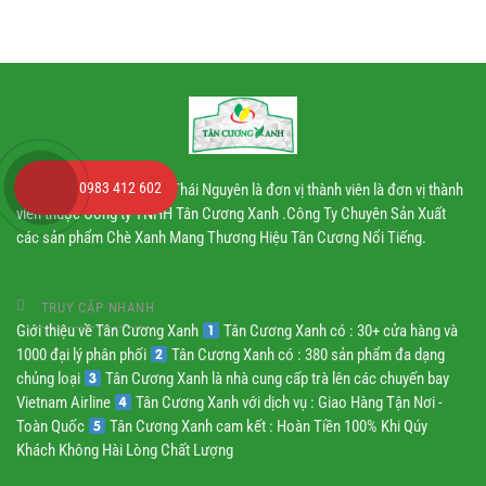
công
nghiệp
0983 412 602
Nhà máy chè Tân Cương Thái Nguyên là đơn vị thành viên là đơn vị thành
viên thuộc Công ty TNHH Tân Cương Xanh .Công Ty Chuyên Sản Xuất
các sản phẩm Chè Xanh Mang Thương Hiệu Tân Cương Nổi Tiếng.
TRUY CẬP NHANH
Giới thiệu về Tân Cương Xanh
Tân Cương Xanh có : 30+ cửa hàng và
1000 đại lý phân phối
Tân Cương Xanh có : 380 sản phẩm đa dạng
chủng loại
Tân Cương Xanh là nhà cung cấp trà lên các chuyến bay
Vietnam Airline
Tân Cương Xanh với dịch vụ : Giao Hàng Tận Nơi -
Toàn Quốc
Tân Cương Xanh cam kết : Hoàn Tiền 100% Khi Qúy
Khách Không Hài Lòng Chất Lượng