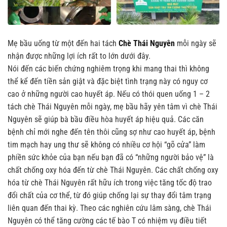
Mẹ bầu uống từ một đến hai tách
Chè Thái Nguyên
mỗi ngày sẽ
nhận được những lợi ích rất to lớn dưới đây.
Nói đến các biến chứng nghiêm trọng khi mang thai thì không
thể kể đến tiền sản giật và đặc biệt tình trạng này có nguy cơ
cao ở những người cao huyết áp. Nếu có thói quen uống 1 – 2
tách chè Thái Nguyên mỗi ngày, mẹ bầu hãy yên tâm vì chè Thái
Nguyên sẽ giúp bà bầu điều hòa huyết áp hiệu quả.
Các căn
bệnh chỉ mới nghe đến tên thôi cũng sợ như cao huyết áp, bệnh
tim mạch hay ung thư sẽ không có nhiều cơ hội “gõ cửa” làm
phiền sức khỏe của bạn nếu bạn đã có “những người bảo vệ” là
chất chống oxy hóa đến từ chè Thái Nguyên. Các chất chống oxy
hóa từ chè Thái Nguyên rất hữu ích trong việc tăng tốc độ trao
đổi chất của cơ thể, từ đó giúp chống lại sự thay đổi tâm trạng
liên quan đến thai kỳ. Theo các nghiên cứu lâm sàng, chè Thái
Nguyên có thể tăng cường các tế bào T có nhiệm vụ điều tiết