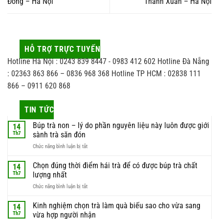
Đông – Hà Nội
Thanh Xuân – Hà Nội
HỖ TRỢ TRỰC TUYẾN
Hotline Hà Nội : 0243 839 8447 - 0983 412 602 Hotline Đà Nẵng
: 02363 863 866 – 0836 968 368 Hotline TP HCM : 02838 111
866 – 0911 620 868
TIN TỨC
Búp trà non – lý do phần nguyên liệu này luôn được giới
14
Th7
sành trà săn đón
ở
Chức năng bình luận bị tắt
Búp
trà
Chọn đúng thời điểm hái trà để có được búp trà chất
14
non
Th7
lượng nhất
–
ở
Chức năng bình luận bị tắt
lý
Chọn
do
đúng
Kinh nghiệm chọn trà làm quà biếu sao cho vừa sang
phần
14
thời
nguyên
Th7
vừa hợp người nhận