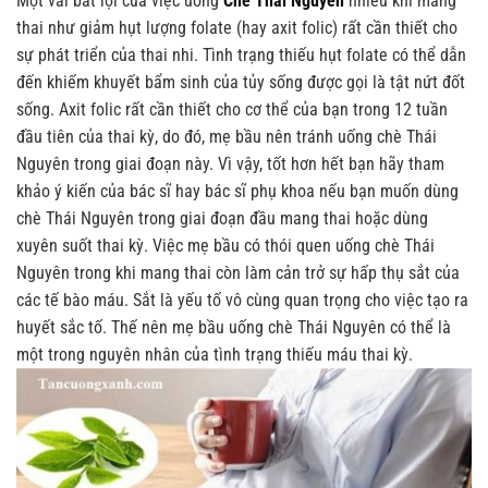
Một vài bất lợi của việc uống
Chè Thái Nguyên
nhiều khi mang
thai như giảm hụt lượng folate (hay axit folic) rất cần thiết cho
sự phát triển của thai nhi. Tình trạng thiếu hụt folate có thể dẫn
đến khiếm khuyết bẩm sinh của tủy sống được gọi là tật nứt đốt
sống. Axit folic rất cần thiết cho cơ thể của bạn trong 12 tuần
đầu tiên của thai kỳ, do đó, mẹ bầu nên tránh uống chè Thái
Nguyên trong giai đoạn này. Vì vậy, tốt hơn hết bạn hãy tham
khảo ý kiến của bác sĩ hay bác sĩ phụ khoa nếu bạn muốn dùng
chè Thái Nguyên trong giai đoạn đầu mang thai hoặc dùng
xuyên suốt thai kỳ.
Việc mẹ bầu có thói quen uống chè Thái
Nguyên trong khi mang thai còn làm cản trở sự hấp thụ sắt của
các tế bào máu. Sắt là yếu tố vô cùng quan trọng cho việc tạo ra
huyết sắc tố. Thế nên mẹ bầu uống chè Thái Nguyên có thể là
một trong nguyên nhân của tình trạng thiếu máu thai kỳ.