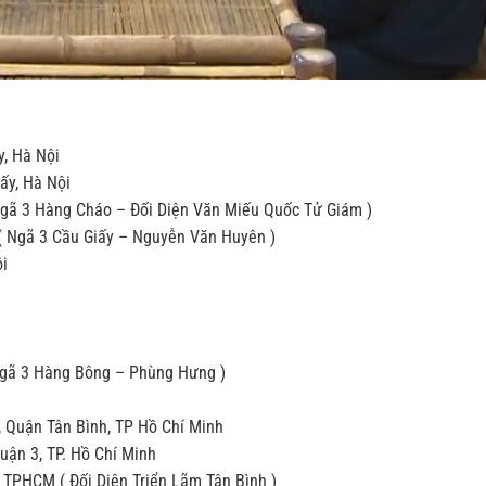
y, Hà Nội
ấy, Hà Nội
Ngã 3 Hàng Cháo – Đối Diện Văn Miếu Quốc Tử Giám )
( Ngã 3 Cầu Giấy – Nguyễn Văn Huyên )
ội
Ngã 3 Hàng Bông – Phùng Hưng )
 Quận Tân Bình, TP Hồ Chí Minh
ận 3, TP. Hồ Chí Minh
 TPHCM ( Đối Diện Triển Lãm Tân Bình )