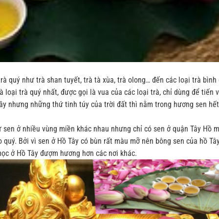
trà quý như trà shan tuyết, trà tà xùa, trà olong… đến các loại trà bìn
à loại trà quý nhất, được gọi là vua của các loại trà, chỉ dùng để tiến 
ầy nhưng những thứ tinh túy của trời đất thì nằm trong hương sen hết 
từ sen ở nhiều vùng miền khác nhau nhưng chỉ có sen ở quận Tây Hồ m
 quý. Bởi vì sen ở Hồ Tây có bùn rất màu mỡ nên bông sen của hồ Tây 
 mọc ở Hồ Tây đượm hương hơn các nơi khác.