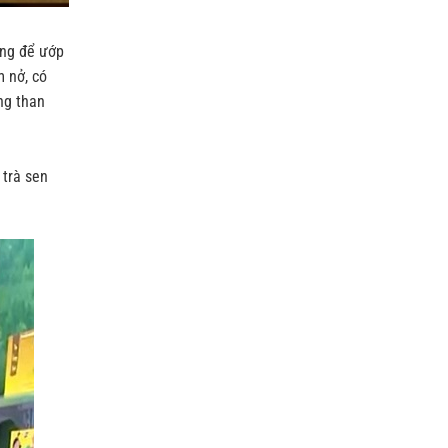
ùng để ướp
m nở, có
ng than
 trà sen