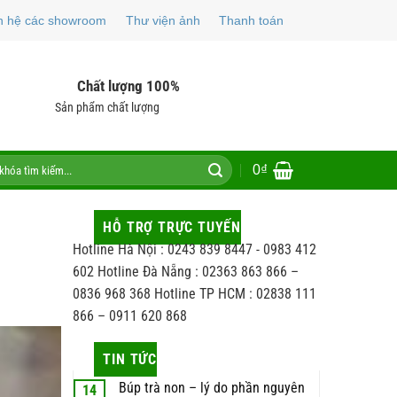
n hệ các showroom
Thư viện ảnh
Thanh toán
Chất lượng 100%
Sản phẩm chất lượng
0
₫
HỖ TRỢ TRỰC TUYẾN
Hotline Hà Nội : 0243 839 8447 - 0983 412
602 Hotline Đà Nẵng : 02363 863 866 –
0836 968 368 Hotline TP HCM : 02838 111
866 – 0911 620 868
TIN TỨC
Búp trà non – lý do phần nguyên
14