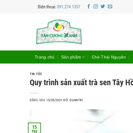
Bỏ
Điện thoại:
091.274.1357
qua
nội
dung
Trang chủ
Sản phẩm
Chè Thái Nguyên
TIN TỨC
Quy trình sản xuất trà sen Tây H
ĐĂNG VÀO
15/03/2021
BỞI
QUANTRI
15
Th3