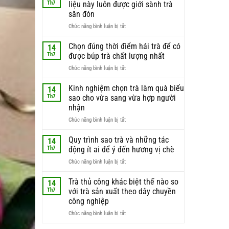
Th7
liệu này luôn được giới sành trà
săn đón
ở
Chức năng bình luận bị tắt
Búp
trà
Chọn đúng thời điểm hái trà để có
14
non
Th7
được búp trà chất lượng nhất
–
ở
Chức năng bình luận bị tắt
lý
Chọn
do
đúng
Kinh nghiệm chọn trà làm quà biếu
phần
14
thời
nguyên
Th7
sao cho vừa sang vừa hợp người
điểm
liệu
nhận
hái
này
ở
Chức năng bình luận bị tắt
trà
luôn
Kinh
để
được
nghiệm
có
Quy trình sao trà và những tác
giới
14
chọn
được
sành
Th7
động ít ai để ý đến hương vị chè
trà
búp
trà
ở
Chức năng bình luận bị tắt
làm
trà
săn
Quy
quà
chất
đón
trình
Trà thủ công khác biệt thế nào so
biếu
lượng
14
sao
sao
nhất
Th7
với trà sản xuất theo dây chuyền
trà
cho
công nghiệp
và
vừa
ở
Chức năng bình luận bị tắt
những
sang
Trà
tác
vừa