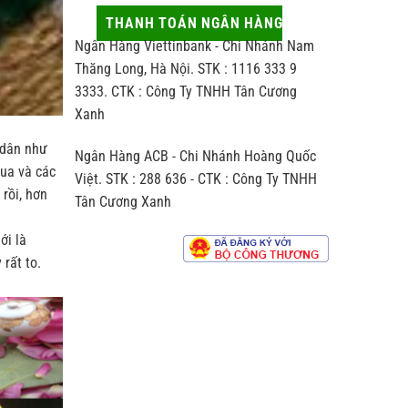
thủ
động
hợp
công
ít
THANH TOÁN NGÂN HÀNG
người
khác
ai
nhận
Ngân Hàng Viettinbank - Chi Nhánh Nam
biệt
để
thế
ý
Thăng Long, Hà Nội. STK : 1116 333 9
nào
đến
3333. CTK : Công Ty TNHH Tân Cương
so
hương
với
Xanh
vị
trà
chè
sản
h dân như
Ngân Hàng ACB - Chi Nhánh Hoàng Quốc
xuất
vua và các
theo
Việt. STK : 288 636 - CTK : Công Ty TNHH
dây
rồi, hơn
Tân Cương Xanh
chuyền
công
nghiệp
ới là
rất to.