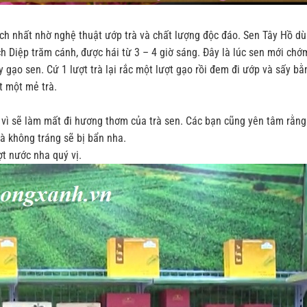
hích nhất nhờ nghệ thuật ướp trà và chất lượng độc đáo. Sen Tây Hồ d
ch Diệp trăm cánh, được hái từ 3 – 4 giờ sáng. Đây là lúc sen mới chớ
gạo sen. Cứ 1 lượt trà lại rắc một lượt gạo rồi đem đi ướp và sấy bằ
t một mẻ trà.
à vì sẽ làm mất đi hương thơm của trà sen. Các bạn cũng yên tâm rằng
rà không tráng sẽ bị bẩn nha.
ợt nước nha quý vị.