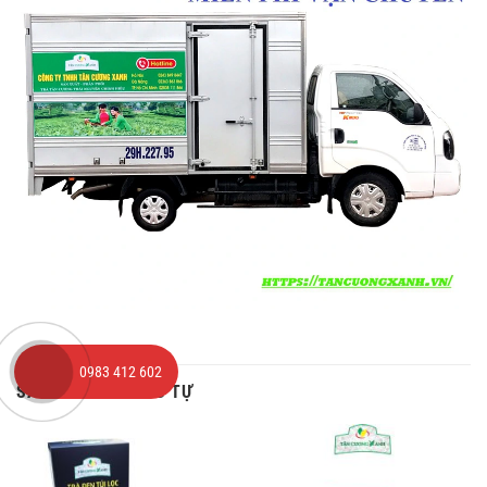
0983 412 602
SẢN PHẨM TƯƠNG TỰ