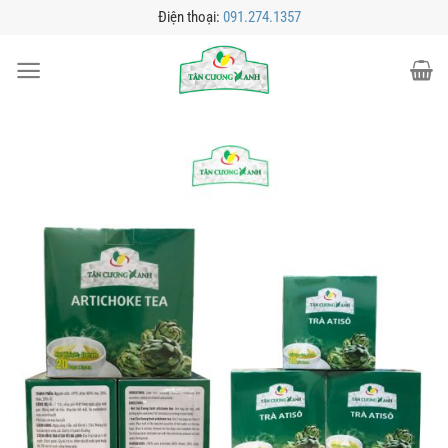
Bỏ
Điện thoại:
091.274.1357
qua
nội
dung