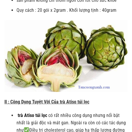
sản phẩm không chỉ thơm ngon còn tốt cho sức khỏe
Quy cách : 20 gói x 2gram . Khối lượng tịnh : 40gram
II : Công Dụng Tuyệt Vời Của trà Atiso túi lọc
trà Atiso túi lọc
có rất nhiều công dụng nhưng nổi bật
nhất là giải độc và mát gan. Ngoài ra còn có các tác dụng
như
Điều trị cholesterol cao, giúp hạ thấp lượng đường