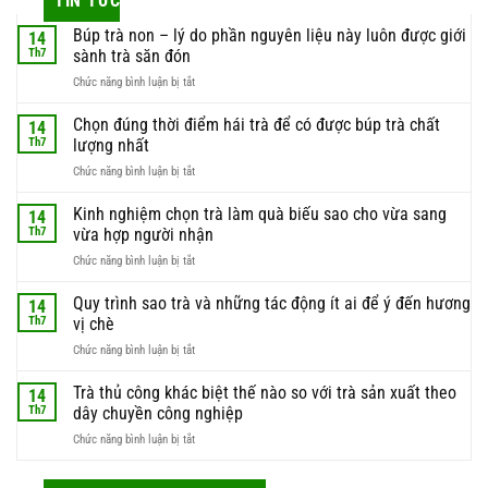
TIN TỨC
Búp trà non – lý do phần nguyên liệu này luôn được giới
14
Th7
sành trà săn đón
ở
Chức năng bình luận bị tắt
Búp
trà
Chọn đúng thời điểm hái trà để có được búp trà chất
14
non
Th7
lượng nhất
–
ở
Chức năng bình luận bị tắt
lý
Chọn
do
đúng
Kinh nghiệm chọn trà làm quà biếu sao cho vừa sang
phần
14
thời
nguyên
Th7
vừa hợp người nhận
điểm
liệu
ở
Chức năng bình luận bị tắt
hái
này
Kinh
trà
luôn
nghiệm
Quy trình sao trà và những tác động ít ai để ý đến hương
để
14
được
chọn
có
Th7
vị chè
giới
trà
được
sành
ở
Chức năng bình luận bị tắt
làm
búp
trà
Quy
quà
trà
săn
trình
Trà thủ công khác biệt thế nào so với trà sản xuất theo
biếu
14
chất
đón
sao
sao
Th7
dây chuyền công nghiệp
lượng
trà
cho
nhất
ở
Chức năng bình luận bị tắt
và
vừa
Trà
những
sang
thủ
tác
vừa