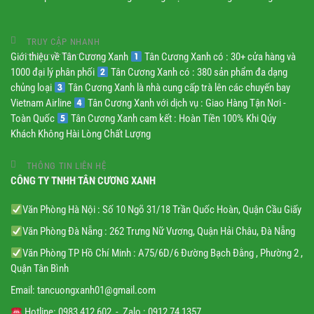
TRUY CẬP NHANH
Giới thiệu về Tân Cương Xanh
Tân Cương Xanh có : 30+ cửa hàng và
1000 đại lý phân phối
Tân Cương Xanh có : 380 sản phẩm đa dạng
chủng loại
Tân Cương Xanh là nhà cung cấp trà lên các chuyến bay
Vietnam Airline
Tân Cương Xanh với dịch vụ : Giao Hàng Tận Nơi -
Toàn Quốc
Tân Cương Xanh cam kết : Hoàn Tiền 100% Khi Qúy
Khách Không Hài Lòng Chất Lượng
THÔNG TIN LIÊN HỆ
CÔNG TY TNHH TÂN CƯƠNG XANH
Văn Phòng Hà Nội : Số 10 Ngõ 31/18 Trần Quốc Hoàn, Quận Cầu Giấy
Văn Phòng Đà Nẵng : 262 Trưng Nữ Vương, Quận Hải Châu, Đà Nẵng
Văn Phòng TP Hồ Chí Minh : A75/6D/6 Đường Bạch Đằng , Phường 2 ,
Quận Tân Bình
Email:
tancuongxanh01@gmail.
com
Hotline: 0983 412 602 - Zalo : 0912 74 1357