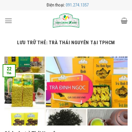
Bỏ
Điện thoại:
091.274.1357
qua
nội
dung
LƯU TRỮ THẺ:
TRÀ THÁI NGUYÊN TẠI TPHCM
22
Th6