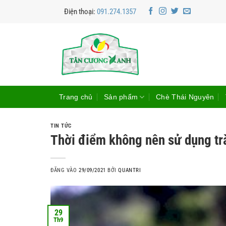
Bỏ
Điện thoại:
091.274.1357
qua
nội
dung
Trang chủ
Sản phẩm
Chè Thái Nguyên
TIN TỨC
Thời điểm không nên sử dụng tr
ĐĂNG VÀO
29/09/2021
BỞI
QUANTRI
29
Th9