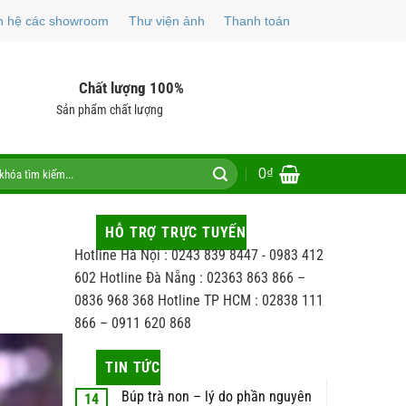
n hệ các showroom
Thư viện ảnh
Thanh toán
Chất lượng 100%
Sản phẩm chất lượng
0
₫
HỖ TRỢ TRỰC TUYẾN
Hotline Hà Nội : 0243 839 8447 - 0983 412
602 Hotline Đà Nẵng : 02363 863 866 –
0836 968 368 Hotline TP HCM : 02838 111
866 – 0911 620 868
TIN TỨC
Búp trà non – lý do phần nguyên
14