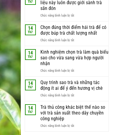
Th7
liệu này luôn được giới sành trà
săn đón
ở
Chức năng bình luận bị tắt
Búp
trà
Chọn đúng thời điểm hái trà để có
14
non
Th7
được búp trà chất lượng nhất
–
ở
Chức năng bình luận bị tắt
lý
Chọn
do
đúng
Kinh nghiệm chọn trà làm quà biếu
phần
14
thời
nguyên
Th7
sao cho vừa sang vừa hợp người
điểm
liệu
nhận
hái
này
ở
Chức năng bình luận bị tắt
trà
luôn
Kinh
để
được
nghiệm
có
Quy trình sao trà và những tác
giới
14
chọn
được
sành
Th7
động ít ai để ý đến hương vị chè
trà
búp
trà
ở
Chức năng bình luận bị tắt
làm
trà
săn
Quy
quà
chất
đón
trình
Trà thủ công khác biệt thế nào so
biếu
lượng
14
sao
sao
nhất
Th7
với trà sản xuất theo dây chuyền
trà
cho
công nghiệp
và
vừa
ở
Chức năng bình luận bị tắt
những
sang
Trà
tác
vừa