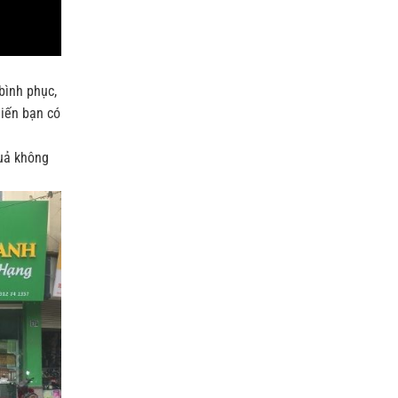
bình phục,
hiến bạn có
quả không