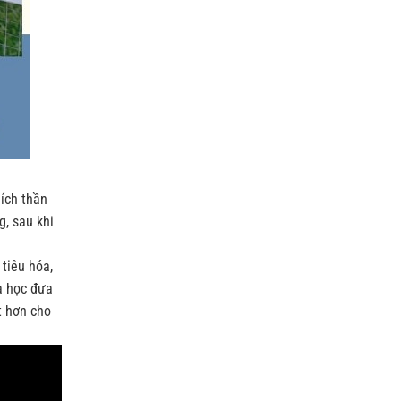
hích thần
g, sau khi
 tiêu hóa,
a học đưa
t hơn cho