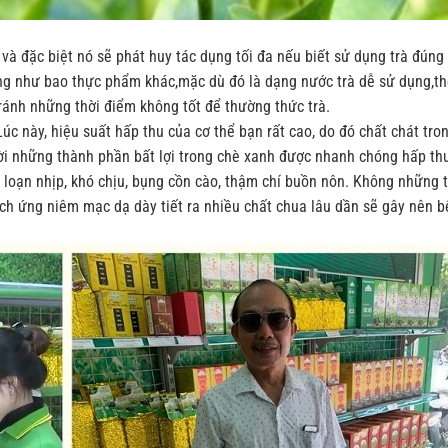
và đặc biệt nó sẽ phát huy tác dụng tối đa nếu biết sử dụng trà đúng
iông như bao thực phẩm khác,mặc dù đó là dạng nước trà dễ sử dụng,t
tránh những thời điểm không tốt để thường thức trà.
úc này, hiệu suất hấp thu của cơ thể bạn rất cao, do đó chất chát tro
thời những thành phần bất lợi trong chè xanh được nhanh chóng hấp t
 loạn nhịp, khó chịu, bụng cồn cào, thậm chí buồn nôn. Không những t
ích ứng niêm mạc dạ dày tiết ra nhiều chất chua lâu dần sẽ gây nên 