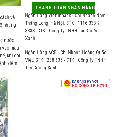
thủ
động
hợp
công
ít
THANH TOÁN NGÂN HÀNG
người
khác
ai
nhận
Ngân Hàng Viettinbank - Chi Nhánh Nam
 cách và
biệt
để
thế
ý
Thăng Long, Hà Nội. STK : 1116 333 9
hế nhưng
nào
đến
3333. CTK : Công Ty TNHH Tân Cương
so
hương
với
Xanh
vị
ng nước
trà
chè
hu vào máu
sản
Ngân Hàng ACB - Chi Nhánh Hoàng Quốc
xuất
hế, khi đói
theo
Việt. STK : 288 636 - CTK : Công Ty TNHH
bệnh viêm
dây
Tân Cương Xanh
chuyền
công
nghiệp