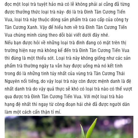
đọc một loại trà tuyệt hảo mà có lẽ không phải ai cũng đã từng
được thưởng thức loại trà này- đó là trà Đinh Tân Cương Tiến
Vua, loại trà này thuộc dòng sản phẩm trà cao cấp của công ty
Tân Cương Xanh. Vậy để hiểu hơn về trà Đinh Tân Cương Tiến
Vua chúng mình cùng theo dõi bài viết dưới đây nhé.
Nếu bạn được hỏi về những loại trà đinh đang có mặt trên thị
trường hiện nay mà không kể đến trà Đinh Tân Cương Tiến Vua
thì đúng là một thiếu sót. Loại trà này không giống như các sản
phẩm trà thường ngày ta vẫn hay được uống mà nó kết tinh
trong đó là những tinh túy nhất của vùng trà Tân Cương Thái
Nguyên nổi tiếng, do vậy loại trà này còn được mệnh danh là đệ
nhất danh trà do vậy quả thực sẽ khó có loại trà nào có thể vượt
qua được trà Đinh Tân Cương Tiến Vua. Với một loại trà hảo
hạng đệ nhất thì ngay từ công đoạn hái chè đã được người dân
làm một cách cẩn thận tỉ mỉ.