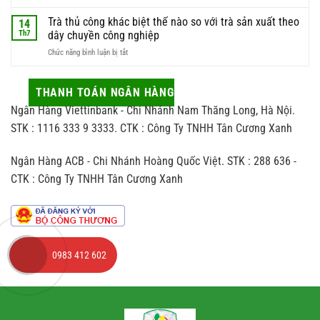
Quy
quà
trà
săn
trình
Trà thủ công khác biệt thế nào so với trà sản xuất theo
biếu
14
chất
đón
sao
sao
Th7
dây chuyền công nghiệp
lượng
trà
cho
nhất
ở
Chức năng bình luận bị tắt
và
vừa
Trà
những
sang
thủ
tác
vừa
công
THANH TOÁN NGÂN HÀNG
động
hợp
khác
ít
người
Ngân Hàng Viettinbank - Chi Nhánh Nam Thăng Long, Hà Nội.
biệt
ai
nhận
thế
STK : 1116 333 9 3333. CTK : Công Ty TNHH Tân Cương Xanh
để
nào
ý
so
đến
Ngân Hàng ACB - Chi Nhánh Hoàng Quốc Việt. STK : 288 636 -
với
hương
trà
vị
CTK : Công Ty TNHH Tân Cương Xanh
sản
chè
xuất
theo
dây
chuyền
công
0983 412 602
nghiệp