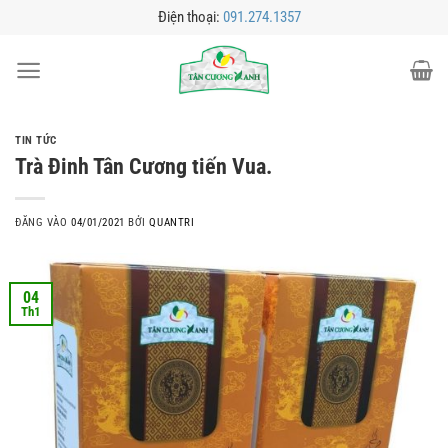
Bỏ
Điện thoại:
091.274.1357
qua
nội
dung
TIN TỨC
Trà Đinh Tân Cương tiến Vua.
ĐĂNG VÀO
04/01/2021
BỞI
QUANTRI
04
Th1