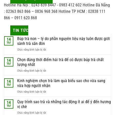
Hotline Hà Nội : 0243 839 8447 - 0983 412 602 Hotline Đà Nẵng
: 02363 863 866 – 0836 968 368 Hotline TP HCM : 02838 111
866 – 0911 620 868
TIN TỨC
Búp trà non – lý do phần nguyên liệu này luôn được giới
14
Th7
sành trà săn đón
ở
Chức năng bình luận bị tắt
Búp
trà
Chọn đúng thời điểm hái trà để có được búp trà chất
14
non
Th7
lượng nhất
–
ở
Chức năng bình luận bị tắt
lý
Chọn
do
đúng
Kinh nghiệm chọn trà làm quà biếu sao cho vừa sang
phần
14
thời
nguyên
Th7
vừa hợp người nhận
điểm
liệu
ở
Chức năng bình luận bị tắt
hái
này
Kinh
trà
luôn
nghiệm
Quy trình sao trà và những tác động ít ai để ý đến hương
để
14
được
chọn
có
Th7
vị chè
giới
trà
được
sành
ở
Chức năng bình luận bị tắt
làm
búp
trà