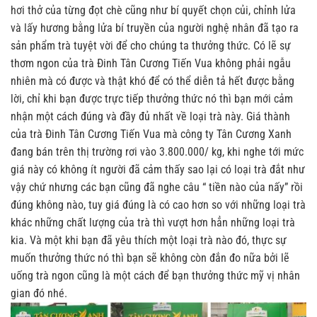
hơi thở của từng đọt chè cũng như bí quyết chọn củi, chỉnh lửa
và lấy hương bằng lửa bí truyền của người nghệ nhân đã tạo ra
sản phẩm trà tuyệt vời để cho chúng ta thưởng thức. Có lẽ sự
thơm ngon của trà Đinh Tân Cương Tiến Vua không phải ngẫu
nhiên mà có được và thật khó để có thể diễn tả hết được bằng
lời, chỉ khi bạn được trực tiếp thưởng thức nó thì bạn mới cảm
nhận một cách đúng và đầy đủ nhất về loại trà này. Giá thành
của trà Đinh Tân Cương Tiến Vua mà công ty Tân Cương Xanh
đang bán trên thị trường rơi vào 3.800.000/ kg, khi nghe tới mức
giá này có không ít người đã cảm thấy sao lại có loại trà đắt như
vậy chứ nhưng các bạn cũng đã nghe câu “ tiền nào của nấy” rồi
đúng không nào, tuy giá đúng là có cao hơn so với những loại trà
khác những chất lượng của trà thì vượt hơn hẳn những loại trà
kia. Và một khi bạn đã yêu thích một loại trà nào đó, thực sự
muốn thưởng thức nó thì bạn sẽ không còn đắn đo nữa bởi lẽ
uống trà ngon cũng là một cách để bạn thưởng thức mỹ vị nhân
gian đó nhé.