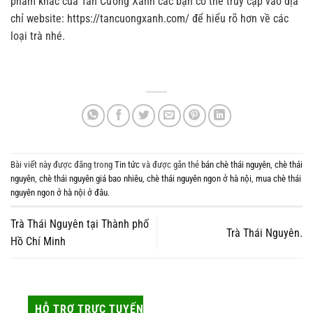
phẩm khác của Tân Cương Xanh các bạn có thể truy cập vào địa
chỉ website:
https://tancuongxanh.com/
để hiểu rõ hơn về các
loại trà nhé.
Bài viết này được đăng trong
Tin tức
và được gắn thẻ
bán chè thái nguyên
,
chè thái
nguyên
,
chè thái nguyên giá bao nhiêu
,
chè thái nguyên ngon ở hà nội
,
mua chè thái
nguyên ngon ở hà nội ở đâu
.
Trà Thái Nguyên tại Thành phố
Trà Thái Nguyên.
Hồ Chí Minh
HỖ TRỢ TRỰC TUYẾN