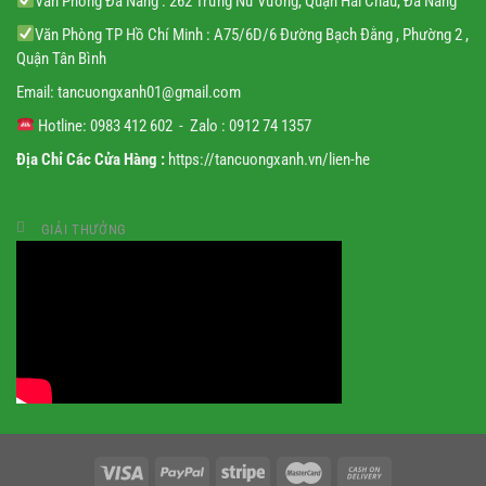
Văn Phòng Đà Nẵng : 262 Trưng Nữ Vương, Quận Hải Châu, Đà Nẵng
Văn Phòng TP Hồ Chí Minh : A75/6D/6 Đường Bạch Đằng , Phường 2 ,
Quận Tân Bình
Email:
tancuongxanh01@gmail.
com
Hotline: 0983 412 602 - Zalo : 0912 74 1357
Địa Chỉ Các Cửa Hàng :
https://tancuongxanh.vn/lien-he
GIẢI THƯỞNG