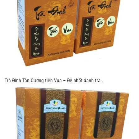
Trà
Đinh Tân Cương tiến Vua – Đệ nhất danh trà .