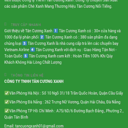
viên thuộc Công ty TNHH Tân Cương Xanh .Công Ty Chuyên Sản Xuất
các sản phẩm Chè Xanh Mang Thương Hiệu Tân Cương Nổi Tiếng.
TRUY CẬP NHANH
Giới thiệu về Tân Cương Xanh
Tân Cương Xanh có : 30+ cửa hàng và
1000 đại lý phân phối
Tân Cương Xanh có : 380 sản phẩm đa dạng
chủng loại
Tân Cương Xanh là nhà cung cấp trà lên các chuyến bay
Vietnam Airline
Tân Cương Xanh với dịch vụ : Giao Hàng Tận Nơi -
Toàn Quốc
Tân Cương Xanh cam kết : Hoàn Tiền 100% Khi Qúy
Khách Không Hài Lòng Chất Lượng
THÔNG TIN LIÊN HỆ
CÔNG TY TNHH TÂN CƯƠNG XANH
Văn Phòng Hà Nội : Số 10 Ngõ 31/18 Trần Quốc Hoàn, Quận Cầu Giấy
Văn Phòng Đà Nẵng : 262 Trưng Nữ Vương, Quận Hải Châu, Đà Nẵng
Văn Phòng TP Hồ Chí Minh : A75/6D/6 Đường Bạch Đằng , Phường 2 ,
Quận Tân Bình
Email:
tancuongxanh01@gmail.
com