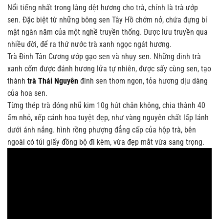
Nổi tiếng nhất trong làng dệt hương cho trà, chính là trà ướp
sen. Đặc biệt từ những bông sen Tây Hồ chớm nở, chứa đựng bí
mật ngàn năm của một nghề truyền thống. Được lưu truyền qua
nhiều đời, để ra thứ nước trà xanh ngọc ngát hương.
Trà Đinh Tân Cương ướp gạo sen và nhụy sen. Những đinh trà
xanh cốm được đánh hương lửa tự nhiên, được sấy cùng sen, tạo
thành
trà Thái Nguyên
đinh sen thơm ngon, tỏa hương dịu dàng
của hoa sen.
Từng thép trà đóng nhũ kim 10g hút chân không, chia thành 40
ấm nhỏ, xếp cánh hoa tuyệt đẹp, như vàng nguyên chất lấp lánh
dưới ánh nắng. hình rồng phượng đẳng cấp của hộp trà, bên
ngoài có túi giấy đồng bộ đi kèm, vừa đẹp mắt vừa sang trọng.