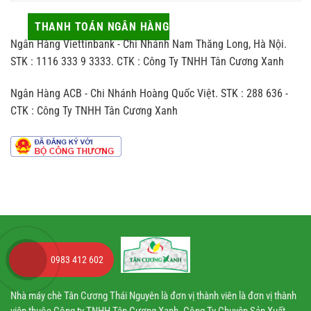
những
sang
thủ
tác
vừa
công
THANH TOÁN NGÂN HÀNG
động
hợp
khác
ít
người
Ngân Hàng Viettinbank - Chi Nhánh Nam Thăng Long, Hà Nội.
biệt
ai
nhận
thế
STK : 1116 333 9 3333. CTK : Công Ty TNHH Tân Cương Xanh
để
nào
ý
so
đến
Ngân Hàng ACB - Chi Nhánh Hoàng Quốc Việt. STK : 288 636 -
với
hương
trà
vị
CTK : Công Ty TNHH Tân Cương Xanh
sản
chè
xuất
theo
dây
chuyền
công
nghiệp
0983 412 602
Nhà máy chè Tân Cương Thái Nguyên là đơn vị thành viên là đơn vị thành