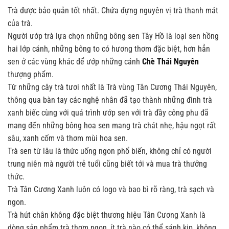
Trà được bảo quản tốt nhất. Chứa đựng nguyên vị trà thanh mát
của trà.
Người ướp trà lựa chọn những bông sen Tây Hồ là loại sen hồng
hai lớp cánh, những bông to có hương thơm đặc biệt, hơn hẳn
sen ở các vùng khác để ướp những cánh
Chè Thái Nguyên
thượng phẩm.
Từ những cây trà tươi nhất là Trà vùng Tân Cương Thái Nguyên,
thông qua bàn tay các nghệ nhân đã tạo thành những đinh trà
xanh biếc cùng với quá trình ướp sen với trà đầy công phu đã
mang đến những bông hoa sen mang trà chát nhẹ, hậu ngọt rất
sâu, xanh cốm và thơm mùi hoa sen.
Trà sen từ lâu là thức uống ngon phổ biến, không chỉ có người
trung niên mà người trẻ tuổi cũng biết tới và mua trà thưởng
thức.
Trà Tân Cương Xanh luôn có logo và bao bì rõ ràng, trà sạch và
ngon.
Trà hút chân không đặc biệt thương hiệu Tân Cương Xanh là
dòng sản phẩm trà thơm ngon, ít trà nào có thể sánh kịp, không