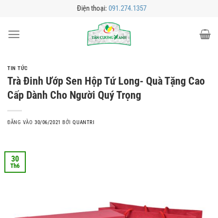
Bỏ
Điện thoại:
091.274.1357
qua
nội
dung
TIN TỨC
Trà Đinh Ướp Sen Hộp Tứ Long- Quà Tặng Cao
Cấp Dành Cho Người Quý Trọng
ĐĂNG VÀO
30/06/2021
BỞI
QUANTRI
30
Th6