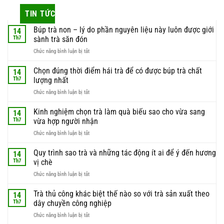
TIN TỨC
Búp trà non – lý do phần nguyên liệu này luôn được giới
14
Th7
sành trà săn đón
ở
Chức năng bình luận bị tắt
Búp
trà
Chọn đúng thời điểm hái trà để có được búp trà chất
14
non
Th7
lượng nhất
–
ở
Chức năng bình luận bị tắt
lý
Chọn
do
đúng
Kinh nghiệm chọn trà làm quà biếu sao cho vừa sang
phần
14
thời
nguyên
Th7
vừa hợp người nhận
điểm
liệu
ở
Chức năng bình luận bị tắt
hái
này
Kinh
trà
luôn
nghiệm
Quy trình sao trà và những tác động ít ai để ý đến hương
để
14
được
chọn
có
Th7
vị chè
giới
trà
được
sành
ở
Chức năng bình luận bị tắt
làm
búp
trà
Quy
quà
trà
săn
trình
Trà thủ công khác biệt thế nào so với trà sản xuất theo
biếu
14
chất
đón
sao
sao
Th7
dây chuyền công nghiệp
lượng
trà
cho
nhất
ở
Chức năng bình luận bị tắt
và
vừa
Trà