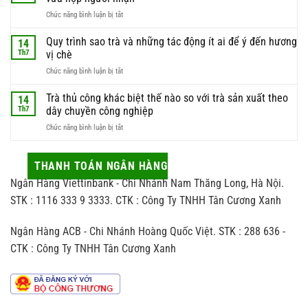
điểm
liệu
ở
Chức năng bình luận bị tắt
hái
này
Kinh
trà
luôn
nghiệm
Quy trình sao trà và những tác động ít ai để ý đến hương
để
14
được
chọn
có
Th7
vị chè
giới
trà
được
sành
ở
Chức năng bình luận bị tắt
làm
búp
trà
Quy
quà
trà
săn
trình
Trà thủ công khác biệt thế nào so với trà sản xuất theo
biếu
14
chất
đón
sao
sao
Th7
dây chuyền công nghiệp
lượng
trà
cho
nhất
ở
Chức năng bình luận bị tắt
và
vừa
Trà
những
sang
thủ
tác
vừa
công
THANH TOÁN NGÂN HÀNG
động
hợp
khác
ít
người
Ngân Hàng Viettinbank - Chi Nhánh Nam Thăng Long, Hà Nội.
biệt
ai
nhận
thế
STK : 1116 333 9 3333. CTK : Công Ty TNHH Tân Cương Xanh
để
nào
ý
so
đến
Ngân Hàng ACB - Chi Nhánh Hoàng Quốc Việt. STK : 288 636 -
với
hương
trà
vị
CTK : Công Ty TNHH Tân Cương Xanh
sản
chè
xuất
theo
dây
chuyền