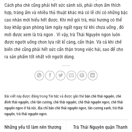
Cách pha chè cũng phải hết sức sành sỏi, phải chọn ấm thích
hợp, tráng ấm và nhiều thủ thuật khác mà có lẽ chỉ có những bậc
cao nhân mới hiểu hết được. Khi mở gói trà, mùi hương có thể
bay khắp gian phòng làm ngây ngất ngay từ khi chưa uống , đó
mới được xem là trà ngon . Vì vậy, trà Thái Nguyên ngon luôn
được người uống chon lựa rất kĩ càng, cẩn thận. Và cả khi chế
biến chè cũng phải hết sức cẩn thận trong việc hái, sao để cho
ra sản phẩm tốt nhất với người dùng.
Bài viết này được đăng trong
Tin tức
và được gắn thẻ
bán chè thái nguyên
,
chè
đinh thái nguyên
,
chè tân cương
,
chè thái nguyên
,
chè thái nguyên ngon
,
chè thái
nguyên ngon ở hà nội
,
địa chỉ bán chè thái nguyên ngon
,
tân cương xanh
,
trà thái
nguyên
,
trà thái nguyên ngon
.
Những yếu tố làm nên thương
Trà Thái Nguyên quận Thanh