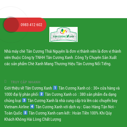
công
nghiệp
0983 412 602
Nhà máy chè Tân Cương Thái Nguyên là đơn vị thành viên là đơn vị thành
viên thuộc Công ty TNHH Tân Cương Xanh .Công Ty Chuyên Sản Xuất
các sản phẩm Chè Xanh Mang Thương Hiệu Tân Cương Nổi Tiếng.
TRUY CẬP NHANH
Giới thiệu về Tân Cương Xanh
Tân Cương Xanh có : 30+ cửa hàng và
1000 đại lý phân phối
Tân Cương Xanh có : 380 sản phẩm đa dạng
chủng loại
Tân Cương Xanh là nhà cung cấp trà lên các chuyến bay
Vietnam Airline
Tân Cương Xanh với dịch vụ : Giao Hàng Tận Nơi -
Toàn Quốc
Tân Cương Xanh cam kết : Hoàn Tiền 100% Khi Qúy
Khách Không Hài Lòng Chất Lượng