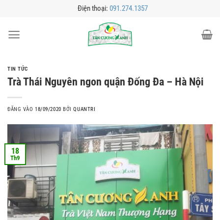
Bỏ
Điện thoại:
091.274.1357
qua
nội
dung
TIN TỨC
Trà Thái Nguyên ngon quận Đống Đa – Hà Nội
ĐĂNG VÀO
18/09/2020
BỞI
QUANTRI
18
Th9