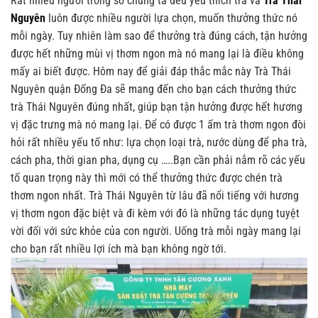
Rất nhiều người trong số chúng ta đều yêu thích trà và
Trà Thái
Nguyên
luôn được nhiều người lựa chọn, muốn thưởng thức nó
mỗi ngày. Tuy nhiên làm sao để thưởng trà đúng cách, tận hưởng
được hết những mùi vị thơm ngon mà nó mang lại là điều không
mấy ai biết được. Hôm nay để giải đáp thắc mắc này Trà Thái
Nguyên quận Đống Đa sẽ mang đến cho bạn cách thưởng thức
trà Thái Nguyên đúng nhất, giúp bạn tận hưởng được hết hương
vị đặc trưng mà nó mang lại.
Để có được 1 ấm trà thơm ngon đòi
hỏi rất nhiều yếu tố như: lựa chọn loại trà, nước dùng để pha trà,
cách pha, thời gian pha, dụng cụ …..Bạn cần phải nắm rõ các yếu
tố quan trọng này thì mới có thể thưởng thức được chén trà
thơm ngon nhất. Trà Thái Nguyên từ lâu đã nổi tiếng với hương
vị thơm ngon đặc biệt và đi kèm với đó là những tác dụng tuyệt
vời đối với sức khỏe của con người. Uống trà mỗi ngày mang lại
cho bạn rất nhiều lợi ích mà bạn không ngờ tới.