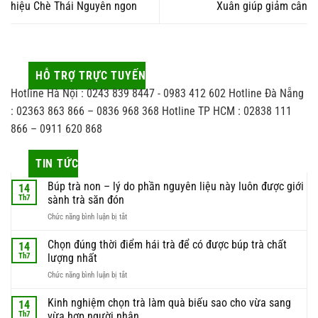
hiệu Chè Thái Nguyên ngon
Xuân giúp giảm cân
HỖ TRỢ TRỰC TUYẾN
Hotline Hà Nội : 0243 839 8447 - 0983 412 602 Hotline Đà Nẵng
: 02363 863 866 – 0836 968 368 Hotline TP HCM : 02838 111
866 – 0911 620 868
TIN TỨC
Búp trà non – lý do phần nguyên liệu này luôn được giới
14
Th7
sành trà săn đón
ở
Chức năng bình luận bị tắt
Búp
trà
Chọn đúng thời điểm hái trà để có được búp trà chất
14
non
Th7
lượng nhất
–
ở
Chức năng bình luận bị tắt
lý
Chọn
do
đúng
Kinh nghiệm chọn trà làm quà biếu sao cho vừa sang
phần
14
thời
nguyên
Th7
vừa hợp người nhận