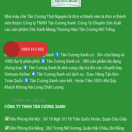
Nhà máy chè Tân Cương Thái Nguyên là đơn vị thành viên là đơn vị thành
viên thuộc Công ty TNHH Tân Cương Xanh .Công Ty Chuyên Sản Xuất
các sản phẩm Chè Xanh Mang Thương Hiệu Tân Cương Nổi Tiếng.
TRUY CẬP NHANH
0983 412 602
Giới thiệu về Tân Cương Xanh
Tân Cương Xanh có : 30+ cửa hàng và
1000 đại lý phân phối
Tân Cương Xanh có : 380 sản phẩm đa dạng
chủng loại
Tân Cương Xanh là nhà cung cấp trà lên các chuyến bay
Vietnam Airline
Tân Cương Xanh với dịch vụ : Giao Hàng Tận Nơi -
Toàn Quốc
Tân Cương Xanh cam kết : Hoàn Tiền 100% Khi Qúy
Khách Không Hài Lòng Chất Lượng
THÔNG TIN LIÊN HỆ
CÔNG TY TNHH TÂN CƯƠNG XANH
Văn Phòng Hà Nội : Số 10 Ngõ 31/18 Trần Quốc Hoàn, Quận Cầu Giấy
Văn Phòng Đà Nẵng : 262 Trưng Nữ Vương, Quận Hải Châu, Đà Nẵng