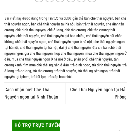
Bài viết này được đăng trong
Tin tức
và được gắn thẻ
bán chè thái nguyên
,
bán chè
thái nguyên ngon
,
bán chè thái nguyên tại hà nội
,
bán trà thái nguyên
,
chè đinh tân
cương
,
chè đinh thái nguyên
,
chè ô long
,
chè tân cương
,
chè tân cương thái
nguyên
,
chè thái nguyên
,
chè thái nguyên giá bao nhiêu
,
chè thái nguyên hút chân
không
,
chè thái nguyên ngon
,
chè thái nguyên ngon ở hà nội
,
chè thái nguyên ngon
tại hà nội
,
chè thái nguyên tại hà nội
,
đại lý chè thái nguyên
,
địa chỉ bán chè thái
nguyên ngon
,
giá chè thái nguyên
,
hộp chè thái nguyên
,
mua chè thái nguyên ngon ở
đâu
,
mua chè thái nguyên ngon ở hà nội ở đâu
,
phân phối chè thái nguyên
,
tân
cương xanh
,
tìm mua chè thái nguyên ở đâu
,
trà đinh ngọc
,
trà đinh thái nguyên
,
trà
ô long
,
trà oolong
,
trà tân cương
,
trà thái nguyên
,
trà thái nguyên ngon
,
trà thái
nguyên tại tphcm
,
trà túi lọc
,
trà ướp hoa nhài
.
Cách nhận biết Chè Thái
Chè Thái Nguyên ngon tại Hải
Nguyên ngon tại Ninh Thuận
Phòng
HỖ TRỢ TRỰC TUYẾN