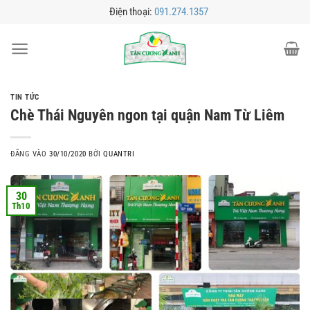
Bỏ
Điện thoại:
091.274.1357
qua
nội
dung
TIN TỨC
Chè Thái Nguyên ngon tại quận Nam Từ Liêm
ĐĂNG VÀO
30/10/2020
BỞI
QUANTRI
30
Th10