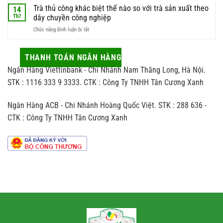
săn
trình
Trà thủ công khác biệt thế nào so với trà sản xuất theo
biếu
14
chất
đón
sao
sao
Th7
dây chuyền công nghiệp
lượng
trà
cho
nhất
ở
Chức năng bình luận bị tắt
và
vừa
Trà
những
sang
thủ
tác
vừa
công
THANH TOÁN NGÂN HÀNG
động
hợp
khác
ít
người
Ngân Hàng Viettinbank - Chi Nhánh Nam Thăng Long, Hà Nội.
biệt
ai
nhận
thế
STK : 1116 333 9 3333. CTK : Công Ty TNHH Tân Cương Xanh
để
nào
ý
so
đến
Ngân Hàng ACB - Chi Nhánh Hoàng Quốc Việt. STK : 288 636 -
với
hương
trà
vị
CTK : Công Ty TNHH Tân Cương Xanh
sản
chè
xuất
theo
dây
chuyền
công
nghiệp