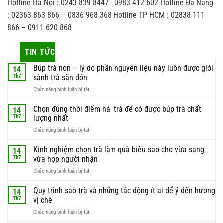
Hotline Hà Nội : 0243 839 8447 - 0983 412 602 Hotline Đà Nẵng
: 02363 863 866 – 0836 968 368 Hotline TP HCM : 02838 111
866 – 0911 620 868
TIN TỨC
Búp trà non – lý do phần nguyên liệu này luôn được giới
14
Th7
sành trà săn đón
ở
Chức năng bình luận bị tắt
Búp
trà
Chọn đúng thời điểm hái trà để có được búp trà chất
14
non
Th7
lượng nhất
–
ở
Chức năng bình luận bị tắt
lý
Chọn
do
đúng
Kinh nghiệm chọn trà làm quà biếu sao cho vừa sang
phần
14
thời
nguyên
Th7
vừa hợp người nhận
điểm
liệu
ở
Chức năng bình luận bị tắt
hái
này
Kinh
trà
luôn
nghiệm
Quy trình sao trà và những tác động ít ai để ý đến hương
để
14
được
chọn
có
Th7
vị chè
giới
trà
được
sành
ở
Chức năng bình luận bị tắt
làm
búp
trà
Quy
quà
trà