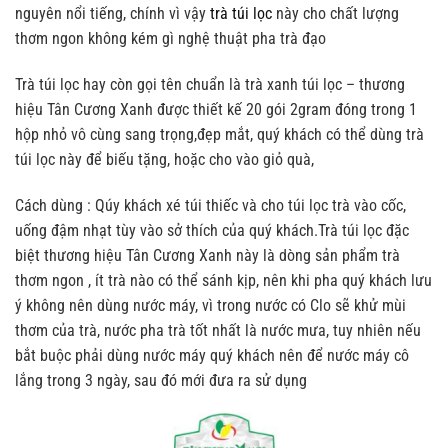
nguyên nổi tiếng, chính vì vậy
trà túi lọc
này cho chất lượng
thơm ngon không kém gì nghệ thuật pha trà đạo
Trà túi lọc hay còn gọi tên chuẩn là trà xanh túi lọc – thương
hiệu Tân Cương Xanh được thiết kế 20 gói 2gram đóng trong 1
hộp nhỏ vô cùng sang trọng,đẹp mắt, quý khách có thể dùng trà
túi lọc này để biếu tặng, hoặc cho vào giỏ quà,
Cách dùng : Qúy khách xé túi thiếc và cho túi lọc trà vào cốc,
uống đậm nhạt tùy vào sở thích của quý khách.Trà túi lọc đặc
biệt thương hiệu Tân Cương Xanh này là dòng sản phẩm trà
thơm ngon , ít trà nào có thể sánh kịp, nên khi pha quý khách lưu
ý không nên dùng nước máy, vì trong nước có Clo sẽ khử mùi
thơm của trà, nước pha trà tốt nhất là nước mưa, tuy nhiên nếu
bắt buộc phải dùng nước máy quý khách nên để nước máy cô
lắng trong 3 ngày, sau đó mới đưa ra sử dụng