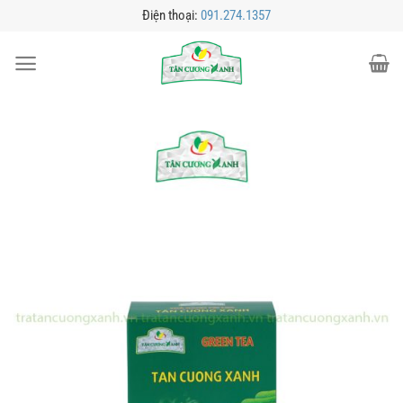
Bỏ
Điện thoại:
091.274.1357
qua
nội
dung