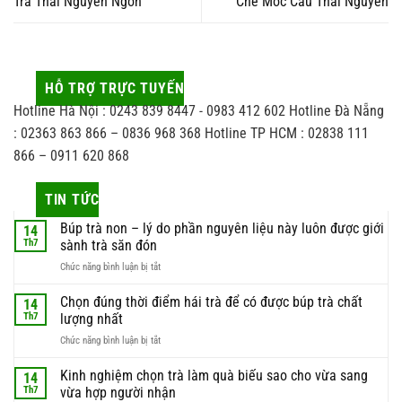
Trà Thái Nguyên Ngon
Chè Móc Câu Thái Nguyên
HỖ TRỢ TRỰC TUYẾN
Hotline Hà Nội : 0243 839 8447 - 0983 412 602 Hotline Đà Nẵng
: 02363 863 866 – 0836 968 368 Hotline TP HCM : 02838 111
866 – 0911 620 868
TIN TỨC
Búp trà non – lý do phần nguyên liệu này luôn được giới
14
Th7
sành trà săn đón
ở
Chức năng bình luận bị tắt
Búp
trà
Chọn đúng thời điểm hái trà để có được búp trà chất
14
non
Th7
lượng nhất
–
ở
Chức năng bình luận bị tắt
lý
Chọn
do
đúng
Kinh nghiệm chọn trà làm quà biếu sao cho vừa sang
phần
14
thời
nguyên
Th7
vừa hợp người nhận
điểm