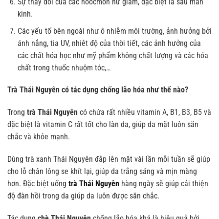
Sự thay đổi của các hoocmon nữ giảm, đặc biệt là sau mãn
kinh.
Các yếu
tố bên ngoài như ô nhiễm môi trường, ảnh hưởng bởi
ánh nắng, tia UV, nhiêt độ của thời tiết, các ảnh hưởng của
các chất hóa học như mỹ phẩm không chất lượng và các hóa
chất trong thuốc nhuộm tóc,…
Trà Thái Nguyên có tác dụng chống lão hóa như thế nào?
Trong
trà Thái Nguyên
có chứa rất nhiều vitamin A, B1, B3, B5 và
đặc biệt là vitamin C rất tốt cho làn da, giúp da mặt luôn săn
chắc và khỏe mạnh.
Dùng trà xanh Thái Nguyên đắp lên mặt vài lần mỗi tuần sẽ giúp
cho lỗ chân lông se khít lại, giúp da trắng sáng và mịn màng
hơn. Đặc biệt uống
trà Thái Nguyên
hàng ngày sẽ giúp cải thiện
độ đàn hồi trong da giúp da luôn được săn chắc.
Tác dụng
chè Thái Nguyên
chống lão hóa khá là hiệu quả bởi