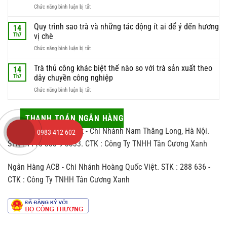
liệu
ở
Chức năng bình luận bị tắt
hái
này
Kinh
trà
luôn
nghiệm
Quy trình sao trà và những tác động ít ai để ý đến hương
để
14
được
chọn
có
Th7
vị chè
giới
trà
được
sành
ở
Chức năng bình luận bị tắt
làm
búp
trà
Quy
quà
trà
săn
trình
Trà thủ công khác biệt thế nào so với trà sản xuất theo
biếu
14
chất
đón
sao
sao
Th7
dây chuyền công nghiệp
lượng
trà
cho
nhất
ở
Chức năng bình luận bị tắt
và
vừa
Trà
những
sang
thủ
tác
vừa
công
THANH TOÁN NGÂN HÀNG
động
hợp
khác
ít
người
Ngân Hàng Viettinbank - Chi Nhánh Nam Thăng Long, Hà Nội.
0983 412 602
biệt
ai
nhận
thế
STK : 1116 333 9 3333. CTK : Công Ty TNHH Tân Cương Xanh
để
nào
ý
so
đến
Ngân Hàng ACB - Chi Nhánh Hoàng Quốc Việt. STK : 288 636 -
với
hương
trà
vị
CTK : Công Ty TNHH Tân Cương Xanh
sản
chè
xuất
theo
dây
chuyền