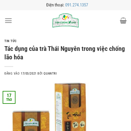
Bỏ
Điện thoại:
091.274.1357
qua
nội
dung
TIN TỨC
Tác dụng của trà Thái Nguyên trong việc chống
lão hóa
ĐĂNG VÀO
17/03/2021
BỞI
QUANTRI
17
Th3