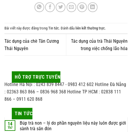
Bài viết này được đăng trong
Tin tức
. Đánh dấu
liên kết thường trực
.
Tác dụng của chè Tân Cương
Tác dụng của trà Thái Nguyên
Thái Nguyên
trong việc chống lão hóa
HỖ TRỢ TRỰC TUYẾN
Hotline Hà Nội : 0243 839 8447 - 0983 412 602 Hotline Đà Nẵng
: 02363 863 866 – 0836 968 368 Hotline TP HCM : 02838 111
866 – 0911 620 868
TIN TỨC
Búp trà non – lý do phần nguyên liệu này luôn được giới
14
Th7
sành trà săn đón