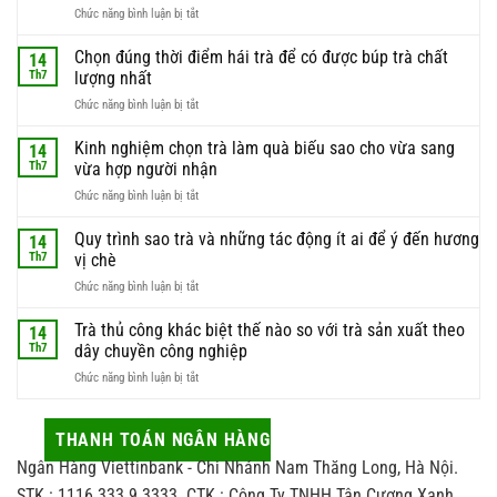
ở
Chức năng bình luận bị tắt
Búp
trà
Chọn đúng thời điểm hái trà để có được búp trà chất
14
non
Th7
lượng nhất
–
ở
Chức năng bình luận bị tắt
lý
Chọn
do
đúng
Kinh nghiệm chọn trà làm quà biếu sao cho vừa sang
phần
14
thời
nguyên
Th7
vừa hợp người nhận
điểm
liệu
ở
Chức năng bình luận bị tắt
hái
này
Kinh
trà
luôn
nghiệm
Quy trình sao trà và những tác động ít ai để ý đến hương
để
14
được
chọn
có
Th7
vị chè
giới
trà
được
sành
ở
Chức năng bình luận bị tắt
làm
búp
trà
Quy
quà
trà
săn
trình
Trà thủ công khác biệt thế nào so với trà sản xuất theo
biếu
14
chất
đón
sao
sao
Th7
dây chuyền công nghiệp
lượng
trà
cho
nhất
ở
Chức năng bình luận bị tắt
và
vừa
Trà
những
sang
thủ
tác
vừa
công
THANH TOÁN NGÂN HÀNG
động
hợp
khác
ít
người
Ngân Hàng Viettinbank - Chi Nhánh Nam Thăng Long, Hà Nội.
biệt
ai
nhận
thế
STK : 1116 333 9 3333. CTK : Công Ty TNHH Tân Cương Xanh
để