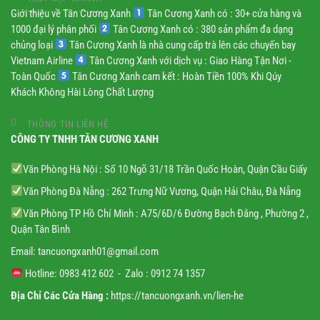
Giới thiệu về Tân Cương Xanh
Tân Cương Xanh có : 30+ cửa hàng và
1000 đại lý phân phối
Tân Cương Xanh có : 380 sản phẩm đa dạng
chủng loại
Tân Cương Xanh là nhà cung cấp trà lên các chuyến bay
Vietnam Airline
Tân Cương Xanh với dịch vụ : Giao Hàng Tận Nơi -
Toàn Quốc
Tân Cương Xanh cam kết : Hoàn Tiền 100% Khi Qúy
Khách Không Hài Lòng Chất Lượng
THÔNG TIN LIÊN HỆ
CÔNG TY TNHH TÂN CƯƠNG XANH
Văn Phòng Hà Nội : Số 10 Ngõ 31/18 Trần Quốc Hoàn, Quận Cầu Giấy
Văn Phòng Đà Nẵng : 262 Trưng Nữ Vương, Quận Hải Châu, Đà Nẵng
Văn Phòng TP Hồ Chí Minh : A75/6D/6 Đường Bạch Đằng , Phường 2 ,
Quận Tân Bình
Email:
tancuongxanh01@gmail.
com
Hotline: 0983 412 602 - Zalo : 0912 74 1357
Địa Chỉ Các Cửa Hàng :
https://tancuongxanh.vn/lien-he