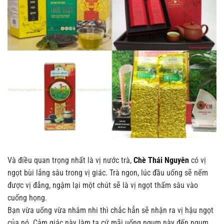
Và điều quan trọng nhất là vị nước trà,
Chè Thái Nguyên
có vị
ngọt bùi lắng sâu trong vị giác. Trà ngon, lúc đầu uống sẽ nếm
được vị đắng, ngậm lại một chút sẽ là vị ngọt thấm sâu vào
cuống họng.
Bạn vừa uống vừa nhâm nhi thì chắc hẳn sẽ nhận ra vị hậu ngọt
của nó. Cảm giác này làm ta cứ mãi uống ngụm này đến ngụm