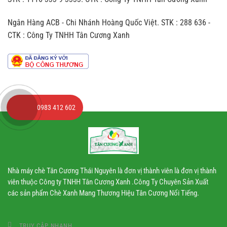
nào
ý
so
đến
Ngân Hàng ACB - Chi Nhánh Hoàng Quốc Việt. STK : 288 636 -
với
hương
trà
vị
CTK : Công Ty TNHH Tân Cương Xanh
sản
chè
xuất
theo
dây
chuyền
công
nghiệp
0983 412 602
Nhà máy chè Tân Cương Thái Nguyên là đơn vị thành viên là đơn vị thành
viên thuộc Công ty TNHH Tân Cương Xanh .Công Ty Chuyên Sản Xuất
các sản phẩm Chè Xanh Mang Thương Hiệu Tân Cương Nổi Tiếng.
TRUY CẬP NHANH