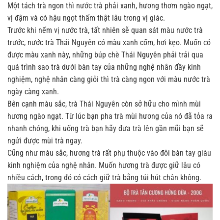
Một tách trà ngon thì nước trà phải xanh, hương thơm ngào ngạt,
vị đậm và có hậu ngọt thấm thật lâu trong vị giác.
Trước khi nếm vị nước trà, tất nhiên sẽ quan sát màu nước trà
trước, nước trà Thái Nguyên có màu xanh cốm, hơi kẹo. Muốn có
được màu xanh này, những búp chè Thái Nguyên phải trải qua
quá trình sao trà dưới bàn tay của những nghệ nhân đầy kinh
nghiệm, nghệ nhân càng giỏi thì trà càng ngon với màu nước trà
ngày càng xanh.
Bên cạnh màu sắc, trà Thái Nguyên còn sở hữu cho mình mùi
hương ngào ngạt. Từ lúc bạn pha trà mùi hương của nó đã tỏa ra
nhanh chóng, khi uống trà bạn hãy đưa trà lên gần mũi bạn sẽ
ngửi được mùi trà ngay.
Cũng như màu sắc, hương trà rất phụ thuộc vào đôi bàn tay giàu
kinh nghiệm của nghệ nhân. Muốn hương trà được giữ lâu có
nhiều cách, trong đó có cách giữ trà bằng túi hút chân không.