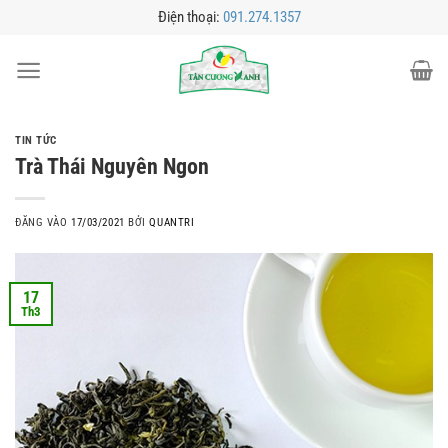
Bỏ
Điện thoại:
091.274.1357
qua
nội
dung
TIN TỨC
Trà Thái Nguyên Ngon
ĐĂNG VÀO
17/03/2021
BỞI
QUANTRI
17
Th3