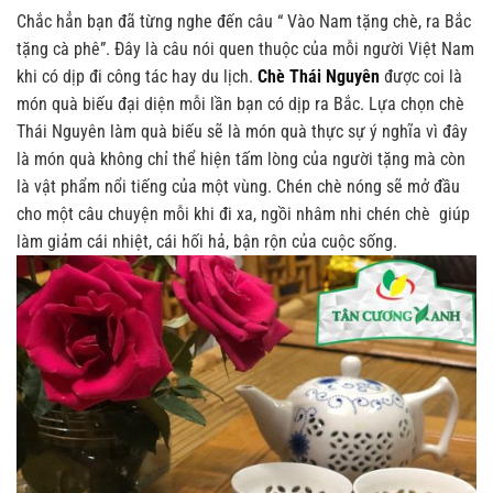
Chắc hẳn bạn đã từng nghe đến câu “ Vào Nam tặng chè, ra Bắc
tặng cà phê”. Đây là câu nói quen thuộc của mỗi người Việt Nam
khi có dịp đi công tác hay du lịch.
Chè Thái Nguyên
được coi là
món quà biếu đại diện mỗi lần bạn có dịp ra Bắc. Lựa chọn chè
Thái Nguyên làm quà biếu sẽ là món quà thực sự ý nghĩa vì đây
là món quà không chỉ thể hiện tấm lòng của người tặng mà còn
là vật phẩm nổi tiếng của một vùng. Chén chè nóng sẽ mở đầu
cho một câu chuyện mỗi khi đi xa, ngồi nhâm nhi chén chè giúp
làm giảm cái nhiệt, cái hối hả, bận rộn của cuộc sống.