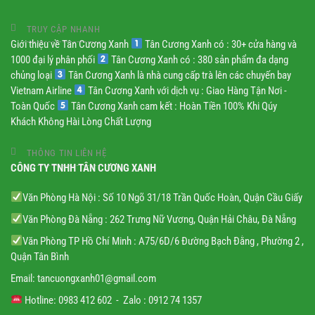
TRUY CẬP NHANH
Giới thiệu về Tân Cương Xanh
Tân Cương Xanh có : 30+ cửa hàng và
1000 đại lý phân phối
Tân Cương Xanh có : 380 sản phẩm đa dạng
chủng loại
Tân Cương Xanh là nhà cung cấp trà lên các chuyến bay
Vietnam Airline
Tân Cương Xanh với dịch vụ : Giao Hàng Tận Nơi -
Toàn Quốc
Tân Cương Xanh cam kết : Hoàn Tiền 100% Khi Qúy
Khách Không Hài Lòng Chất Lượng
THÔNG TIN LIÊN HỆ
CÔNG TY TNHH TÂN CƯƠNG XANH
Văn Phòng Hà Nội : Số 10 Ngõ 31/18 Trần Quốc Hoàn, Quận Cầu Giấy
Văn Phòng Đà Nẵng : 262 Trưng Nữ Vương, Quận Hải Châu, Đà Nẵng
Văn Phòng TP Hồ Chí Minh : A75/6D/6 Đường Bạch Đằng , Phường 2 ,
Quận Tân Bình
Email:
tancuongxanh01@gmail.
com
Hotline: 0983 412 602 - Zalo : 0912 74 1357