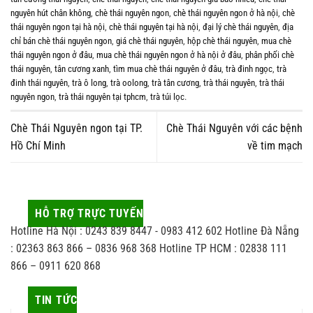
nguyên hút chân không
,
chè thái nguyên ngon
,
chè thái nguyên ngon ở hà nội
,
chè
thái nguyên ngon tại hà nội
,
chè thái nguyên tại hà nội
,
đại lý chè thái nguyên
,
địa
chỉ bán chè thái nguyên ngon
,
giá chè thái nguyên
,
hộp chè thái nguyên
,
mua chè
thái nguyên ngon ở đâu
,
mua chè thái nguyên ngon ở hà nội ở đâu
,
phân phối chè
thái nguyên
,
tân cương xanh
,
tìm mua chè thái nguyên ở đâu
,
trà đinh ngọc
,
trà
đinh thái nguyên
,
trà ô long
,
trà oolong
,
trà tân cương
,
trà thái nguyên
,
trà thái
nguyên ngon
,
trà thái nguyên tại tphcm
,
trà túi lọc
.
Chè Thái Nguyên ngon tại TP.
Chè Thái Nguyên với các bệnh
Hồ Chí Minh
về tim mạch
HỖ TRỢ TRỰC TUYẾN
Hotline Hà Nội : 0243 839 8447 - 0983 412 602 Hotline Đà Nẵng
: 02363 863 866 – 0836 968 368 Hotline TP HCM : 02838 111
866 – 0911 620 868
TIN TỨC