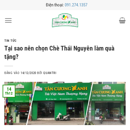
Bỏ
Điện thoại:
091.274.1357
qua
nội
dung
TIN TỨC
Tại sao nên chọn Chè Thái Nguyên làm quà
tặng?
ĐĂNG VÀO
14/12/2020
BỞI
QUANTRI
14
Th12