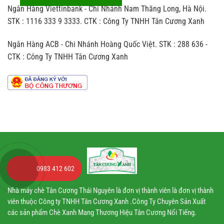
khác
ít
người
Ngân Hàng Viettinbank - Chi Nhánh Nam Thăng Long, Hà Nội.
biệt
ai
nhận
thế
STK : 1116 333 9 3333. CTK : Công Ty TNHH Tân Cương Xanh
để
nào
ý
so
đến
Ngân Hàng ACB - Chi Nhánh Hoàng Quốc Việt. STK : 288 636 -
với
hương
trà
vị
CTK : Công Ty TNHH Tân Cương Xanh
sản
chè
xuất
theo
dây
chuyền
công
nghiệp
0983 412 602
Nhà máy chè Tân Cương Thái Nguyên là đơn vị thành viên là đơn vị thành
viên thuộc Công ty TNHH Tân Cương Xanh .Công Ty Chuyên Sản Xuất
các sản phẩm Chè Xanh Mang Thương Hiệu Tân Cương Nổi Tiếng.