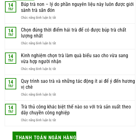
Búp trà non – lý do phần nguyên liệu này luôn được giới
14
Th7
sành trà săn đón
ở
Chức năng bình luận bị tắt
Búp
trà
Chọn đúng thời điểm hái trà để có được búp trà chất
14
non
Th7
lượng nhất
–
ở
Chức năng bình luận bị tắt
lý
Chọn
do
đúng
Kinh nghiệm chọn trà làm quà biếu sao cho vừa sang
phần
14
thời
nguyên
Th7
vừa hợp người nhận
điểm
liệu
ở
Chức năng bình luận bị tắt
hái
này
Kinh
trà
luôn
nghiệm
Quy trình sao trà và những tác động ít ai để ý đến hương
để
14
được
chọn
có
Th7
vị chè
giới
trà
được
sành
ở
Chức năng bình luận bị tắt
làm
búp
trà
Quy
quà
trà
săn
trình
Trà thủ công khác biệt thế nào so với trà sản xuất theo
biếu
14
chất
đón
sao
sao
Th7
dây chuyền công nghiệp
lượng
trà
cho
nhất
ở
Chức năng bình luận bị tắt
và
vừa
Trà
những
sang
thủ
tác
vừa
công
THANH TOÁN NGÂN HÀNG
động
hợp