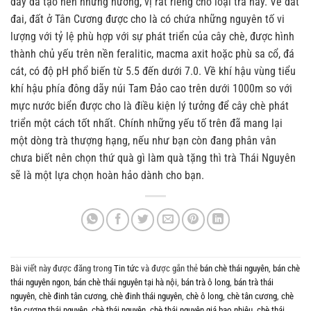
đây đã tạo nên những hương, vị rất riêng cho loại trà này. Về đất
đai, đất ở Tân Cương được cho là có chứa những nguyên tố vi
lượng với tỷ lệ phù hợp với sự phát triển của cây chè, được hình
thành chủ yếu trên nền feralitic, macma axit hoặc phù sa cổ, đá
cát, có độ pH phổ biến từ 5.5 đến dưới 7.0. Về khí hậu vùng tiểu
khí hậu phía đông dãy núi Tam Đảo cao trên dưới 1000m so với
mực nước biển được cho là điều kiện lý tưởng để cây chè phát
triển một cách tốt nhất.
Chính những yếu tố trên đã mang lại
một dòng trà thượng hạng, nếu như bạn còn đang phân vân
chưa biết nên chọn thứ quà gì làm quà tặng thì trà Thái Nguyên
sẽ là một lựa chọn hoàn hảo dành cho bạn.
Bài viết này được đăng trong
Tin tức
và được gắn thẻ
bán chè thái nguyên
,
bán chè
thái nguyên ngon
,
bán chè thái nguyên tại hà nội
,
bán trà ô long
,
bán trà thái
nguyên
,
chè đinh tân cương
,
chè đinh thái nguyên
,
chè ô long
,
chè tân cương
,
chè
tân cương thái nguyên
,
chè thái nguyên
,
chè thái nguyên giá bao nhiêu
,
chè thái