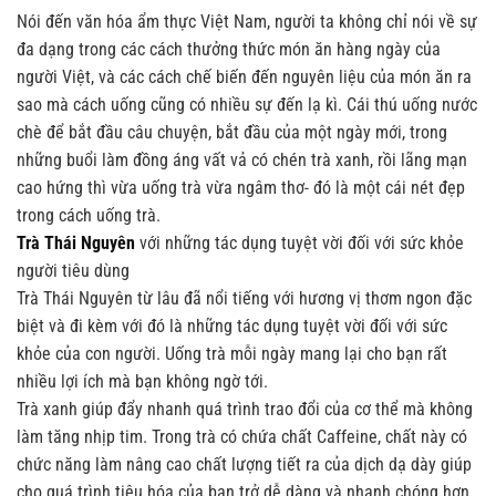
Nói đến văn hóa ẩm thực Việt Nam, người ta không chỉ nói về sự
đa dạng trong các cách thưởng thức món ăn hàng ngày của
người Việt, và các cách chế biến đến nguyên liệu của món ăn ra
sao mà cách uống cũng có nhiều sự đến lạ kì. Cái thú uống nước
chè để bắt đầu câu chuyện, bắt đầu của một ngày mới, trong
những buổi làm đồng áng vất vả có chén trà xanh, rồi lãng mạn
cao hứng thì vừa uống trà vừa ngâm thơ- đó là một cái nét đẹp
trong cách uống trà.
Trà Thái Nguyên
với những tác dụng tuyệt vời đối với sức khỏe
người tiêu dùng
Trà Thái Nguyên từ lâu đã nổi tiếng với hương vị thơm ngon đặc
biệt và đi kèm với đó là những tác dụng tuyệt vời đối với sức
khỏe của con người. Uống trà mỗi ngày mang lại cho bạn rất
nhiều lợi ích mà bạn không ngờ tới.
Trà xanh giúp đẩy nhanh quá trình trao đổi của cơ thể mà không
làm tăng nhịp tim. Trong trà có chứa chất Caffeine, chất này có
chức năng làm nâng cao chất lượng tiết ra của dịch dạ dày giúp
cho quá trình tiêu hóa của bạn trở dễ dàng và nhanh chóng hơn.