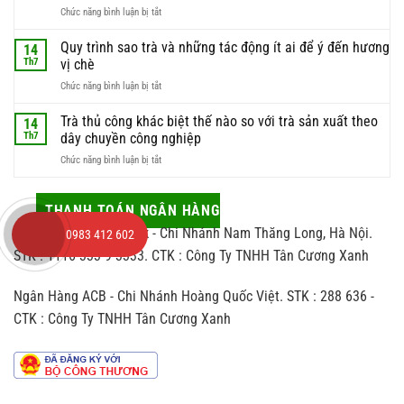
liệu
ở
Chức năng bình luận bị tắt
hái
này
Kinh
trà
luôn
nghiệm
Quy trình sao trà và những tác động ít ai để ý đến hương
để
14
được
chọn
có
Th7
vị chè
giới
trà
được
sành
ở
Chức năng bình luận bị tắt
làm
búp
trà
Quy
quà
trà
săn
trình
Trà thủ công khác biệt thế nào so với trà sản xuất theo
biếu
14
chất
đón
sao
sao
Th7
dây chuyền công nghiệp
lượng
trà
cho
nhất
ở
Chức năng bình luận bị tắt
và
vừa
Trà
những
sang
thủ
tác
vừa
công
THANH TOÁN NGÂN HÀNG
động
hợp
khác
ít
người
Ngân Hàng Viettinbank - Chi Nhánh Nam Thăng Long, Hà Nội.
0983 412 602
biệt
ai
nhận
thế
STK : 1116 333 9 3333. CTK : Công Ty TNHH Tân Cương Xanh
để
nào
ý
so
đến
Ngân Hàng ACB - Chi Nhánh Hoàng Quốc Việt. STK : 288 636 -
với
hương
trà
vị
CTK : Công Ty TNHH Tân Cương Xanh
sản
chè
xuất
theo
dây
chuyền