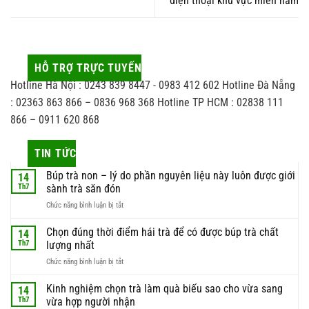
điện thoại khu vực miền nam
HỖ TRỢ TRỰC TUYẾN
Hotline Hà Nội : 0243 839 8447 - 0983 412 602 Hotline Đà Nẵng
: 02363 863 866 – 0836 968 368 Hotline TP HCM : 02838 111
866 – 0911 620 868
TIN TỨC
Búp trà non – lý do phần nguyên liệu này luôn được giới
14
Th7
sành trà săn đón
ở
Chức năng bình luận bị tắt
Búp
trà
Chọn đúng thời điểm hái trà để có được búp trà chất
14
non
Th7
lượng nhất
–
ở
Chức năng bình luận bị tắt
lý
Chọn
do
đúng
Kinh nghiệm chọn trà làm quà biếu sao cho vừa sang
phần
14
thời
nguyên
Th7
vừa hợp người nhận
điểm