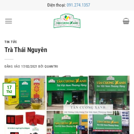
Bỏ
Điện thoại:
091.274.1357
qua
nội
dung
TIN TỨC
Trà Thái Nguyên
ĐĂNG VÀO
17/02/2021
BỞI
QUANTRI
17
Th2